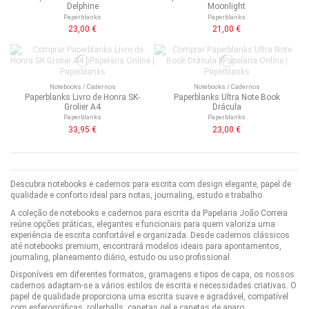
Delphine
Moonlight
Paperblanks
Paperblanks
23,00 €
21,00 €
Notebooks / Cadernos
Notebooks / Cadernos
Paperblanks Livro de Honra SK-
Paperblanks Ultra Note Book
Grolier A4
Drácula
Paperblanks
Paperblanks
33,95 €
23,00 €
Descubra notebooks e cadernos para escrita com design elegante, papel de
qualidade e conforto ideal para notas, journaling, estudo e trabalho.
A coleção de notebooks e cadernos para escrita da Papelaria João Correia
reúne opções práticas, elegantes e funcionais para quem valoriza uma
experiência de escrita confortável e organizada. Desde cadernos clássicos
até notebooks premium, encontrará modelos ideais para apontamentos,
journaling, planeamento diário, estudo ou uso profissional.
Disponíveis em diferentes formatos, gramagens e tipos de capa, os nossos
cadernos adaptam-se a vários estilos de escrita e necessidades criativas. O
papel de qualidade proporciona uma escrita suave e agradável, compatível
com esferográficas, rollerballs, canetas gel e canetas de aparo.