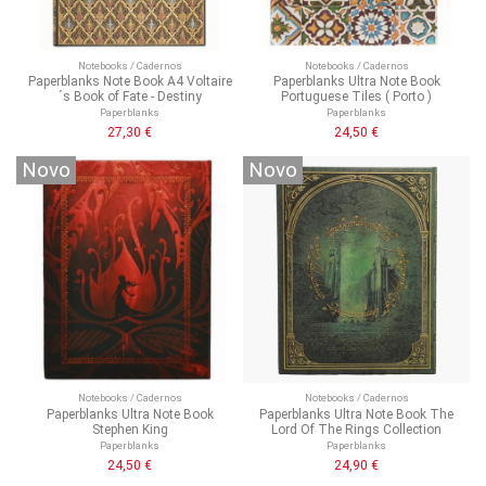
Notebooks / Cadernos
Notebooks / Cadernos
Paperblanks Note Book A4 Voltaire
Paperblanks Ultra Note Book
´s Book of Fate - Destiny
Portuguese Tiles ( Porto )
Paperblanks
Paperblanks
27,30 €
24,50 €
Novo
Novo
Notebooks / Cadernos
Notebooks / Cadernos
Paperblanks Ultra Note Book
Paperblanks Ultra Note Book The
Stephen King
Lord Of The Rings Collection
Paperblanks
Paperblanks
24,50 €
24,90 €