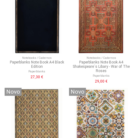
Notebooks / Cadernos
Notebooks / Cadernos
Paperblanks Note Book A4 Black
Paperblanks Note Book A4
Edition
Shakespeare´s Libary - War of The
Roses
Paperblanks
Paperblanks
27,30 €
29,00 €
Novo
Novo