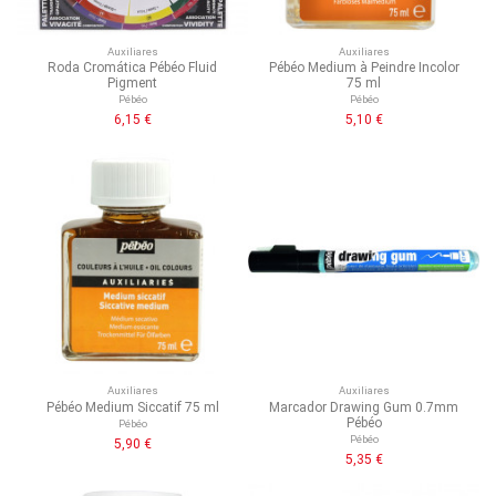
Auxiliares
Auxiliares
Roda Cromática Pébéo Fluid
Pébéo Medium à Peindre Incolor
Pigment
75 ml
Pébéo
Pébéo
6,15 €
5,10 €
Auxiliares
Auxiliares
Pébéo Medium Siccatif 75 ml
Marcador Drawing Gum 0.7mm
Pébéo
Pébéo
Pébéo
5,90 €
5,35 €