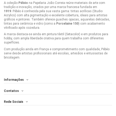
A coleção
Pébéo
na Papelaria João Correia reúne materiais de arte com
tradição e inovação, criados por uma marca francesa fundada em
1919
.
Pébéo é conhecida pela sua vasta gama: tintas acrílicas (Studio
Acrylics) com alta pigmentação e excelente cobertura, ideais para artistas
gráficos e pintores. Também oferece guaches opacas, aquarelas delicadas,
tintas para cerâmica e vidro (como a
Porcelaine 150
) com acabamento
vitrificado após cozedura.
A marca destaca-se ainda em pintura têxtil (Setacolor) e em produtos para
hobby, com ampla liberdade criativa para quem trabalha com diferentes
superfícies.
Com produção ainda em França e comprometimento com qualidade, Pébéo
serve desde artistas profissionais até escolas, artesãos e entusiastas de
bricolagem.
Informações
Contatos
Rede Sociais