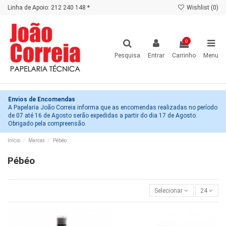
Linha de Apoio: 212 240 148 *
Wishlist (
0
)
0
Pesquisa
Entrar
Carrinho
Menu
Envios de Encomendas
A Papelaria João Correia informa que as encomendas realizadas no período
de 07 até 16 de Agosto serão expedidas a partir do dia 17 de Agosto.
Obrigado pela compreensão.
Início
Marcas
Pébéo
Pébéo
Selecionar
24