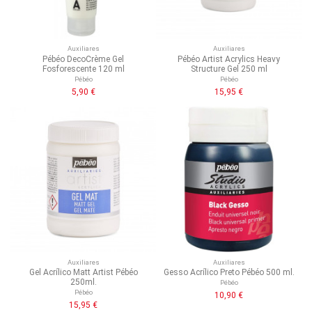
Auxiliares
Auxiliares
Pébéo DecoCrème Gel
Pébéo Artist Acrylics Heavy
Fosforescente 120 ml
Structure Gel 250 ml
Pébéo
Pébéo
5,90 €
15,95 €
Auxiliares
Auxiliares
Gel Acrílico Matt Artist Pébéo
Gesso Acrílico Preto Pébéo 500 ml.
250ml.
Pébéo
Pébéo
10,90 €
15,95 €