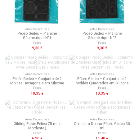
Artes Decorativas
Artes Decorativas
Pébéo Gédéo – Planche
Pébéo Gédéo – Planche
Géométrique N°1
Géométrique N°2
Pébéo
Pébéo
9,30 €
9,30 €
Artes Decorativas
Artes Decorativas
Pébéo Gédéo – Conjunto de 2
Pébéo Gédéo – Conjunto de 2
Moldes Hexagonais em Silicone
Moldes Quadrados em Silicone
Pébéo
Pébéo
10,35 €
10,35 €
Artes Decorativas
Artes Decorativas
Gilding Paste Pébéo 75 ml. (
Cera para Dourar Pébéo Gédéo 30
Mordente )
ml
Pébéo
Pébéo
6,20 €
11,40 €