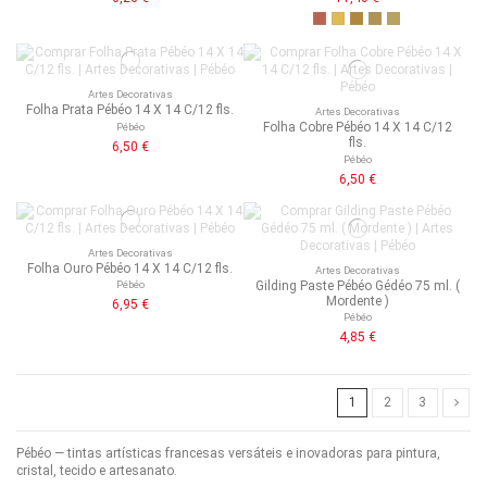
Artes Decorativas
Folha Prata Pébéo 14 X 14 C/12 fls.
Artes Decorativas
Folha Cobre Pébéo 14 X 14 C/12
Pébéo
fls.
6,50 €
Pébéo
6,50 €
Artes Decorativas
Folha Ouro Pébéo 14 X 14 C/12 fls.
Artes Decorativas
Gilding Paste Pébéo Gédéo 75 ml. (
Pébéo
Mordente )
6,95 €
Pébéo
4,85 €
1
2
3
Pébéo — tintas artísticas francesas versáteis e inovadoras para pintura,
cristal, tecido e artesanato.