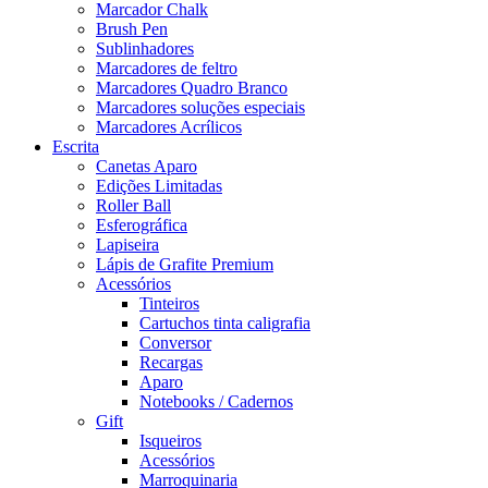
Marcador Chalk
Brush Pen
Sublinhadores
Marcadores de feltro
Marcadores Quadro Branco
Marcadores soluções especiais
Marcadores Acrílicos
Escrita
Canetas Aparo
Edições Limitadas
Roller Ball
Esferográfica
Lapiseira
Lápis de Grafite Premium
Acessórios
Tinteiros
Cartuchos tinta caligrafia
Conversor
Recargas
Aparo
Notebooks / Cadernos
Gift
Isqueiros
Acessórios
Marroquinaria