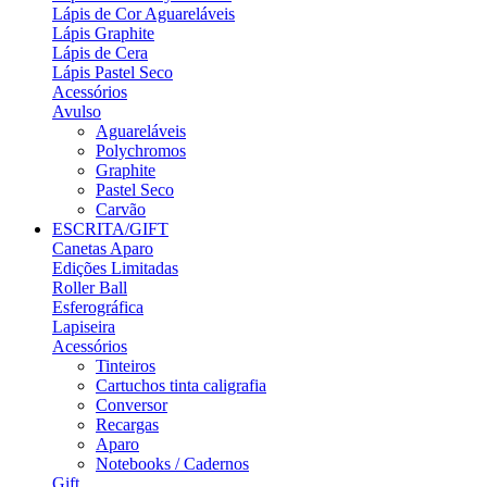
Lápis de Cor Aguareláveis
Lápis Graphite
Lápis de Cera
Lápis Pastel Seco
Acessórios
Avulso
Aguareláveis
Polychromos
Graphite
Pastel Seco
Carvão
ESCRITA/GIFT
Canetas Aparo
Edições Limitadas
Roller Ball
Esferográfica
Lapiseira
Acessórios
Tinteiros
Cartuchos tinta caligrafia
Conversor
Recargas
Aparo
Notebooks / Cadernos
Gift