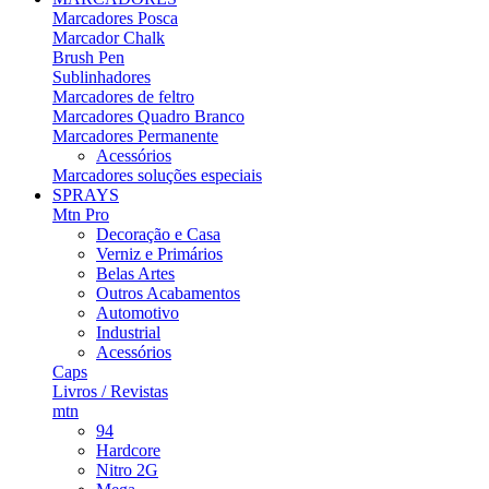
Marcadores Posca
Marcador Chalk
Brush Pen
Sublinhadores
Marcadores de feltro
Marcadores Quadro Branco
Marcadores Permanente
Acessórios
Marcadores soluções especiais
SPRAYS
Mtn Pro
Decoração e Casa
Verniz e Primários
Belas Artes
Outros Acabamentos
Automotivo
Industrial
Acessórios
Caps
Livros / Revistas
mtn
94
Hardcore
Nitro 2G