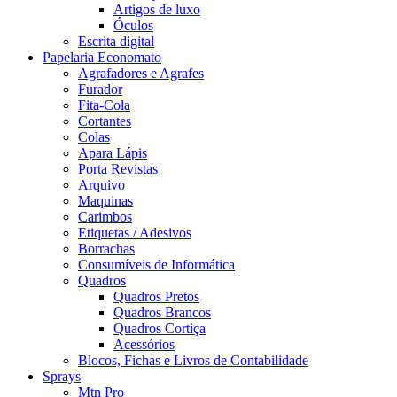
Artigos de luxo
Óculos
Escrita digital
Papelaria Economato
Agrafadores e Agrafes
Furador
Fita-Cola
Cortantes
Colas
Apara Lápis
Porta Revistas
Arquivo
Maquinas
Carimbos
Etiquetas / Adesivos
Borrachas
Consumíveis de Informática
Quadros
Quadros Pretos
Quadros Brancos
Quadros Cortiça
Acessórios
Blocos, Fichas e Livros de Contabilidade
Sprays
Mtn Pro