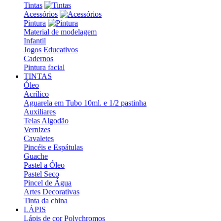
Tintas
Acessórios
Pintura
Material de modelagem
Infantil
Jogos Educativos
Cadernos
Pintura facial
TINTAS
Óleo
Acrílico
Aguarela em Tubo 10ml. e 1/2 pastinha
Auxiliares
Telas Algodão
Vernizes
Cavaletes
Pincéis e Espátulas
Guache
Pastel a Óleo
Pastel Seco
Pincel de Água
Artes Decorativas
Tinta da china
LÁPIS
Lápis de cor Polychromos