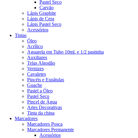
Pastel Seco
Carvão
Lápis Graphite
Lápis de Cera
Lápis Pastel Seco
Acessórios
Tintas
Óleo
Acrílico
Aguarela em Tubo 10ml. e 1/2 pastinha
Auxiliares
Telas Algodão
Vernizes
Cavaletes
Pincéis e Espátulas
Guache
Pastel a Óleo
Pastel Seco
Pincel de Água
Artes Decorativas
Tinta da china
Marcadores
Marcadores Posca
Marcadores Permanente
Acessórios