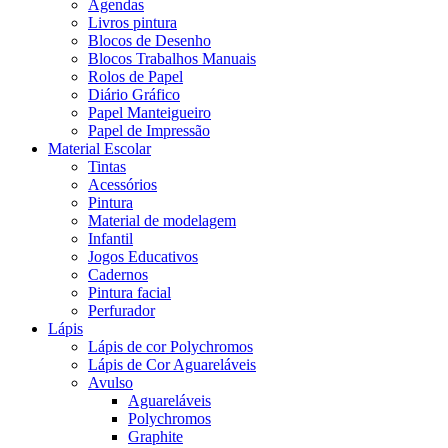
Agendas
Livros pintura
Blocos de Desenho
Blocos Trabalhos Manuais
Rolos de Papel
Diário Gráfico
Papel Manteigueiro
Papel de Impressão
Material Escolar
Tintas
Acessórios
Pintura
Material de modelagem
Infantil
Jogos Educativos
Cadernos
Pintura facial
Perfurador
Lápis
Lápis de cor Polychromos
Lápis de Cor Aguareláveis
Avulso
Aguareláveis
Polychromos
Graphite