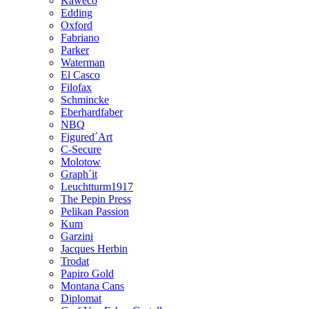
Kaweco
Edding
Oxford
Fabriano
Parker
Waterman
El Casco
Filofax
Schmincke
Eberhardfaber
NBQ
Figured´Art
C-Secure
Molotow
Graph´it
Leuchtturm1917
The Pepin Press
Pelikan Passion
Kum
Garzini
Jacques Herbin
Trodat
Papiro Gold
Montana Cans
Diplomat