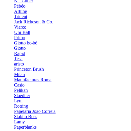
NT Cutter
Pébéo
Artline
Trident
Jack Richeson & Co.
Viarco
Uni-Ball
Primo
Giotto be-bè
Giotto
Rapid
Tesa
aristo
Princeton Brush
Milan
Manufacturas Roma
Casio
Pelikan
Staedtler
Lyra
Rotring
Papelaria João Correia
Stabilo Boss
Lamy
Paperblanks