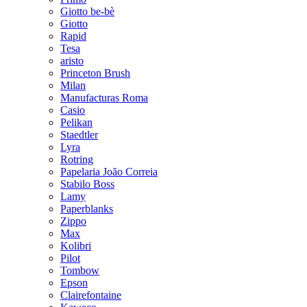
Giotto be-bè
Giotto
Rapid
Tesa
aristo
Princeton Brush
Milan
Manufacturas Roma
Casio
Pelikan
Staedtler
Lyra
Rotring
Papelaria João Correia
Stabilo Boss
Lamy
Paperblanks
Zippo
Max
Kolibri
Pilot
Tombow
Epson
Clairefontaine