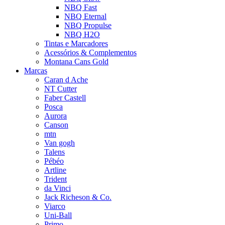
NBQ Fast
NBQ Eternal
NBQ Propulse
NBQ H2O
Tintas e Marcadores
Acessórios & Complementos
Montana Cans Gold
Marcas
Caran d Ache
NT Cutter
Faber Castell
Posca
Aurora
Canson
mtn
Van gogh
Talens
Pébéo
Artline
Trident
da Vinci
Jack Richeson & Co.
Viarco
Uni-Ball
Primo