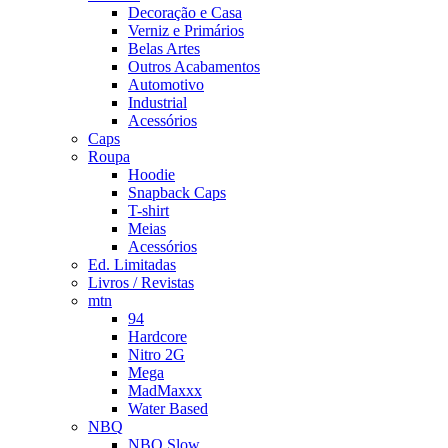
Decoração e Casa
Verniz e Primários
Belas Artes
Outros Acabamentos
Automotivo
Industrial
Acessórios
Caps
Roupa
Hoodie
Snapback Caps
T-shirt
Meias
Acessórios
Ed. Limitadas
Livros / Revistas
mtn
94
Hardcore
Nitro 2G
Mega
MadMaxxx
Water Based
NBQ
NBQ Slow