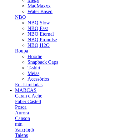
Mega
MadMaxxx
Water Based
NBQ
NBQ Slow
NBQ Fast
NBQ Eternal
NBQ Propulse
NBQ H2O
Roupa
Hoodie
Snapback Caps
T-shirt
Meias
Acessórios
Ed. Limitadas
MARCAS
Caran d Ache
Faber Castell
Posca
Aurora
Canson
mtn
Van gogh
Talens