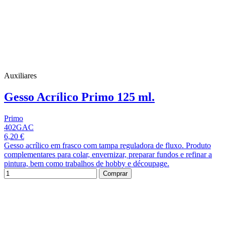
Auxiliares
Gesso Acrílico Primo 125 ml.
Primo
402GAC
6,20 €
Gesso acrílico em frasco com tampa reguladora de fluxo. Produto
complementares para colar, envernizar, preparar fundos e refinar a
pintura, bem como trabalhos de hobby e découpage.
Comprar