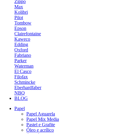
Zippo
Max
Kolibri
Pilot
Tombow
Epson
Clairefontaine
Kaweco
Edding
Oxford
Fabriano
Parker
Waterman
El Casco
Filofax
Schmincke
Eberhardfaber
NBQ
BLOG
Papel
Papel Aguarela
Papel Mix Media
Pastel e Grafite
Óleo e acrílico