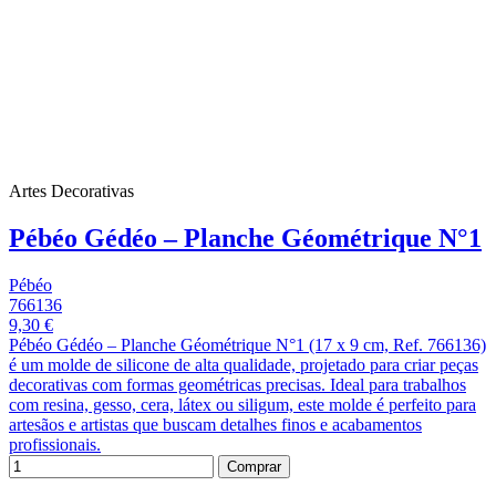
Artes Decorativas
Pébéo Gédéo – Planche Géométrique N°1
Pébéo
766136
9,30 €
Pébéo Gédéo – Planche Géométrique N°1 (17 x 9 cm, Ref. 766136)
é um molde de silicone de alta qualidade, projetado para criar peças
decorativas com formas geométricas precisas. Ideal para trabalhos
com resina, gesso, cera, látex ou siligum, este molde é perfeito para
artesãos e artistas que buscam detalhes finos e acabamentos
profissionais.
Comprar