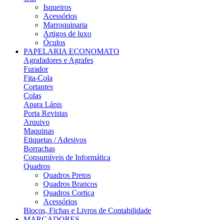
Isqueiros
Acessórios
Marroquinaria
Artigos de luxo
Óculos
PAPELARIA ECONOMATO
Agrafadores e Agrafes
Furador
Fita-Cola
Cortantes
Colas
Apara Lápis
Porta Revistas
Arquivo
Maquinas
Etiquetas / Adesivos
Borrachas
Consumíveis de Informática
Quadros
Quadros Pretos
Quadros Brancos
Quadros Cortiça
Acessórios
Blocos, Fichas e Livros de Contabilidade
MARCADORES