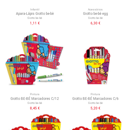
Infantil
Acessórios
Apara-Lápis Giotto be-bè
Giotto be-bè egg
Giotto be-bè
Giotto be-bè
1,11 €
6,30 €
Pintura
Pintura
Giotto BE-BÉ Marcadores C/12
Giotto BE-BÉ Marcadores C/6
Giotto be-bè
Giotto be-bè
8,45 €
5,20 €