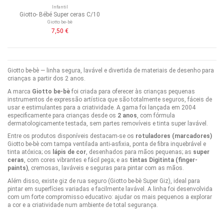
Infantil
Giotto- Bébé Super ceras C/10
Giotto be-bè
7,50 €
Giotto be‑bè — linha segura, lavável e divertida de materiais de desenho para
crianças a partir dos 2 anos.
A marca
Giotto be‑bè
foi criada para oferecer às crianças pequenas
instrumentos de expressão artística que são totalmente seguros, fáceis de
usar e estimulantes para a criatividade. A gama foi lançada em 2004
especificamente para crianças desde os
2 anos
, com fórmula
dermatologicamente testada, sem partes removíveis e tinta super lavável.
Entre os produtos disponíveis destacam-se os
rotuladores (marcadores)
Giotto be-bè com tampa ventilada anti-asfixia, ponta de fibra inquebrável e
tinta atóxica; os
lápis de cor
, desenhados para mãos pequenas; as
super
ceras
, com cores vibrantes e fácil pega; e as
tintas Digitinta (finger-
paints)
, cremosas, laváveis e seguras para pintar com as mãos.
Além disso, existe giz de rua seguro (Giotto be-bè Super Giz), ideal para
pintar em superfícies variadas e facilmente lavável. A linha foi desenvolvida
com um forte compromisso educativo: ajudar os mais pequenos a explorar
a cor e a criatividade num ambiente de total segurança.