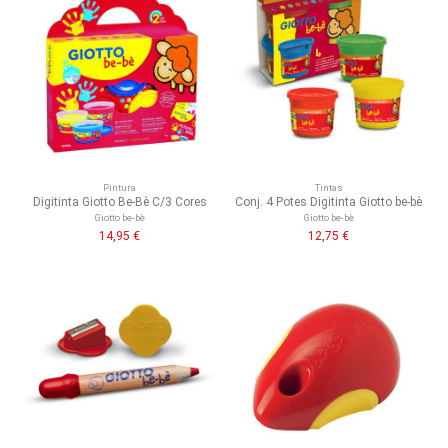
Pintura
Tintas
Digitinta Giotto Be-Bè C/3 Cores
Conj. 4 Potes Digitinta Giotto be-bè
Giotto be-bè
Giotto be-bè
14,95 €
12,75 €