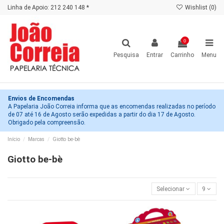
Linha de Apoio: 212 240 148 *
Wishlist (
0
)
0
Pesquisa
Entrar
Carrinho
Menu
Envios de Encomendas
A Papelaria João Correia informa que as encomendas realizadas no período
de 07 até 16 de Agosto serão expedidas a partir do dia 17 de Agosto.
Obrigado pela compreensão.
Início
Marcas
Giotto be-bè
Giotto be-bè
Selecionar
9