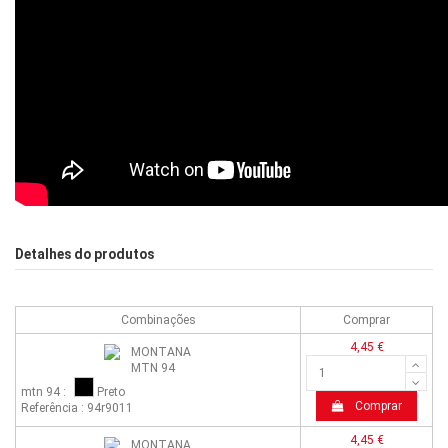
Detalhes do produtos
Combinações
Comprar
4,45 €
mtn 94 :
Preto
Comprar
Referência : 94r9011
4,45 €