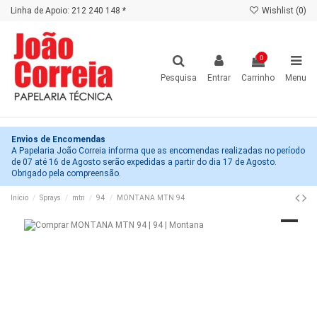
Linha de Apoio: 212 240 148 *
Wishlist (
0
)
0
Pesquisa
Entrar
Carrinho
Menu
Envios de Encomendas
A Papelaria João Correia informa que as encomendas realizadas no período
de 07 até 16 de Agosto serão expedidas a partir do dia 17 de Agosto.
Obrigado pela compreensão.
Início
Sprays
mtn
94
MONTANA MTN 94