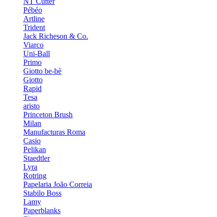
NT Cutter
Pébéo
Artline
Trident
Jack Richeson & Co.
Viarco
Uni-Ball
Primo
Giotto be-bè
Giotto
Rapid
Tesa
aristo
Princeton Brush
Milan
Manufacturas Roma
Casio
Pelikan
Staedtler
Lyra
Rotring
Papelaria João Correia
Stabilo Boss
Lamy
Paperblanks