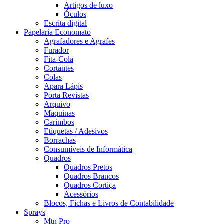
Artigos de luxo
Óculos
Escrita digital
Papelaria Economato
Agrafadores e Agrafes
Furador
Fita-Cola
Cortantes
Colas
Apara Lápis
Porta Revistas
Arquivo
Maquinas
Carimbos
Etiquetas / Adesivos
Borrachas
Consumíveis de Informática
Quadros
Quadros Pretos
Quadros Brancos
Quadros Cortiça
Acessórios
Blocos, Fichas e Livros de Contabilidade
Sprays
Mtn Pro