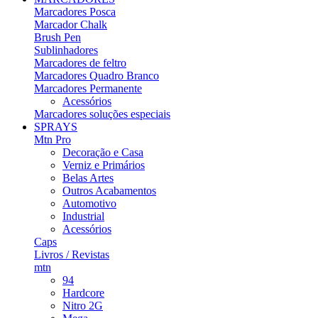
Marcadores Posca
Marcador Chalk
Brush Pen
Sublinhadores
Marcadores de feltro
Marcadores Quadro Branco
Marcadores Permanente
Acessórios
Marcadores soluções especiais
SPRAYS
Mtn Pro
Decoração e Casa
Verniz e Primários
Belas Artes
Outros Acabamentos
Automotivo
Industrial
Acessórios
Caps
Livros / Revistas
mtn
94
Hardcore
Nitro 2G