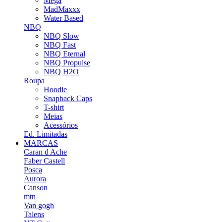
Mega
MadMaxxx
Water Based
NBQ
NBQ Slow
NBQ Fast
NBQ Eternal
NBQ Propulse
NBQ H2O
Roupa
Hoodie
Snapback Caps
T-shirt
Meias
Acessórios
Ed. Limitadas
MARCAS
Caran d Ache
Faber Castell
Posca
Aurora
Canson
mtn
Van gogh
Talens