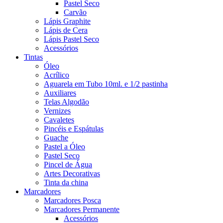
Pastel Seco
Carvão
Lápis Graphite
Lápis de Cera
Lápis Pastel Seco
Acessórios
Tintas
Óleo
Acrílico
Aguarela em Tubo 10ml. e 1/2 pastinha
Auxiliares
Telas Algodão
Vernizes
Cavaletes
Pincéis e Espátulas
Guache
Pastel a Óleo
Pastel Seco
Pincel de Água
Artes Decorativas
Tinta da china
Marcadores
Marcadores Posca
Marcadores Permanente
Acessórios