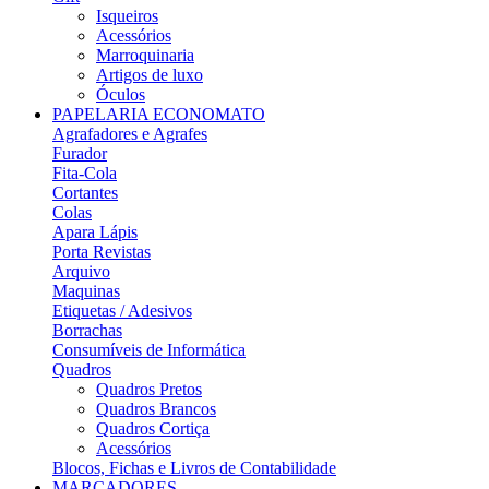
Isqueiros
Acessórios
Marroquinaria
Artigos de luxo
Óculos
PAPELARIA ECONOMATO
Agrafadores e Agrafes
Furador
Fita-Cola
Cortantes
Colas
Apara Lápis
Porta Revistas
Arquivo
Maquinas
Etiquetas / Adesivos
Borrachas
Consumíveis de Informática
Quadros
Quadros Pretos
Quadros Brancos
Quadros Cortiça
Acessórios
Blocos, Fichas e Livros de Contabilidade
MARCADORES