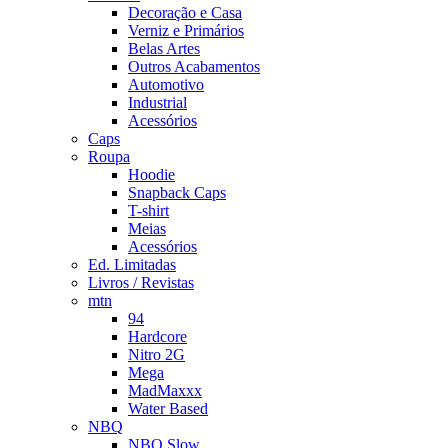
Decoração e Casa
Verniz e Primários
Belas Artes
Outros Acabamentos
Automotivo
Industrial
Acessórios
Caps
Roupa
Hoodie
Snapback Caps
T-shirt
Meias
Acessórios
Ed. Limitadas
Livros / Revistas
mtn
94
Hardcore
Nitro 2G
Mega
MadMaxxx
Water Based
NBQ
NBQ Slow