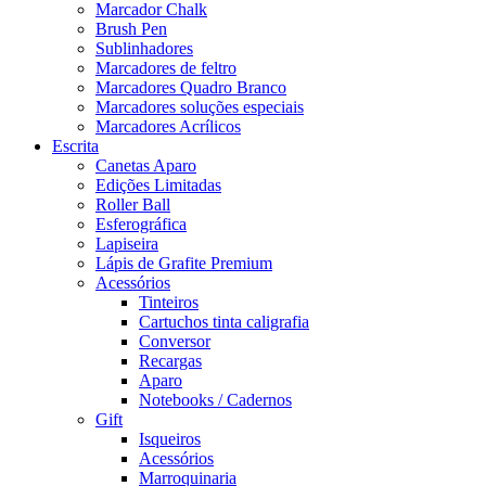
Marcador Chalk
Brush Pen
Sublinhadores
Marcadores de feltro
Marcadores Quadro Branco
Marcadores soluções especiais
Marcadores Acrílicos
Escrita
Canetas Aparo
Edições Limitadas
Roller Ball
Esferográfica
Lapiseira
Lápis de Grafite Premium
Acessórios
Tinteiros
Cartuchos tinta caligrafia
Conversor
Recargas
Aparo
Notebooks / Cadernos
Gift
Isqueiros
Acessórios
Marroquinaria