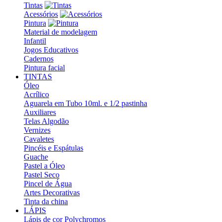
Tintas
Acessórios
Pintura
Material de modelagem
Infantil
Jogos Educativos
Cadernos
Pintura facial
TINTAS
Óleo
Acrílico
Aguarela em Tubo 10ml. e 1/2 pastinha
Auxiliares
Telas Algodão
Vernizes
Cavaletes
Pincéis e Espátulas
Guache
Pastel a Óleo
Pastel Seco
Pincel de Água
Artes Decorativas
Tinta da china
LÁPIS
Lápis de cor Polychromos