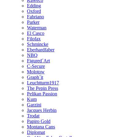
Kaweco
Edding
Oxford
Fabriano
Parker
Waterman
El Casco
Filofax
Schmincke
Eberhardfaber
NBQ
Figured´Art
C-Secure
Molotow
Graph´it
Leuchtturm1917
The Pepin Press
Pelikan Passion
Kum
Garzini
Jacques Herbin
Trodat
Papiro Gold
Montana Cans
Diplomat