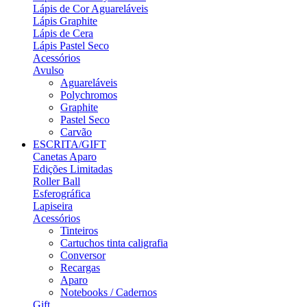
Lápis de Cor Aguareláveis
Lápis Graphite
Lápis de Cera
Lápis Pastel Seco
Acessórios
Avulso
Aguareláveis
Polychromos
Graphite
Pastel Seco
Carvão
ESCRITA/GIFT
Canetas Aparo
Edições Limitadas
Roller Ball
Esferográfica
Lapiseira
Acessórios
Tinteiros
Cartuchos tinta caligrafia
Conversor
Recargas
Aparo
Notebooks / Cadernos
Gift