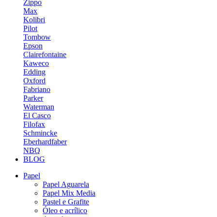
Zippo
Max
Kolibri
Pilot
Tombow
Epson
Clairefontaine
Kaweco
Edding
Oxford
Fabriano
Parker
Waterman
El Casco
Filofax
Schmincke
Eberhardfaber
NBQ
BLOG
Papel
Papel Aguarela
Papel Mix Media
Pastel e Grafite
Óleo e acrílico