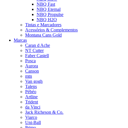
NBQ Fast
NBQ Eternal
NBQ Propulse
NBQ H2O
Tintas e Marcadores
Acessórios & Complementos
Montana Cans Gold
Marcas
Caran d Ache
NT Cutter
Faber Castell
Posca
Aurora
Canson
mtn
Van gogh
Talens
Pébéo
Artline
Trident
da Vinci
Jack Richeson & Co.
Viarco
Uni-Ball
Primo