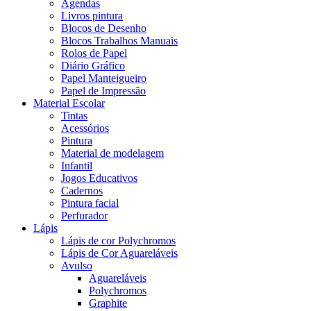
Agendas
Livros pintura
Blocos de Desenho
Blocos Trabalhos Manuais
Rolos de Papel
Diário Gráfico
Papel Manteigueiro
Papel de Impressão
Material Escolar
Tintas
Acessórios
Pintura
Material de modelagem
Infantil
Jogos Educativos
Cadernos
Pintura facial
Perfurador
Lápis
Lápis de cor Polychromos
Lápis de Cor Aguareláveis
Avulso
Aguareláveis
Polychromos
Graphite