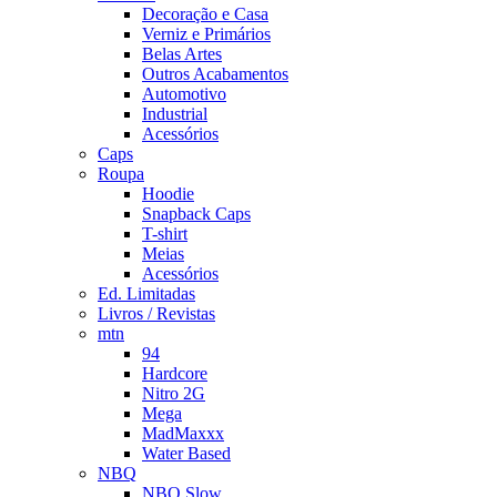
Decoração e Casa
Verniz e Primários
Belas Artes
Outros Acabamentos
Automotivo
Industrial
Acessórios
Caps
Roupa
Hoodie
Snapback Caps
T-shirt
Meias
Acessórios
Ed. Limitadas
Livros / Revistas
mtn
94
Hardcore
Nitro 2G
Mega
MadMaxxx
Water Based
NBQ
NBQ Slow