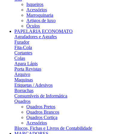
Isqueiros
Acessórios
Marroquinaria
Artigos de luxo
Óculos
PAPELARIA ECONOMATO
Agrafadores e Agrafes
Furador
Fita-Cola
Cortantes
Colas
Apara Lápis
Porta Revistas
Arquivo
Maquinas
Etiquetas / Adesivos
Borrachas
Consumíveis de Informática
Quadros
Quadros Pretos
Quadros Brancos
Quadros Cortiça
Acessórios
Blocos, Fichas e Livros de Contabilidade
MARCADORES