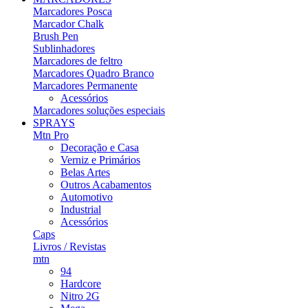
Marcadores Posca
Marcador Chalk
Brush Pen
Sublinhadores
Marcadores de feltro
Marcadores Quadro Branco
Marcadores Permanente
Acessórios
Marcadores soluções especiais
SPRAYS
Mtn Pro
Decoração e Casa
Verniz e Primários
Belas Artes
Outros Acabamentos
Automotivo
Industrial
Acessórios
Caps
Livros / Revistas
mtn
94
Hardcore
Nitro 2G