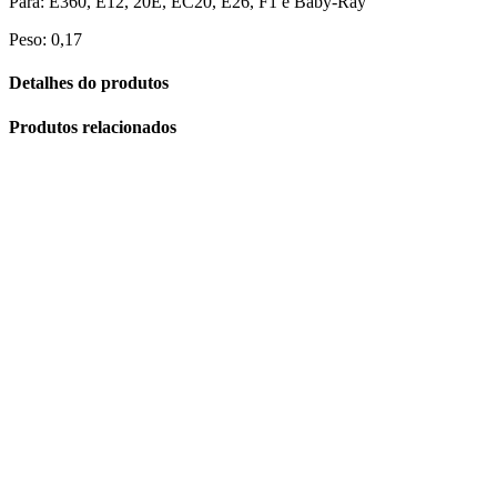
Para: E360, E12, 20E, EC20, E26, F1 e Baby-Ray
Peso: 0,17
Detalhes do produtos
Produtos relacionados