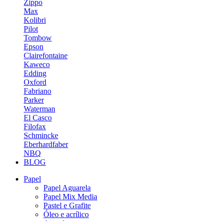
Zippo
Max
Kolibri
Pilot
Tombow
Epson
Clairefontaine
Kaweco
Edding
Oxford
Fabriano
Parker
Waterman
El Casco
Filofax
Schmincke
Eberhardfaber
NBQ
BLOG
Papel
Papel Aguarela
Papel Mix Media
Pastel e Grafite
Óleo e acrílico