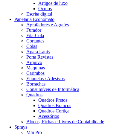
Artigos de luxo
Óculos
Escrita digital
Papelaria Economato
Agrafadores e Agrafes
Furador
Fita-Cola
Cortantes
Colas
Apara Lápis
Porta Revistas
Arquivo
Maquinas
Carimbos
Etiquetas / Adesivos
Borrachas
Consumíveis de Informática
Quadros
Quadros Pretos
Quadros Brancos
Quadros Cortiça
Acessórios
Blocos, Fichas e Livros de Contabilidade
Sprays
Mtn Pro