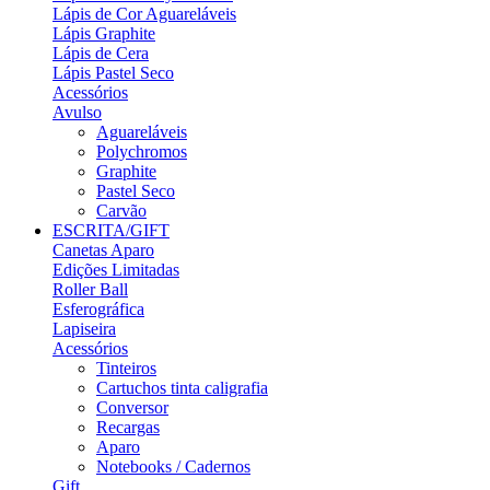
Lápis de Cor Aguareláveis
Lápis Graphite
Lápis de Cera
Lápis Pastel Seco
Acessórios
Avulso
Aguareláveis
Polychromos
Graphite
Pastel Seco
Carvão
ESCRITA/GIFT
Canetas Aparo
Edições Limitadas
Roller Ball
Esferográfica
Lapiseira
Acessórios
Tinteiros
Cartuchos tinta caligrafia
Conversor
Recargas
Aparo
Notebooks / Cadernos
Gift