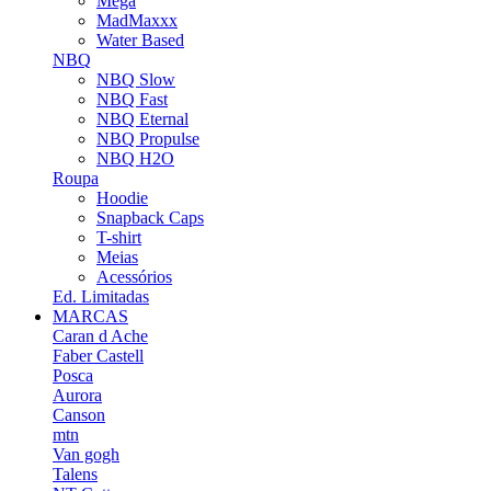
Mega
MadMaxxx
Water Based
NBQ
NBQ Slow
NBQ Fast
NBQ Eternal
NBQ Propulse
NBQ H2O
Roupa
Hoodie
Snapback Caps
T-shirt
Meias
Acessórios
Ed. Limitadas
MARCAS
Caran d Ache
Faber Castell
Posca
Aurora
Canson
mtn
Van gogh
Talens