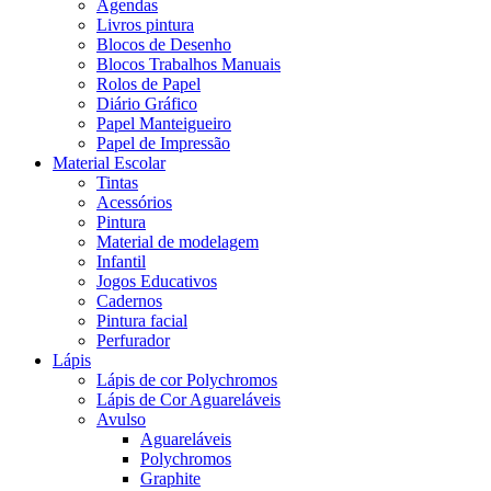
Agendas
Livros pintura
Blocos de Desenho
Blocos Trabalhos Manuais
Rolos de Papel
Diário Gráfico
Papel Manteigueiro
Papel de Impressão
Material Escolar
Tintas
Acessórios
Pintura
Material de modelagem
Infantil
Jogos Educativos
Cadernos
Pintura facial
Perfurador
Lápis
Lápis de cor Polychromos
Lápis de Cor Aguareláveis
Avulso
Aguareláveis
Polychromos
Graphite