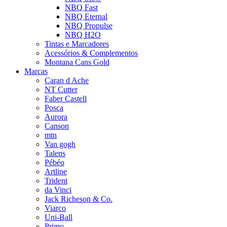
NBQ Fast
NBQ Eternal
NBQ Propulse
NBQ H2O
Tintas e Marcadores
Acessórios & Complementos
Montana Cans Gold
Marcas
Caran d Ache
NT Cutter
Faber Castell
Posca
Aurora
Canson
mtn
Van gogh
Talens
Pébéo
Artline
Trident
da Vinci
Jack Richeson & Co.
Viarco
Uni-Ball
Primo