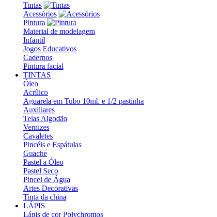
Tintas
Acessórios
Pintura
Material de modelagem
Infantil
Jogos Educativos
Cadernos
Pintura facial
TINTAS
Óleo
Acrílico
Aguarela em Tubo 10ml. e 1/2 pastinha
Auxiliares
Telas Algodão
Vernizes
Cavaletes
Pincéis e Espátulas
Guache
Pastel a Óleo
Pastel Seco
Pincel de Água
Artes Decorativas
Tinta da china
LÁPIS
Lápis de cor Polychromos