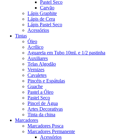
Pastel Seco
Carvão
Lápis Graphite
Lápis de Cera
Lápis Pastel Seco
Acessórios
Tintas
Óleo
Acrílico
Aguarela em Tubo 10ml. e 1/2 pastinha
Auxiliares
Telas Algodão
Vernizes
Cavaletes
Pincéis e Espátulas
Guache
Pastel a Óleo
Pastel Seco
Pincel de Água
Artes Decorativas
Tinta da china
Marcadores
Marcadores Posca
Marcadores Permanente
Acessórios