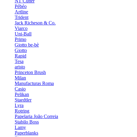
NT Cutter
Pébéo
Artline
Trident
Jack Richeson & Co.
Viarco
Uni-Ball
Primo
Giotto be-bè
Giotto
Rapid
Tesa
aristo
Princeton Brush
Milan
Manufacturas Roma
Casio
Pelikan
Staedtler
Lyra
Rotring
Papelaria João Correia
Stabilo Boss
Lamy
Paperblanks