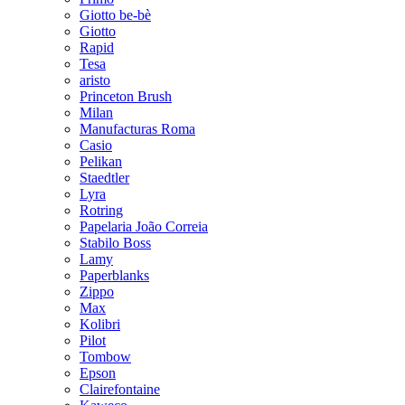
Giotto be-bè
Giotto
Rapid
Tesa
aristo
Princeton Brush
Milan
Manufacturas Roma
Casio
Pelikan
Staedtler
Lyra
Rotring
Papelaria João Correia
Stabilo Boss
Lamy
Paperblanks
Zippo
Max
Kolibri
Pilot
Tombow
Epson
Clairefontaine