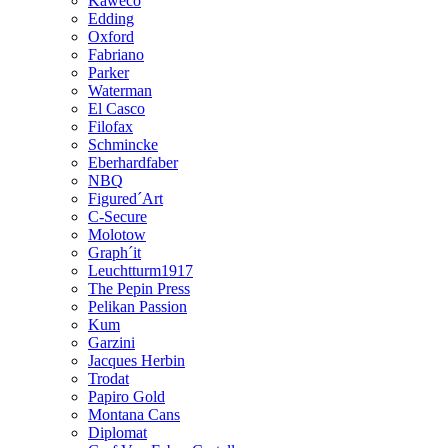
Kaweco
Edding
Oxford
Fabriano
Parker
Waterman
El Casco
Filofax
Schmincke
Eberhardfaber
NBQ
Figured´Art
C-Secure
Molotow
Graph´it
Leuchtturm1917
The Pepin Press
Pelikan Passion
Kum
Garzini
Jacques Herbin
Trodat
Papiro Gold
Montana Cans
Diplomat