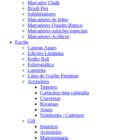
Marcador Chalk
Brush Pen
Sublinhadores
Marcadores de feltro
Marcadores Quadro Branco
Marcadores soluções especiais
Marcadores Acrílicos
Escrita
Canetas Aparo
Edições Limitadas
Roller Ball
Esferográfica
Lapiseira
Lápis de Grafite Premium
Acessórios
Tinteiros
Cartuchos tinta caligrafia
Conversor
Recargas
Aparo
Notebooks / Cadernos
Gift
Isqueiros
Acessórios
Marroquinaria