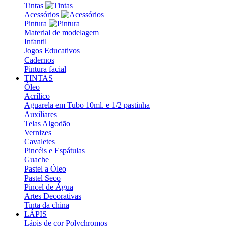
Tintas
Acessórios
Pintura
Material de modelagem
Infantil
Jogos Educativos
Cadernos
Pintura facial
TINTAS
Óleo
Acrílico
Aguarela em Tubo 10ml. e 1/2 pastinha
Auxiliares
Telas Algodão
Vernizes
Cavaletes
Pincéis e Espátulas
Guache
Pastel a Óleo
Pastel Seco
Pincel de Água
Artes Decorativas
Tinta da china
LÁPIS
Lápis de cor Polychromos