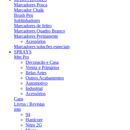
Marcadores Posca
Marcador Chalk
Brush Pen
Sublinhadores
Marcadores de feltro
Marcadores Quadro Branco
Marcadores Permanente
Acessórios
Marcadores soluções especiais
SPRAYS
Mtn Pro
Decoração e Casa
Verniz e Primários
Belas Artes
Outros Acabamentos
Automotivo
Industrial
Acessórios
Caps
Livros / Revistas
mtn
94
Hardcore
Nitro 2G