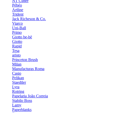
NT Cutter
Pébéo
Artline
Trident
Jack Richeson & Co.
Viarco
Uni-Ball
Primo
Giotto be-bè
Giotto
Rapid
Tesa
aristo
Princeton Brush
Milan
Manufacturas Roma
Casio
Pelikan
Staedtler
Lyra
Rotring
Papelaria João Correia
Stabilo Boss
Lamy
Paperblanks