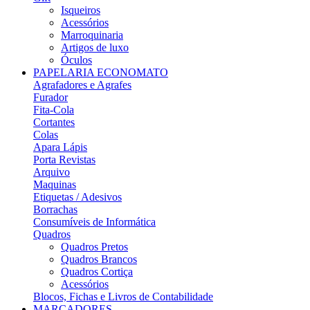
Isqueiros
Acessórios
Marroquinaria
Artigos de luxo
Óculos
PAPELARIA ECONOMATO
Agrafadores e Agrafes
Furador
Fita-Cola
Cortantes
Colas
Apara Lápis
Porta Revistas
Arquivo
Maquinas
Etiquetas / Adesivos
Borrachas
Consumíveis de Informática
Quadros
Quadros Pretos
Quadros Brancos
Quadros Cortiça
Acessórios
Blocos, Fichas e Livros de Contabilidade
MARCADORES