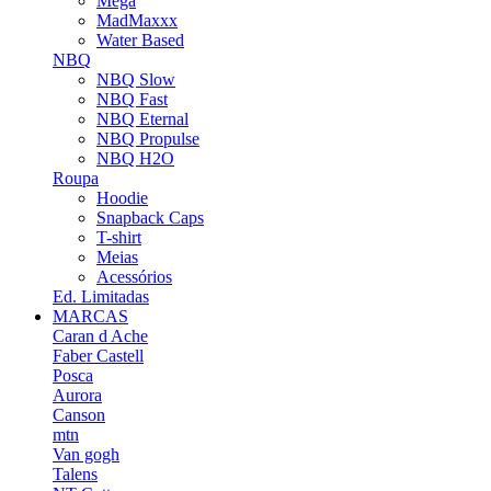
Mega
MadMaxxx
Water Based
NBQ
NBQ Slow
NBQ Fast
NBQ Eternal
NBQ Propulse
NBQ H2O
Roupa
Hoodie
Snapback Caps
T-shirt
Meias
Acessórios
Ed. Limitadas
MARCAS
Caran d Ache
Faber Castell
Posca
Aurora
Canson
mtn
Van gogh
Talens