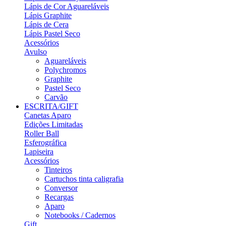
Lápis de Cor Aguareláveis
Lápis Graphite
Lápis de Cera
Lápis Pastel Seco
Acessórios
Avulso
Aguareláveis
Polychromos
Graphite
Pastel Seco
Carvão
ESCRITA/GIFT
Canetas Aparo
Edições Limitadas
Roller Ball
Esferográfica
Lapiseira
Acessórios
Tinteiros
Cartuchos tinta caligrafia
Conversor
Recargas
Aparo
Notebooks / Cadernos
Gift