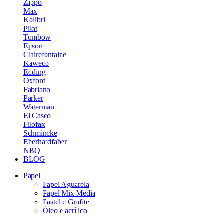
Zippo
Max
Kolibri
Pilot
Tombow
Epson
Clairefontaine
Kaweco
Edding
Oxford
Fabriano
Parker
Waterman
El Casco
Filofax
Schmincke
Eberhardfaber
NBQ
BLOG
Papel
Papel Aguarela
Papel Mix Media
Pastel e Grafite
Óleo e acrílico