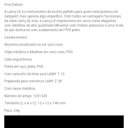
Viva Deluxe.
A Lamy LX é o instrumento de escrita perfeito para quem está próximo do
zeitgeist, mas aprecia algo específico. Com todas as vantagens funcionais
da série Lamy AL-star, a Lamy LX impressiona em cinco cores elegantes
com detalhes de alta qualidade refinados com metais preciosos e uma mola
de aço exclusiva com acabamento em PVD preto.
Caneta-tinteiro
Alumínio anodizado na cor ouro rosa
Clipe metálico e detalhes em ouro rosa, PVD
Cabo ergonômico
Ponta em aço, preta, PVD
Com cartucho de tinta azul LAMY T 10
Preparada para conversor LAMY Z 28
Com caixa metálica
Número do artigo: 1231320
Tamanho (L x A x C): 12 x 12 x 140 mm
Peso: 24g