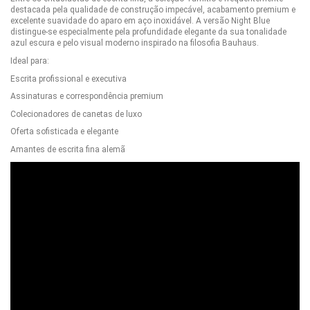
destacada pela qualidade de construção impecável, acabamento premium e
excelente suavidade do aparo em aço inoxidável. A versão Night Blue
distingue-se especialmente pela profundidade elegante da sua tonalidade
azul escura e pelo visual moderno inspirado na filosofia Bauhaus.
Ideal para:
Escrita profissional e executiva
Assinaturas e correspondência premium
Colecionadores de canetas de luxo
Oferta sofisticada e elegante
Amantes de escrita fina alemã