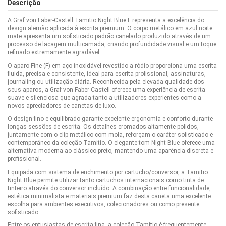
Descrição
A Graf von Faber-Castell Tamitio Night Blue F representa a excelência do
design alemão aplicada à escrita premium. O corpo metálico em azul noite
mate apresenta um sofisticado padrão canelado produzido através de um
processo de lacagem multicamada, criando profundidade visual e um toque
refinado extremamente agradável.
O aparo Fine (F) em aço inoxidável revestido a ródio proporciona uma escrita
fluida, precisa e consistente, ideal para escrita profissional, assinaturas,
journaling ou utilização diária. Reconhecida pela elevada qualidade dos
seus aparos, a Graf von Faber-Castell oferece uma experiência de escrita
suave e silenciosa que agrada tanto a utilizadores experientes como a
novos apreciadores de canetas de luxo.
O design fino e equilibrado garante excelente ergonomia e conforto durante
longas sessões de escrita. Os detalhes cromados altamente polidos,
juntamente com o clip metálico com mola, reforçam o caráter sofisticado e
contemporâneo da coleção Tamitio. O elegante tom Night Blue oferece uma
alternativa moderna ao clássico preto, mantendo uma aparência discreta e
profissional.
Equipada com sistema de enchimento por cartucho/conversor, a Tamitio
Night Blue permite utilizar tanto cartuchos internacionais como tinta de
tinteiro através do conversor incluído. A combinação entre funcionalidade,
estética minimalista e materiais premium faz desta caneta uma excelente
escolha para ambientes executivos, colecionadores ou como presente
sofisticado.
Entre os entusiastas de escrita fina, a coleção Tamitio é frequentemente