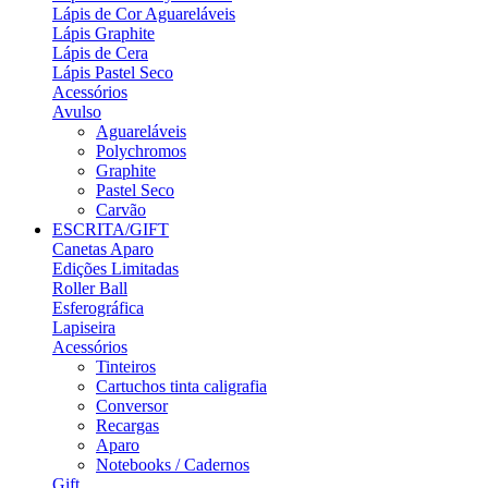
Lápis de Cor Aguareláveis
Lápis Graphite
Lápis de Cera
Lápis Pastel Seco
Acessórios
Avulso
Aguareláveis
Polychromos
Graphite
Pastel Seco
Carvão
ESCRITA/GIFT
Canetas Aparo
Edições Limitadas
Roller Ball
Esferográfica
Lapiseira
Acessórios
Tinteiros
Cartuchos tinta caligrafia
Conversor
Recargas
Aparo
Notebooks / Cadernos
Gift