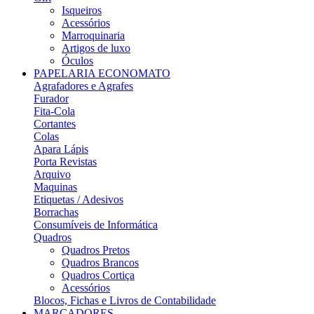
Isqueiros
Acessórios
Marroquinaria
Artigos de luxo
Óculos
PAPELARIA ECONOMATO
Agrafadores e Agrafes
Furador
Fita-Cola
Cortantes
Colas
Apara Lápis
Porta Revistas
Arquivo
Maquinas
Etiquetas / Adesivos
Borrachas
Consumíveis de Informática
Quadros
Quadros Pretos
Quadros Brancos
Quadros Cortiça
Acessórios
Blocos, Fichas e Livros de Contabilidade
MARCADORES