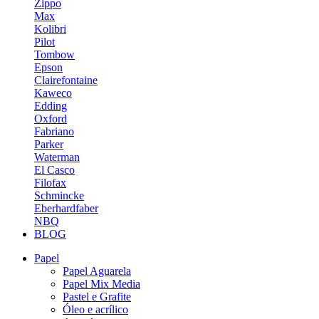
Zippo
Max
Kolibri
Pilot
Tombow
Epson
Clairefontaine
Kaweco
Edding
Oxford
Fabriano
Parker
Waterman
El Casco
Filofax
Schmincke
Eberhardfaber
NBQ
BLOG
Papel
Papel Aguarela
Papel Mix Media
Pastel e Grafite
Óleo e acrílico