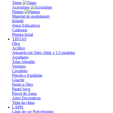
Tintas
Acessórios
Pintura
Material de modelagem
Infantil
Jogos Educativos
Cadernos
Pintura facial
TINTAS
Óleo
Acrílico
Aguarela em Tubo 10ml. e 1/2 pastinha
Auxiliares
Telas Algodão
Vernizes
Cavaletes
Pincéis e Espátulas
Guache
Pastel a Óleo
Pastel Seco
Pincel de Água
Artes Decorativas
Tinta da china
LÁPIS
Lápis de cor Polychromos