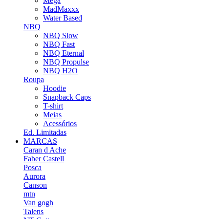
Mega
MadMaxxx
Water Based
NBQ
NBQ Slow
NBQ Fast
NBQ Eternal
NBQ Propulse
NBQ H2O
Roupa
Hoodie
Snapback Caps
T-shirt
Meias
Acessórios
Ed. Limitadas
MARCAS
Caran d Ache
Faber Castell
Posca
Aurora
Canson
mtn
Van gogh
Talens