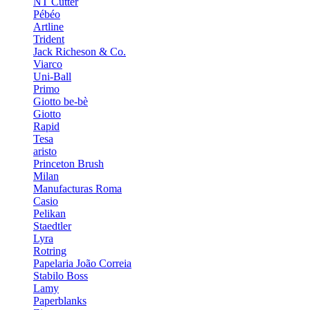
NT Cutter
Pébéo
Artline
Trident
Jack Richeson & Co.
Viarco
Uni-Ball
Primo
Giotto be-bè
Giotto
Rapid
Tesa
aristo
Princeton Brush
Milan
Manufacturas Roma
Casio
Pelikan
Staedtler
Lyra
Rotring
Papelaria João Correia
Stabilo Boss
Lamy
Paperblanks