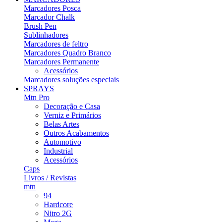
Marcadores Posca
Marcador Chalk
Brush Pen
Sublinhadores
Marcadores de feltro
Marcadores Quadro Branco
Marcadores Permanente
Acessórios
Marcadores soluções especiais
SPRAYS
Mtn Pro
Decoração e Casa
Verniz e Primários
Belas Artes
Outros Acabamentos
Automotivo
Industrial
Acessórios
Caps
Livros / Revistas
mtn
94
Hardcore
Nitro 2G