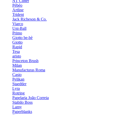
NT Cutter
Pébéo
Artline
Trident
Jack Richeson & Co.
Viarco
Uni-Ball
Primo
Giotto be-bè
Giotto
Rapid
Tesa
aristo
Princeton Brush
Milan
Manufacturas Roma
Casio
Pelikan
Staedtler
Lyra
Rotring
Papelaria João Correia
Stabilo Boss
Lamy
Paperblanks