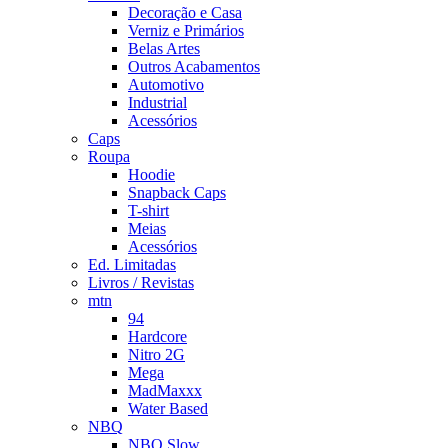
Decoração e Casa
Verniz e Primários
Belas Artes
Outros Acabamentos
Automotivo
Industrial
Acessórios
Caps
Roupa
Hoodie
Snapback Caps
T-shirt
Meias
Acessórios
Ed. Limitadas
Livros / Revistas
mtn
94
Hardcore
Nitro 2G
Mega
MadMaxxx
Water Based
NBQ
NBQ Slow