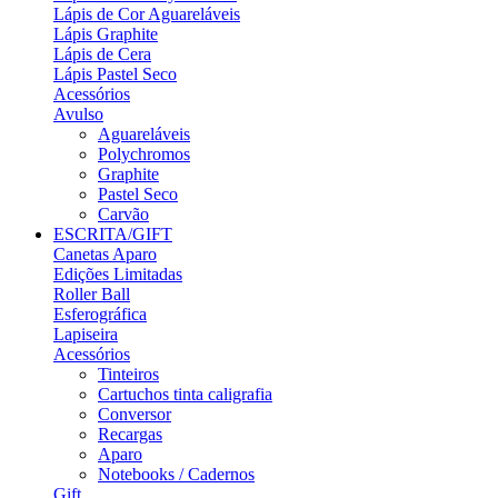
Lápis de Cor Aguareláveis
Lápis Graphite
Lápis de Cera
Lápis Pastel Seco
Acessórios
Avulso
Aguareláveis
Polychromos
Graphite
Pastel Seco
Carvão
ESCRITA/GIFT
Canetas Aparo
Edições Limitadas
Roller Ball
Esferográfica
Lapiseira
Acessórios
Tinteiros
Cartuchos tinta caligrafia
Conversor
Recargas
Aparo
Notebooks / Cadernos
Gift