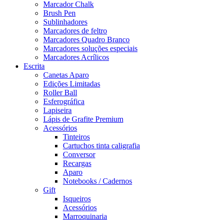
Marcador Chalk
Brush Pen
Sublinhadores
Marcadores de feltro
Marcadores Quadro Branco
Marcadores soluções especiais
Marcadores Acrílicos
Escrita
Canetas Aparo
Edições Limitadas
Roller Ball
Esferográfica
Lapiseira
Lápis de Grafite Premium
Acessórios
Tinteiros
Cartuchos tinta caligrafia
Conversor
Recargas
Aparo
Notebooks / Cadernos
Gift
Isqueiros
Acessórios
Marroquinaria