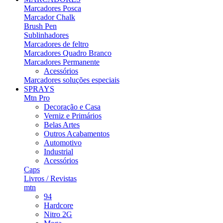
Marcadores Posca
Marcador Chalk
Brush Pen
Sublinhadores
Marcadores de feltro
Marcadores Quadro Branco
Marcadores Permanente
Acessórios
Marcadores soluções especiais
SPRAYS
Mtn Pro
Decoração e Casa
Verniz e Primários
Belas Artes
Outros Acabamentos
Automotivo
Industrial
Acessórios
Caps
Livros / Revistas
mtn
94
Hardcore
Nitro 2G