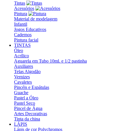
Tintas
Acessórios
Pintura
Material de modelagem
Infantil
Jogos Educativos
Cadernos
Pintura facial
TINTAS
Óleo
Acrílico
Aguarela em Tubo 10ml. e 1/2 pastinha
Auxiliares
Telas Algodão
Vernizes
Cavaletes
Pincéis e Espátulas
Guache
Pastel a Óleo
Pastel Seco
Pincel de Água
Artes Decorativas
Tinta da china
LÁPIS
Lápis de cor Polychromos