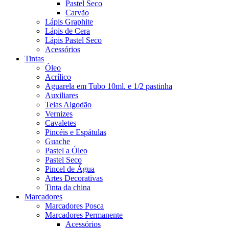
Pastel Seco
Carvão
Lápis Graphite
Lápis de Cera
Lápis Pastel Seco
Acessórios
Tintas
Óleo
Acrílico
Aguarela em Tubo 10ml. e 1/2 pastinha
Auxiliares
Telas Algodão
Vernizes
Cavaletes
Pincéis e Espátulas
Guache
Pastel a Óleo
Pastel Seco
Pincel de Água
Artes Decorativas
Tinta da china
Marcadores
Marcadores Posca
Marcadores Permanente
Acessórios