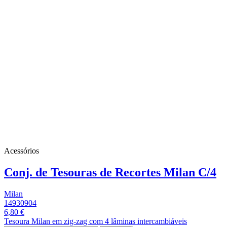
Acessórios
Conj. de Tesouras de Recortes Milan C/4
Milan
14930904
6,80 €
Tesoura Milan em zig-zag com 4 lâminas intercambiáveis