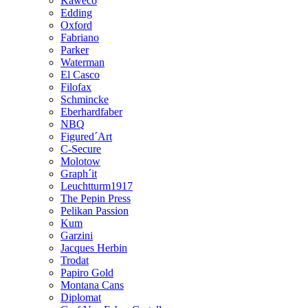
Kaweco
Edding
Oxford
Fabriano
Parker
Waterman
El Casco
Filofax
Schmincke
Eberhardfaber
NBQ
Figured´Art
C-Secure
Molotow
Graph´it
Leuchtturm1917
The Pepin Press
Pelikan Passion
Kum
Garzini
Jacques Herbin
Trodat
Papiro Gold
Montana Cans
Diplomat