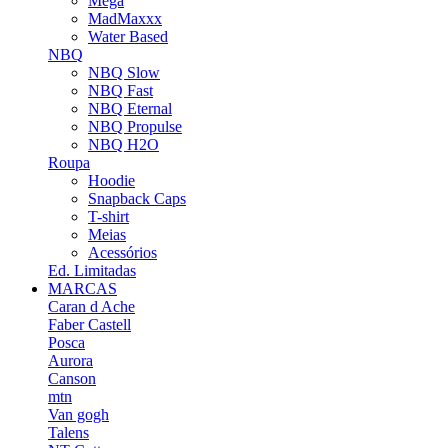
Mega
MadMaxxx
Water Based
NBQ
NBQ Slow
NBQ Fast
NBQ Eternal
NBQ Propulse
NBQ H2O
Roupa
Hoodie
Snapback Caps
T-shirt
Meias
Acessórios
Ed. Limitadas
MARCAS
Caran d Ache
Faber Castell
Posca
Aurora
Canson
mtn
Van gogh
Talens