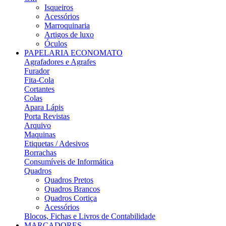
Isqueiros
Acessórios
Marroquinaria
Artigos de luxo
Óculos
PAPELARIA ECONOMATO
Agrafadores e Agrafes
Furador
Fita-Cola
Cortantes
Colas
Apara Lápis
Porta Revistas
Arquivo
Maquinas
Etiquetas / Adesivos
Borrachas
Consumíveis de Informática
Quadros
Quadros Pretos
Quadros Brancos
Quadros Cortiça
Acessórios
Blocos, Fichas e Livros de Contabilidade
MARCADORES