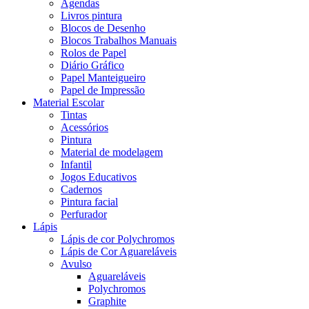
Agendas
Livros pintura
Blocos de Desenho
Blocos Trabalhos Manuais
Rolos de Papel
Diário Gráfico
Papel Manteigueiro
Papel de Impressão
Material Escolar
Tintas
Acessórios
Pintura
Material de modelagem
Infantil
Jogos Educativos
Cadernos
Pintura facial
Perfurador
Lápis
Lápis de cor Polychromos
Lápis de Cor Aguareláveis
Avulso
Aguareláveis
Polychromos
Graphite