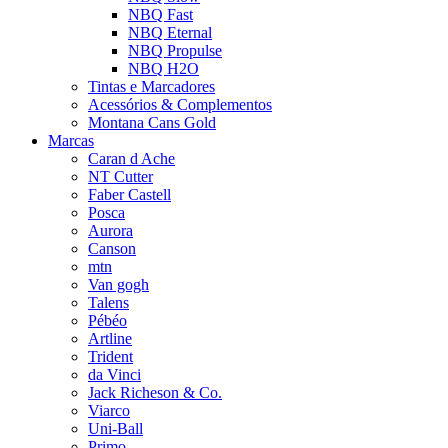
NBQ Fast
NBQ Eternal
NBQ Propulse
NBQ H2O
Tintas e Marcadores
Acessórios & Complementos
Montana Cans Gold
Marcas
Caran d Ache
NT Cutter
Faber Castell
Posca
Aurora
Canson
mtn
Van gogh
Talens
Pébéo
Artline
Trident
da Vinci
Jack Richeson & Co.
Viarco
Uni-Ball
Primo