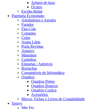
Artigos de luxo
Óculos
Escrita digital
Papelaria Economato
Agrafadores e Agrafes
Furador
Fita-Cola
Cortantes
Colas
Apara Lápis
Porta Revistas
Arquivo
Maquinas
Carimbos
Etiquetas / Adesivos
Borrachas
Consumíveis de Informática
Quadros
Quadros Pretos
Quadros Brancos
Quadros Cortiça
Acessórios
Blocos, Fichas e Livros de Contabilidade
Sprays
Mtn Pro