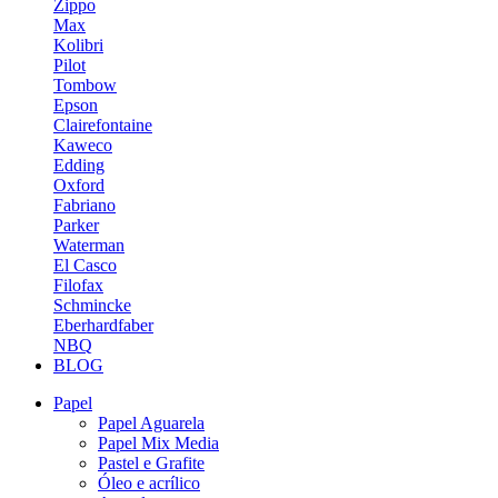
Zippo
Max
Kolibri
Pilot
Tombow
Epson
Clairefontaine
Kaweco
Edding
Oxford
Fabriano
Parker
Waterman
El Casco
Filofax
Schmincke
Eberhardfaber
NBQ
BLOG
Papel
Papel Aguarela
Papel Mix Media
Pastel e Grafite
Óleo e acrílico