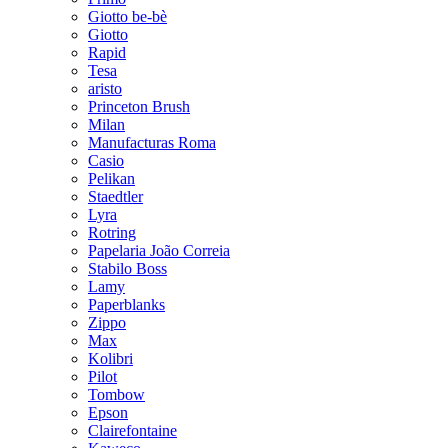
Giotto be-bè
Giotto
Rapid
Tesa
aristo
Princeton Brush
Milan
Manufacturas Roma
Casio
Pelikan
Staedtler
Lyra
Rotring
Papelaria João Correia
Stabilo Boss
Lamy
Paperblanks
Zippo
Max
Kolibri
Pilot
Tombow
Epson
Clairefontaine