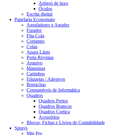
Artigos de luxo
Óculos
Escrita digital
Papelaria Economato
Agrafadores e Agrafes
Furador
Fita-Cola
Cortantes
Colas
Apara Lápis
Porta Revistas
Arquivo
Maquinas
Carimbos
Etiquetas / Adesivos
Borrachas
Consumíveis de Informática
Quadros
Quadros Pretos
Quadros Brancos
Quadros Cortiça
Acessórios
Blocos, Fichas e Livros de Contabilidade
Sprays
Mtn Pro