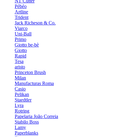
NT Cutter
Pébéo
Artline
Trident
Jack Richeson & Co.
Viarco
Uni-Ball
Primo
Giotto be-bè
Giotto
Rapid
Tesa
aristo
Princeton Brush
Milan
Manufacturas Roma
Casio
Pelikan
Staedtler
Lyra
Rotring
Papelaria João Correia
Stabilo Boss
Lamy
Paperblanks