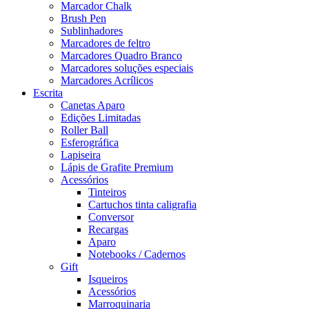
Marcador Chalk
Brush Pen
Sublinhadores
Marcadores de feltro
Marcadores Quadro Branco
Marcadores soluções especiais
Marcadores Acrílicos
Escrita
Canetas Aparo
Edições Limitadas
Roller Ball
Esferográfica
Lapiseira
Lápis de Grafite Premium
Acessórios
Tinteiros
Cartuchos tinta caligrafia
Conversor
Recargas
Aparo
Notebooks / Cadernos
Gift
Isqueiros
Acessórios
Marroquinaria