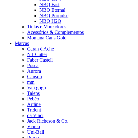
NBQ Fast
NBQ Eternal
NBQ Propulse
NBQ H2O
Tintas e Marcadores
Acessórios & Complementos
Montana Cans Gold
Marcas
Caran d Ache
NT Cutter
Faber Castell
Posca
Aurora
Canson
mtn
Van gogh
Talens
Pébéo
Artline
Trident
da Vinci
Jack Richeson & Co.
Viarco
Uni-Ball
Primo