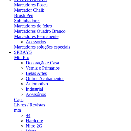
Marcadores Posca
Marcador Chalk
Brush Pen
Sublinhadores
Marcadores de feltro
Marcadores Quadro Branco
Marcadores Permanente
Acessórios
Marcadores soluções especiais
SPRAYS
Mtn Pro
Decoração e Casa
Verniz e Primários
Belas Artes
Outros Acabamentos
Automotivo
Industrial
Acessórios
Caps
Livros / Revistas
mtn
94
Hardcore
Nitro 2G