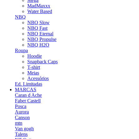
Mega
MadMaxxx
Water Based
NBQ
NBQ Slow
NBQ Fast
NBQ Eternal
NBQ Propulse
NBQ H2O
Roupa
Hoodie
Snapback Caps
T-shirt
Meias
Acessórios
Ed. Limitadas
MARCAS
Caran d Ache
Faber Castell
Posca
Aurora
Canson
mtn
Van gogh
Talens