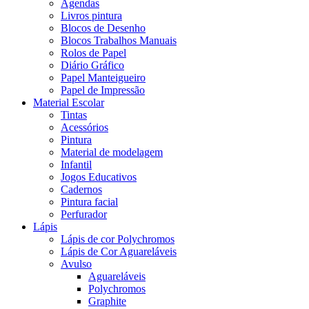
Agendas
Livros pintura
Blocos de Desenho
Blocos Trabalhos Manuais
Rolos de Papel
Diário Gráfico
Papel Manteigueiro
Papel de Impressão
Material Escolar
Tintas
Acessórios
Pintura
Material de modelagem
Infantil
Jogos Educativos
Cadernos
Pintura facial
Perfurador
Lápis
Lápis de cor Polychromos
Lápis de Cor Aguareláveis
Avulso
Aguareláveis
Polychromos
Graphite