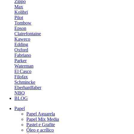
Zippo
Max
Kolibri
Pilot
Tombow
Epson
Clairefontaine
Kaweco
Edding
Oxford
Fabriano
Parker
Waterman
El Casco
Filofax
Schmincke
Eberhardfaber
NBQ
BLOG
Papel
Papel Aguarela
Papel Mix Media
Pastel e Grafite
Óleo e acrílico