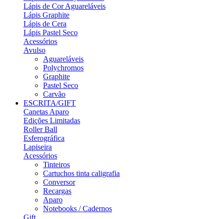
Lápis de Cor Aguareláveis
Lápis Graphite
Lápis de Cera
Lápis Pastel Seco
Acessórios
Avulso
Aguareláveis
Polychromos
Graphite
Pastel Seco
Carvão
ESCRITA/GIFT
Canetas Aparo
Edições Limitadas
Roller Ball
Esferográfica
Lapiseira
Acessórios
Tinteiros
Cartuchos tinta caligrafia
Conversor
Recargas
Aparo
Notebooks / Cadernos
Gift