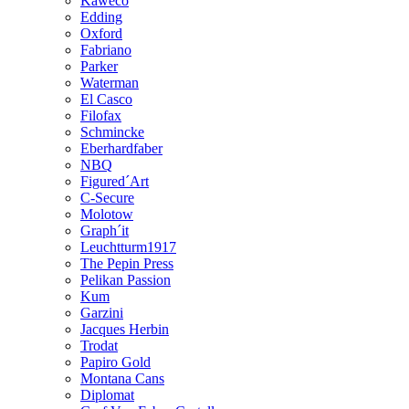
Kaweco
Edding
Oxford
Fabriano
Parker
Waterman
El Casco
Filofax
Schmincke
Eberhardfaber
NBQ
Figured´Art
C-Secure
Molotow
Graph´it
Leuchtturm1917
The Pepin Press
Pelikan Passion
Kum
Garzini
Jacques Herbin
Trodat
Papiro Gold
Montana Cans
Diplomat