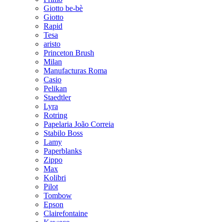
Giotto be-bè
Giotto
Rapid
Tesa
aristo
Princeton Brush
Milan
Manufacturas Roma
Casio
Pelikan
Staedtler
Lyra
Rotring
Papelaria João Correia
Stabilo Boss
Lamy
Paperblanks
Zippo
Max
Kolibri
Pilot
Tombow
Epson
Clairefontaine