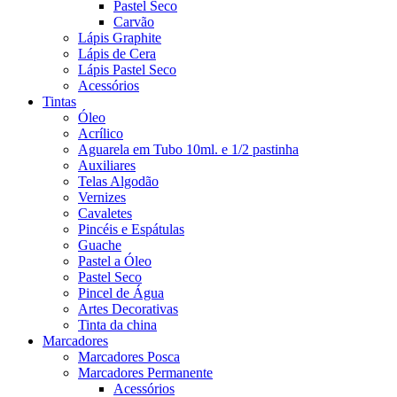
Pastel Seco
Carvão
Lápis Graphite
Lápis de Cera
Lápis Pastel Seco
Acessórios
Tintas
Óleo
Acrílico
Aguarela em Tubo 10ml. e 1/2 pastinha
Auxiliares
Telas Algodão
Vernizes
Cavaletes
Pincéis e Espátulas
Guache
Pastel a Óleo
Pastel Seco
Pincel de Água
Artes Decorativas
Tinta da china
Marcadores
Marcadores Posca
Marcadores Permanente
Acessórios