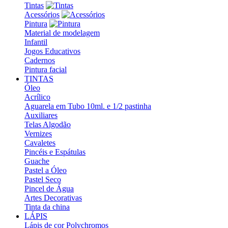
Tintas
Acessórios
Pintura
Material de modelagem
Infantil
Jogos Educativos
Cadernos
Pintura facial
TINTAS
Óleo
Acrílico
Aguarela em Tubo 10ml. e 1/2 pastinha
Auxiliares
Telas Algodão
Vernizes
Cavaletes
Pincéis e Espátulas
Guache
Pastel a Óleo
Pastel Seco
Pincel de Água
Artes Decorativas
Tinta da china
LÁPIS
Lápis de cor Polychromos