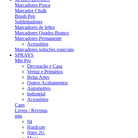
Marcadores Posca
Marcador Chalk
Brush Pen
Sublinhadores
Marcadores de feltro
Marcadores Quadro Branco
Marcadores Permanente
Acessórios
Marcadores soluções especiais
SPRAYS
Mtn Pro
Decoração e Casa
Verniz e Primários
Belas Artes
Outros Acabamentos
Automotivo
Industrial
Acessórios
Caps
Livros / Revistas
mtn
94
Hardcore
Nitro 2G