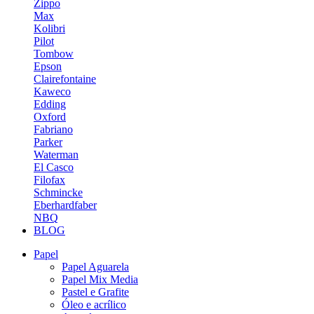
Zippo
Max
Kolibri
Pilot
Tombow
Epson
Clairefontaine
Kaweco
Edding
Oxford
Fabriano
Parker
Waterman
El Casco
Filofax
Schmincke
Eberhardfaber
NBQ
BLOG
Papel
Papel Aguarela
Papel Mix Media
Pastel e Grafite
Óleo e acrílico