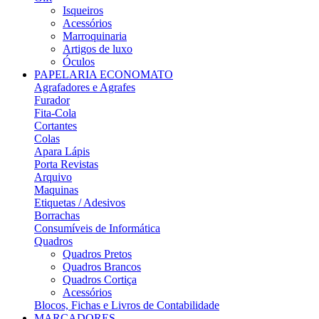
Isqueiros
Acessórios
Marroquinaria
Artigos de luxo
Óculos
PAPELARIA ECONOMATO
Agrafadores e Agrafes
Furador
Fita-Cola
Cortantes
Colas
Apara Lápis
Porta Revistas
Arquivo
Maquinas
Etiquetas / Adesivos
Borrachas
Consumíveis de Informática
Quadros
Quadros Pretos
Quadros Brancos
Quadros Cortiça
Acessórios
Blocos, Fichas e Livros de Contabilidade
MARCADORES