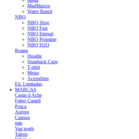
Mega
MadMaxxx
Water Based
NBQ
NBQ Slow
NBQ Fast
NBQ Eternal
NBQ Propulse
NBQ H2O
Roupa
Hoodie
Snapback Caps
T-shirt
Meias
Acessórios
Ed. Limitadas
MARCAS
Caran d Ache
Faber Castell
Posca
Aurora
Canson
mtn
Van gogh
Talens