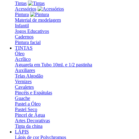
Tintas
Acessórios
Pintura
Material de modelagem
Infantil
Jogos Educativos
Cadernos
Pintura facial
TINTAS
Óleo
Acrílico
Aguarela em Tubo 10ml. e 1/2 pastinha
Auxiliares
Telas Algodão
Vernizes
Cavaletes
Pincéis e Espátulas
Guache
Pastel a Óleo
Pastel Seco
Pincel de Água
Artes Decorativas
Tinta da china
LÁPIS
Lápis de cor Polychromos