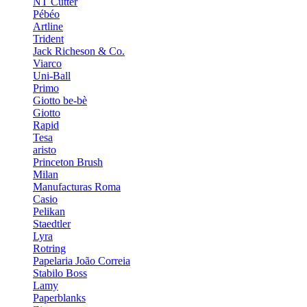
NT Cutter
Pébéo
Artline
Trident
Jack Richeson & Co.
Viarco
Uni-Ball
Primo
Giotto be-bè
Giotto
Rapid
Tesa
aristo
Princeton Brush
Milan
Manufacturas Roma
Casio
Pelikan
Staedtler
Lyra
Rotring
Papelaria João Correia
Stabilo Boss
Lamy
Paperblanks