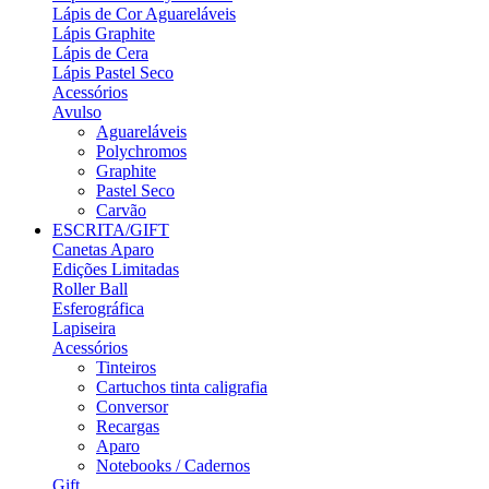
Lápis de Cor Aguareláveis
Lápis Graphite
Lápis de Cera
Lápis Pastel Seco
Acessórios
Avulso
Aguareláveis
Polychromos
Graphite
Pastel Seco
Carvão
ESCRITA/GIFT
Canetas Aparo
Edições Limitadas
Roller Ball
Esferográfica
Lapiseira
Acessórios
Tinteiros
Cartuchos tinta caligrafia
Conversor
Recargas
Aparo
Notebooks / Cadernos
Gift