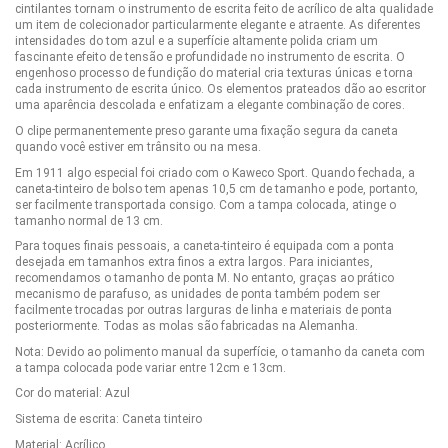
cintilantes tornam o instrumento de escrita feito de acrílico de alta qualidade
um item de colecionador particularmente elegante e atraente. As diferentes
intensidades do tom azul e a superfície altamente polida criam um
fascinante efeito de tensão e profundidade no instrumento de escrita. O
engenhoso processo de fundição do material cria texturas únicas e torna
cada instrumento de escrita único. Os elementos prateados dão ao escritor
uma aparência descolada e enfatizam a elegante combinação de cores.
O clipe permanentemente preso garante uma fixação segura da caneta
quando você estiver em trânsito ou na mesa.
Em 1911 algo especial foi criado com o Kaweco Sport. Quando fechada, a
caneta-tinteiro de bolso tem apenas 10,5 cm de tamanho e pode, portanto,
ser facilmente transportada consigo. Com a tampa colocada, atinge o
tamanho normal de 13 cm.
Para toques finais pessoais, a caneta-tinteiro é equipada com a ponta
desejada em tamanhos extra finos a extra largos. Para iniciantes,
recomendamos o tamanho de ponta M. No entanto, graças ao prático
mecanismo de parafuso, as unidades de ponta também podem ser
facilmente trocadas por outras larguras de linha e materiais de ponta
posteriormente. Todas as molas são fabricadas na Alemanha.
Nota: Devido ao polimento manual da superfície, o tamanho da caneta com
a tampa colocada pode variar entre 12cm e 13cm.
Cor do material: Azul
Sistema de escrita: Caneta tinteiro
Material: Acrílico