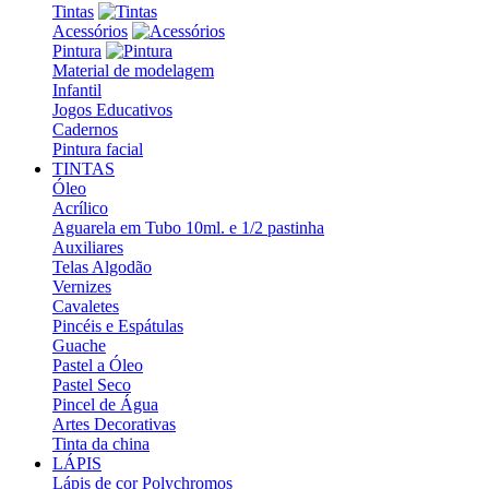
Tintas
Acessórios
Pintura
Material de modelagem
Infantil
Jogos Educativos
Cadernos
Pintura facial
TINTAS
Óleo
Acrílico
Aguarela em Tubo 10ml. e 1/2 pastinha
Auxiliares
Telas Algodão
Vernizes
Cavaletes
Pincéis e Espátulas
Guache
Pastel a Óleo
Pastel Seco
Pincel de Água
Artes Decorativas
Tinta da china
LÁPIS
Lápis de cor Polychromos