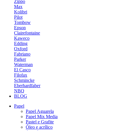
Zippo
Max
Kolibri
Pilot
Tombow
Epson
Clairefontaine
Kaweco
Edding
Oxford
Fabriano
Parker
Waterman
El Casco
Filofax
Schmincke
Eberhardfaber
NBQ
BLOG
Papel
Papel Aguarela
Papel Mix Media
Pastel e Grafite
Óleo e acrílico