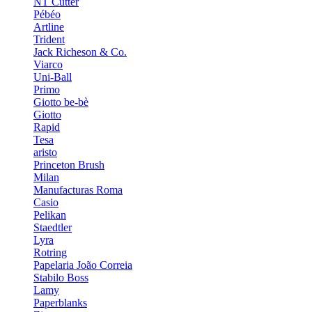
NT Cutter
Pébéo
Artline
Trident
Jack Richeson & Co.
Viarco
Uni-Ball
Primo
Giotto be-bè
Giotto
Rapid
Tesa
aristo
Princeton Brush
Milan
Manufacturas Roma
Casio
Pelikan
Staedtler
Lyra
Rotring
Papelaria João Correia
Stabilo Boss
Lamy
Paperblanks