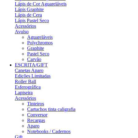
Lápis de Cor Aguareláveis
Lápis Graphite
Lápis de Cera
Lápis Pastel Seco
Acessórios
Avulso
Aguareláveis
Polychromos
Graphite
Pastel Seco
Carvão
ESCRITA/GIFT
Canetas Aparo
Edições Limitadas
Roller Ball
Esferográfica
Lapiseira
Acessórios
Tinteiros
Cartuchos tinta caligrafia
Conversor
Recargas
Aparo
Notebooks / Cadernos
Gift