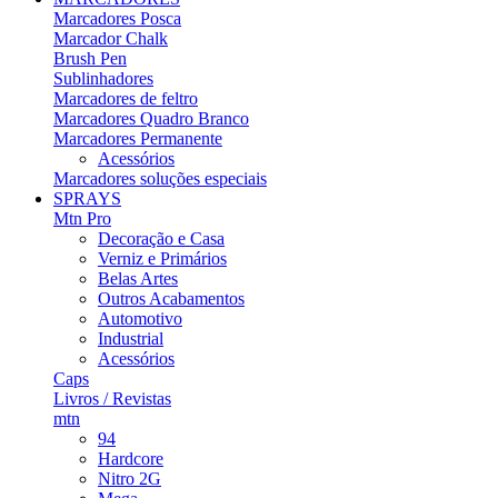
Marcadores Posca
Marcador Chalk
Brush Pen
Sublinhadores
Marcadores de feltro
Marcadores Quadro Branco
Marcadores Permanente
Acessórios
Marcadores soluções especiais
SPRAYS
Mtn Pro
Decoração e Casa
Verniz e Primários
Belas Artes
Outros Acabamentos
Automotivo
Industrial
Acessórios
Caps
Livros / Revistas
mtn
94
Hardcore
Nitro 2G