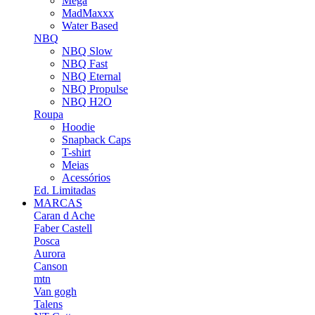
Mega
MadMaxxx
Water Based
NBQ
NBQ Slow
NBQ Fast
NBQ Eternal
NBQ Propulse
NBQ H2O
Roupa
Hoodie
Snapback Caps
T-shirt
Meias
Acessórios
Ed. Limitadas
MARCAS
Caran d Ache
Faber Castell
Posca
Aurora
Canson
mtn
Van gogh
Talens