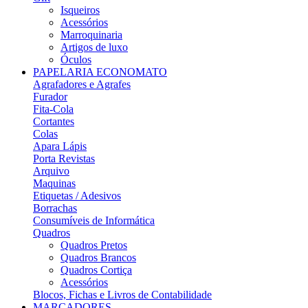
Isqueiros
Acessórios
Marroquinaria
Artigos de luxo
Óculos
PAPELARIA ECONOMATO
Agrafadores e Agrafes
Furador
Fita-Cola
Cortantes
Colas
Apara Lápis
Porta Revistas
Arquivo
Maquinas
Etiquetas / Adesivos
Borrachas
Consumíveis de Informática
Quadros
Quadros Pretos
Quadros Brancos
Quadros Cortiça
Acessórios
Blocos, Fichas e Livros de Contabilidade
MARCADORES