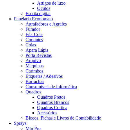
Artigos de luxo
Óculos
Escrita digital
Papelaria Economato
Agrafadores e Agrafes
Furador
Fita-Cola
Cortantes
Colas
Apara Lápis
Porta Revistas
Arquivo
Maquinas
Carimbos
Etiquetas / Adesivos
Borrachas
Consumíveis de Informática
Quadros
Quadros Pretos
Quadros Brancos
Quadros Cortiça
Acessórios
Blocos, Fichas e Livros de Contabilidade
Sprays
Mtn Pro