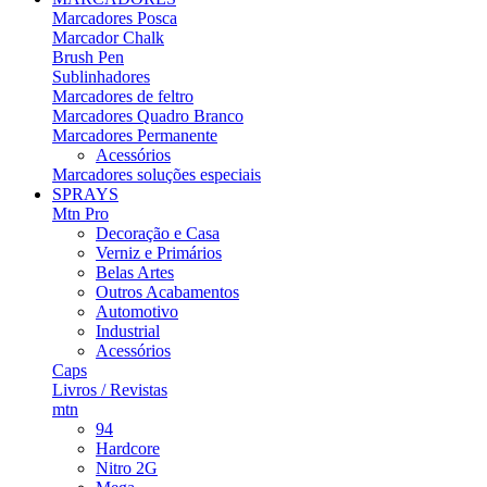
Marcadores Posca
Marcador Chalk
Brush Pen
Sublinhadores
Marcadores de feltro
Marcadores Quadro Branco
Marcadores Permanente
Acessórios
Marcadores soluções especiais
SPRAYS
Mtn Pro
Decoração e Casa
Verniz e Primários
Belas Artes
Outros Acabamentos
Automotivo
Industrial
Acessórios
Caps
Livros / Revistas
mtn
94
Hardcore
Nitro 2G