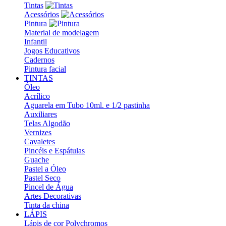
Tintas
Acessórios
Pintura
Material de modelagem
Infantil
Jogos Educativos
Cadernos
Pintura facial
TINTAS
Óleo
Acrílico
Aguarela em Tubo 10ml. e 1/2 pastinha
Auxiliares
Telas Algodão
Vernizes
Cavaletes
Pincéis e Espátulas
Guache
Pastel a Óleo
Pastel Seco
Pincel de Água
Artes Decorativas
Tinta da china
LÁPIS
Lápis de cor Polychromos