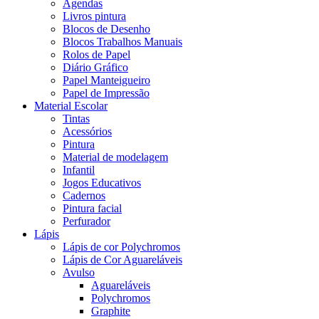
Agendas
Livros pintura
Blocos de Desenho
Blocos Trabalhos Manuais
Rolos de Papel
Diário Gráfico
Papel Manteigueiro
Papel de Impressão
Material Escolar
Tintas
Acessórios
Pintura
Material de modelagem
Infantil
Jogos Educativos
Cadernos
Pintura facial
Perfurador
Lápis
Lápis de cor Polychromos
Lápis de Cor Aguareláveis
Avulso
Aguareláveis
Polychromos
Graphite