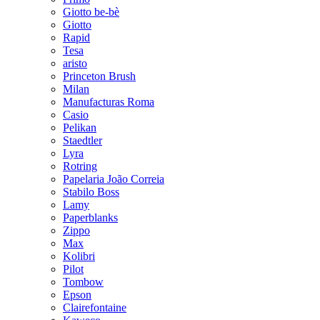
Giotto be-bè
Giotto
Rapid
Tesa
aristo
Princeton Brush
Milan
Manufacturas Roma
Casio
Pelikan
Staedtler
Lyra
Rotring
Papelaria João Correia
Stabilo Boss
Lamy
Paperblanks
Zippo
Max
Kolibri
Pilot
Tombow
Epson
Clairefontaine