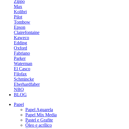
Zippo
Max
Kolibri
Pilot
Tombow
Epson
Clairefontaine
Kaweco
Edding
Oxford
Fabriano
Parker
Waterman
El Casco
Filofax
Schmincke
Eberhardfaber
NBQ
BLOG
Papel
Papel Aguarela
Papel Mix Media
Pastel e Grafite
Óleo e acrílico