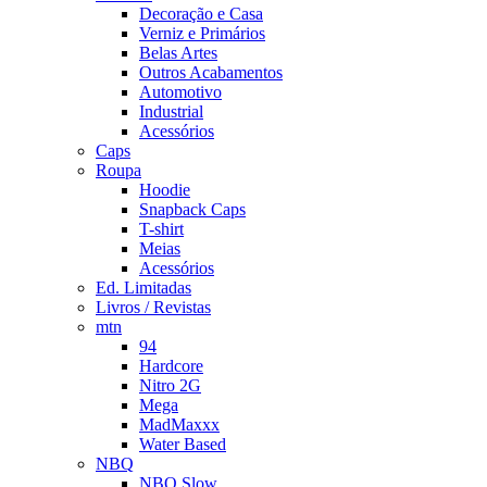
Decoração e Casa
Verniz e Primários
Belas Artes
Outros Acabamentos
Automotivo
Industrial
Acessórios
Caps
Roupa
Hoodie
Snapback Caps
T-shirt
Meias
Acessórios
Ed. Limitadas
Livros / Revistas
mtn
94
Hardcore
Nitro 2G
Mega
MadMaxxx
Water Based
NBQ
NBQ Slow