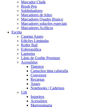
Marcador Chalk
Brush Pen
Sublinhadores
Marcadores de feltro
Marcadores Quadro Branco
Marcadores soluções especiais
Marcadores Acrílicos
Escrita
Canetas Aparo
Edições Limitadas
Roller Ball
Esferográfica
Lapiseira
Lápis de Grafite Premium
Acessórios
Tinteiros
Cartuchos tinta caligrafia
Conversor
Recargas
Aparo
Notebooks / Cadernos
Gift
Isqueiros
Acessórios
Marroquinaria