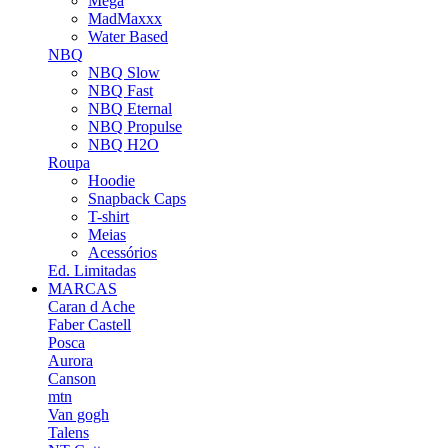
Mega
MadMaxxx
Water Based
NBQ
NBQ Slow
NBQ Fast
NBQ Eternal
NBQ Propulse
NBQ H2O
Roupa
Hoodie
Snapback Caps
T-shirt
Meias
Acessórios
Ed. Limitadas
MARCAS
Caran d Ache
Faber Castell
Posca
Aurora
Canson
mtn
Van gogh
Talens