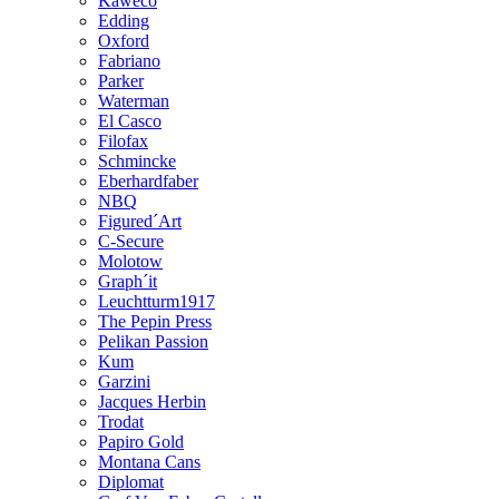
Kaweco
Edding
Oxford
Fabriano
Parker
Waterman
El Casco
Filofax
Schmincke
Eberhardfaber
NBQ
Figured´Art
C-Secure
Molotow
Graph´it
Leuchtturm1917
The Pepin Press
Pelikan Passion
Kum
Garzini
Jacques Herbin
Trodat
Papiro Gold
Montana Cans
Diplomat