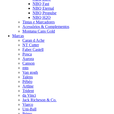
NBQ Fast
NBQ Eternal
NBQ Propulse
NBQ H2O
Tintas e Marcadores
Acessórios & Complementos
Montana Cans Gold
Marcas
Caran d Ache
NT Cutter
Faber Castell
Posca
Aurora
Canson
mtn
Van gogh
Talens
Pébéo
Artline
Trident
da Vinci
Jack Richeson & Co.
Viarco
Uni-Ball
Primo