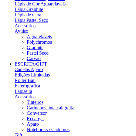
Lápis de Cor Aguareláveis
Lápis Graphite
Lápis de Cera
Lápis Pastel Seco
Acessórios
Avulso
Aguareláveis
Polychromos
Graphite
Pastel Seco
Carvão
ESCRITA/GIFT
Canetas Aparo
Edições Limitadas
Roller Ball
Esferográfica
Lapiseira
Acessórios
Tinteiros
Cartuchos tinta caligrafia
Conversor
Recargas
Aparo
Notebooks / Cadernos
Gift