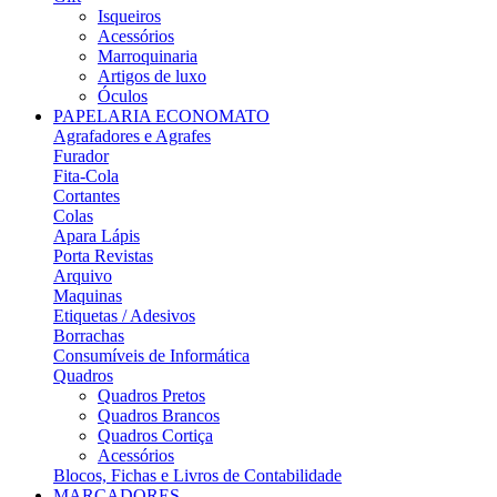
Isqueiros
Acessórios
Marroquinaria
Artigos de luxo
Óculos
PAPELARIA ECONOMATO
Agrafadores e Agrafes
Furador
Fita-Cola
Cortantes
Colas
Apara Lápis
Porta Revistas
Arquivo
Maquinas
Etiquetas / Adesivos
Borrachas
Consumíveis de Informática
Quadros
Quadros Pretos
Quadros Brancos
Quadros Cortiça
Acessórios
Blocos, Fichas e Livros de Contabilidade
MARCADORES