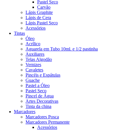
Pastel Seco
Carvão
Lápis Graphite
Lápis de Cera
Lápis Pastel Seco
Acessórios
Tintas
Óleo
Acrílico
Aguarela em Tubo 10ml. e 1/2 pastinha
Auxiliares
Telas Algodão
Vernizes
Cavaletes
Pincéis e Espátulas
Guache
Pastel a Óleo
Pastel Seco
Pincel de Água
Artes Decorativas
Tinta da china
Marcadores
Marcadores Posca
Marcadores Permanente
Acessórios