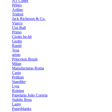
NT Cutter
Pébéo
Artline
Trident
Jack Richeson & Co.
Viarco
Uni-Ball
Primo
Giotto be-bè
Giotto
Rapid
Tesa
aristo
Princeton Brush
Milan
Manufacturas Roma
Casio
Pelikan
Staedtler
Lyra
Rotring
Papelaria João Correia
Stabilo Boss
Lamy
Paperblanks