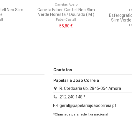
l
Canetas Aparo
tell Neo Slim
Caneta Faber-Castell Neo Slim
E
te
Verde Floresta / Dourado ( M )
Esferográfi
ll
Faber-Castell
Slim Verde
F
55,80 €
Contatos
Papelaria João Correia
R. Cordoaria 6b, 2845-054 Amora
212 240 148 *
geral@papelariajoaocorreia.pt
*Chamada para rede fixa nacional