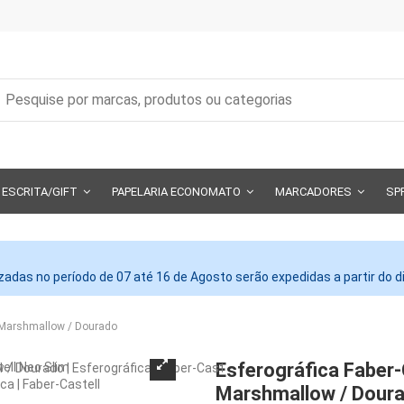
ESCRITA/GIFT
PAPELARIA ECONOMATO
MARCADORES
SP
adas no período de 07 até 16 de Agosto serão expedidas a partir do 
m Marshmallow / Dourado
Esferográfica Faber-
Marshmallow / Dour