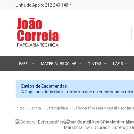
Linha de Apoio: 212 240 148 *
PAPEL
MATERIAL ESCOLAR
TINTAS
LÁPIS
Envios de Encomendas
A Papelaria João Correia informa que as encomendas realiz
Início
Escrita
Esferográfica
Esferográfica Faber-Castell Neo Sli