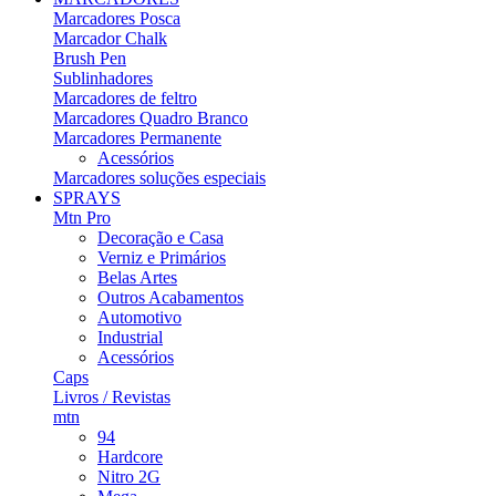
Marcadores Posca
Marcador Chalk
Brush Pen
Sublinhadores
Marcadores de feltro
Marcadores Quadro Branco
Marcadores Permanente
Acessórios
Marcadores soluções especiais
SPRAYS
Mtn Pro
Decoração e Casa
Verniz e Primários
Belas Artes
Outros Acabamentos
Automotivo
Industrial
Acessórios
Caps
Livros / Revistas
mtn
94
Hardcore
Nitro 2G