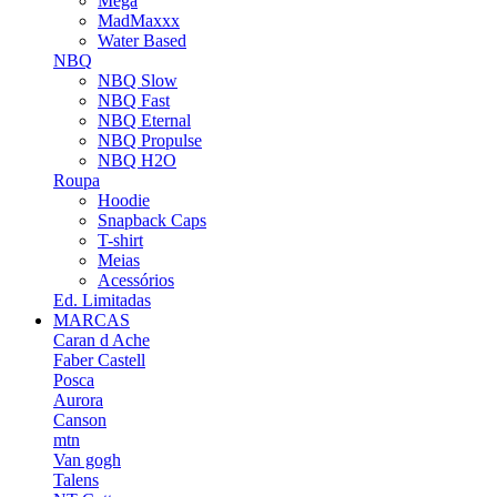
Mega
MadMaxxx
Water Based
NBQ
NBQ Slow
NBQ Fast
NBQ Eternal
NBQ Propulse
NBQ H2O
Roupa
Hoodie
Snapback Caps
T-shirt
Meias
Acessórios
Ed. Limitadas
MARCAS
Caran d Ache
Faber Castell
Posca
Aurora
Canson
mtn
Van gogh
Talens