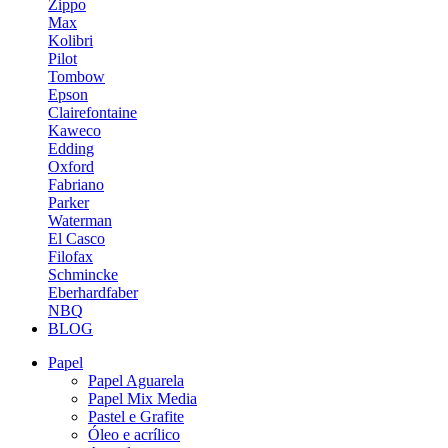
Zippo
Max
Kolibri
Pilot
Tombow
Epson
Clairefontaine
Kaweco
Edding
Oxford
Fabriano
Parker
Waterman
El Casco
Filofax
Schmincke
Eberhardfaber
NBQ
BLOG
Papel
Papel Aguarela
Papel Mix Media
Pastel e Grafite
Óleo e acrílico