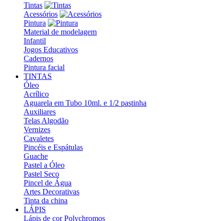
Tintas
Acessórios
Pintura
Material de modelagem
Infantil
Jogos Educativos
Cadernos
Pintura facial
TINTAS
Óleo
Acrílico
Aguarela em Tubo 10ml. e 1/2 pastinha
Auxiliares
Telas Algodão
Vernizes
Cavaletes
Pincéis e Espátulas
Guache
Pastel a Óleo
Pastel Seco
Pincel de Água
Artes Decorativas
Tinta da china
LÁPIS
Lápis de cor Polychromos