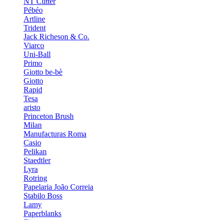
NT Cutter
Pébéo
Artline
Trident
Jack Richeson & Co.
Viarco
Uni-Ball
Primo
Giotto be-bè
Giotto
Rapid
Tesa
aristo
Princeton Brush
Milan
Manufacturas Roma
Casio
Pelikan
Staedtler
Lyra
Rotring
Papelaria João Correia
Stabilo Boss
Lamy
Paperblanks