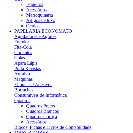
Isqueiros
Acessórios
Marroquinaria
Artigos de luxo
Óculos
PAPELARIA ECONOMATO
Agrafadores e Agrafes
Furador
Fita-Cola
Cortantes
Colas
Apara Lápis
Porta Revistas
Arquivo
Maquinas
Etiquetas / Adesivos
Borrachas
Consumíveis de Informática
Quadros
Quadros Pretos
Quadros Brancos
Quadros Cortiça
Acessórios
Blocos, Fichas e Livros de Contabilidade
MARCADORES