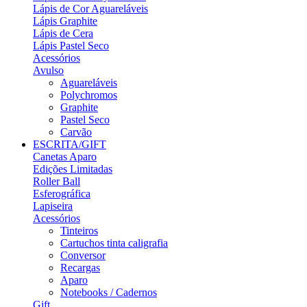
Lápis de Cor Aguareláveis
Lápis Graphite
Lápis de Cera
Lápis Pastel Seco
Acessórios
Avulso
Aguareláveis
Polychromos
Graphite
Pastel Seco
Carvão
ESCRITA/GIFT
Canetas Aparo
Edições Limitadas
Roller Ball
Esferográfica
Lapiseira
Acessórios
Tinteiros
Cartuchos tinta caligrafia
Conversor
Recargas
Aparo
Notebooks / Cadernos
Gift