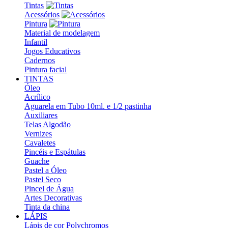
Tintas
Acessórios
Pintura
Material de modelagem
Infantil
Jogos Educativos
Cadernos
Pintura facial
TINTAS
Óleo
Acrílico
Aguarela em Tubo 10ml. e 1/2 pastinha
Auxiliares
Telas Algodão
Vernizes
Cavaletes
Pincéis e Espátulas
Guache
Pastel a Óleo
Pastel Seco
Pincel de Água
Artes Decorativas
Tinta da china
LÁPIS
Lápis de cor Polychromos