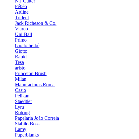
NT Cutter
Pébéo
Artline
Trident
Jack Richeson & Co.
Viarco
Uni-Ball
Primo
Giotto be-bè
Giotto
Rapid
Tesa
aristo
Princeton Brush
Milan
Manufacturas Roma
Casio
Pelikan
Staedtler
Lyra
Rotring
Papelaria João Correia
Stabilo Boss
Lamy
Paperblanks