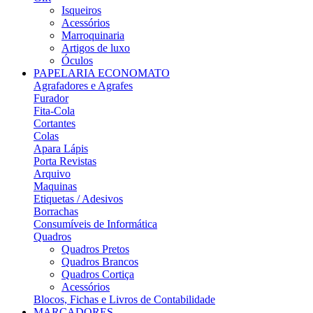
Isqueiros
Acessórios
Marroquinaria
Artigos de luxo
Óculos
PAPELARIA ECONOMATO
Agrafadores e Agrafes
Furador
Fita-Cola
Cortantes
Colas
Apara Lápis
Porta Revistas
Arquivo
Maquinas
Etiquetas / Adesivos
Borrachas
Consumíveis de Informática
Quadros
Quadros Pretos
Quadros Brancos
Quadros Cortiça
Acessórios
Blocos, Fichas e Livros de Contabilidade
MARCADORES