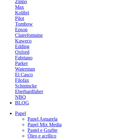
Zippo
Max
Kolibri
Pilot
Tombow
Epson
Clairefontaine
Kaweco
Edding
Oxford
Fabriano
Parker
Waterman
El Casco
Filofax
Schmincke
Eberhardfaber
NBQ
BLOG
Papel
Papel Aguarela
Papel Mix Media
Pastel e Grafite
Óleo e acrílico