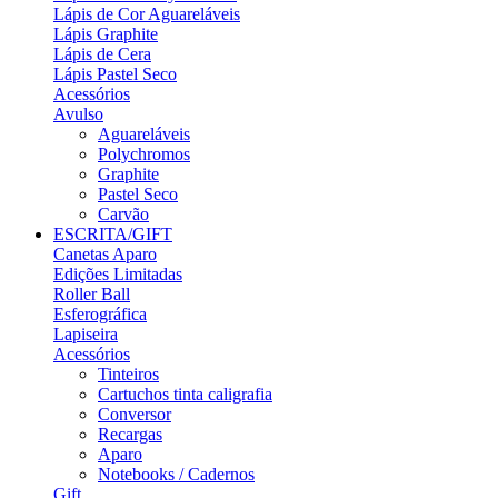
Lápis de Cor Aguareláveis
Lápis Graphite
Lápis de Cera
Lápis Pastel Seco
Acessórios
Avulso
Aguareláveis
Polychromos
Graphite
Pastel Seco
Carvão
ESCRITA/GIFT
Canetas Aparo
Edições Limitadas
Roller Ball
Esferográfica
Lapiseira
Acessórios
Tinteiros
Cartuchos tinta caligrafia
Conversor
Recargas
Aparo
Notebooks / Cadernos
Gift