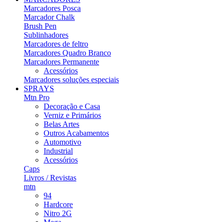
Marcadores Posca
Marcador Chalk
Brush Pen
Sublinhadores
Marcadores de feltro
Marcadores Quadro Branco
Marcadores Permanente
Acessórios
Marcadores soluções especiais
SPRAYS
Mtn Pro
Decoração e Casa
Verniz e Primários
Belas Artes
Outros Acabamentos
Automotivo
Industrial
Acessórios
Caps
Livros / Revistas
mtn
94
Hardcore
Nitro 2G