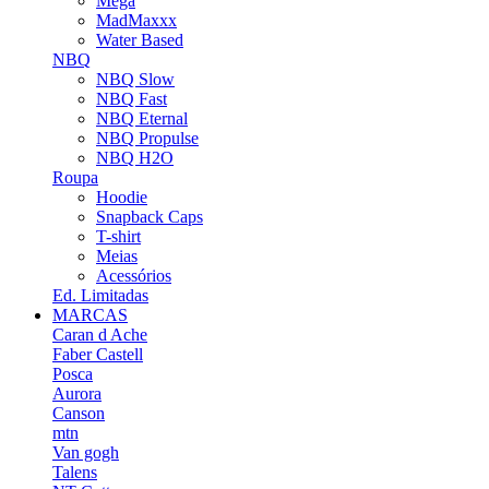
Mega
MadMaxxx
Water Based
NBQ
NBQ Slow
NBQ Fast
NBQ Eternal
NBQ Propulse
NBQ H2O
Roupa
Hoodie
Snapback Caps
T-shirt
Meias
Acessórios
Ed. Limitadas
MARCAS
Caran d Ache
Faber Castell
Posca
Aurora
Canson
mtn
Van gogh
Talens