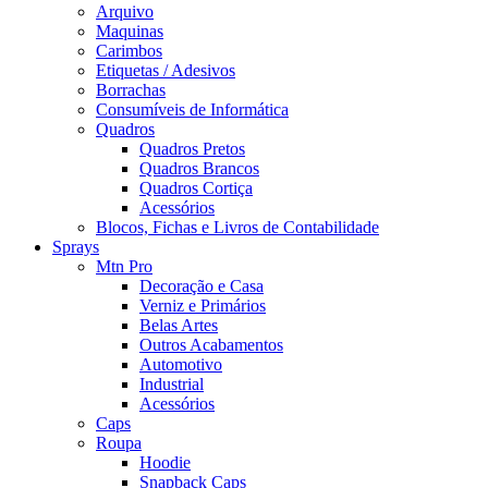
Arquivo
Maquinas
Carimbos
Etiquetas / Adesivos
Borrachas
Consumíveis de Informática
Quadros
Quadros Pretos
Quadros Brancos
Quadros Cortiça
Acessórios
Blocos, Fichas e Livros de Contabilidade
Sprays
Mtn Pro
Decoração e Casa
Verniz e Primários
Belas Artes
Outros Acabamentos
Automotivo
Industrial
Acessórios
Caps
Roupa
Hoodie
Snapback Caps