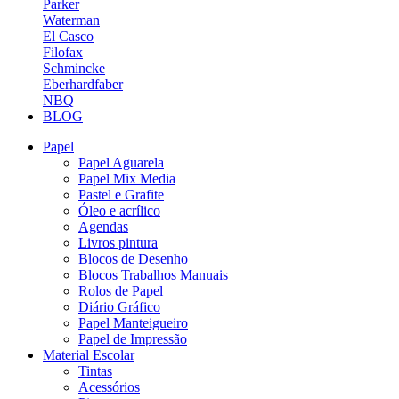
Parker
Waterman
El Casco
Filofax
Schmincke
Eberhardfaber
NBQ
BLOG
Papel
Papel Aguarela
Papel Mix Media
Pastel e Grafite
Óleo e acrílico
Agendas
Livros pintura
Blocos de Desenho
Blocos Trabalhos Manuais
Rolos de Papel
Diário Gráfico
Papel Manteigueiro
Papel de Impressão
Material Escolar
Tintas
Acessórios