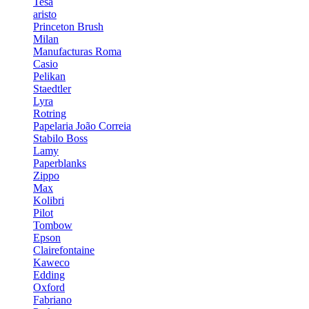
Tesa
aristo
Princeton Brush
Milan
Manufacturas Roma
Casio
Pelikan
Staedtler
Lyra
Rotring
Papelaria João Correia
Stabilo Boss
Lamy
Paperblanks
Zippo
Max
Kolibri
Pilot
Tombow
Epson
Clairefontaine
Kaweco
Edding
Oxford
Fabriano