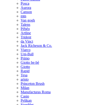
Posca
Aurora
Canson
mtn
Van gogh
Talens
Pébéo
Artline
Trident
da Vinci
Jack Richeson & Co.
Viarco
Uni-Ball
Primo
Giotto be-bè
Giotto
Rapid
Tesa
aristo
Princeton Brush
Milan
Manufacturas Roma
Casio
Pelikan
Staedtler