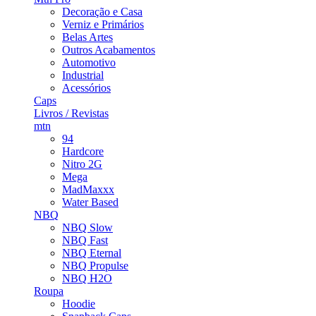
Decoração e Casa
Verniz e Primários
Belas Artes
Outros Acabamentos
Automotivo
Industrial
Acessórios
Caps
Livros / Revistas
mtn
94
Hardcore
Nitro 2G
Mega
MadMaxxx
Water Based
NBQ
NBQ Slow
NBQ Fast
NBQ Eternal
NBQ Propulse
NBQ H2O
Roupa
Hoodie