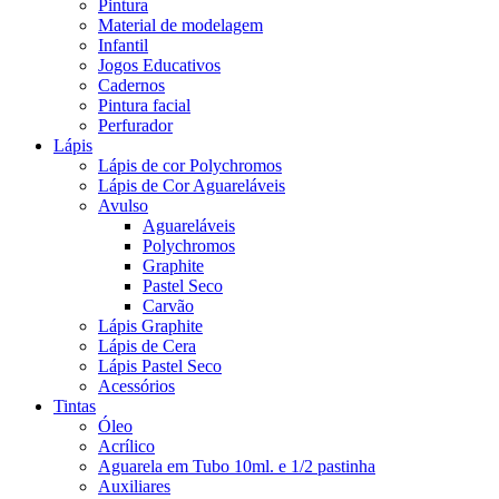
Pintura
Material de modelagem
Infantil
Jogos Educativos
Cadernos
Pintura facial
Perfurador
Lápis
Lápis de cor Polychromos
Lápis de Cor Aguareláveis
Avulso
Aguareláveis
Polychromos
Graphite
Pastel Seco
Carvão
Lápis Graphite
Lápis de Cera
Lápis Pastel Seco
Acessórios
Tintas
Óleo
Acrílico
Aguarela em Tubo 10ml. e 1/2 pastinha
Auxiliares