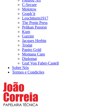
Figured´Art
C-Secure
Molotow
Graph´it
Leuchtturm1917
The Pepin Press
Pelikan Passion
Kum
Garzini
Jacques Herbin
Trodat
Papiro Gold
Montana Cans
Diplomat
Graf Von Faber-Castell
Sobre Nós
Termos e Condições