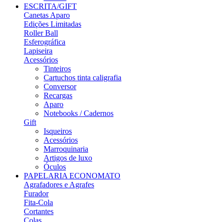
ESCRITA/GIFT
Canetas Aparo
Edições Limitadas
Roller Ball
Esferográfica
Lapiseira
Acessórios
Tinteiros
Cartuchos tinta caligrafia
Conversor
Recargas
Aparo
Notebooks / Cadernos
Gift
Isqueiros
Acessórios
Marroquinaria
Artigos de luxo
Óculos
PAPELARIA ECONOMATO
Agrafadores e Agrafes
Furador
Fita-Cola
Cortantes
Colas