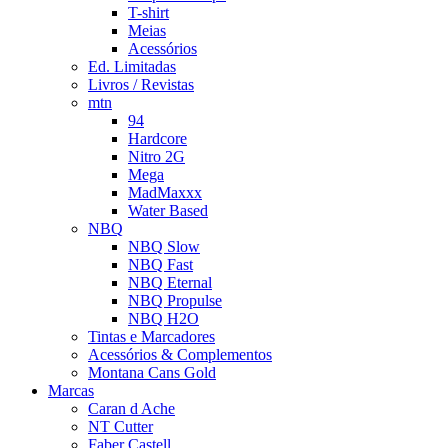
T-shirt
Meias
Acessórios
Ed. Limitadas
Livros / Revistas
mtn
94
Hardcore
Nitro 2G
Mega
MadMaxxx
Water Based
NBQ
NBQ Slow
NBQ Fast
NBQ Eternal
NBQ Propulse
NBQ H2O
Tintas e Marcadores
Acessórios & Complementos
Montana Cans Gold
Marcas
Caran d Ache
NT Cutter
Faber Castell