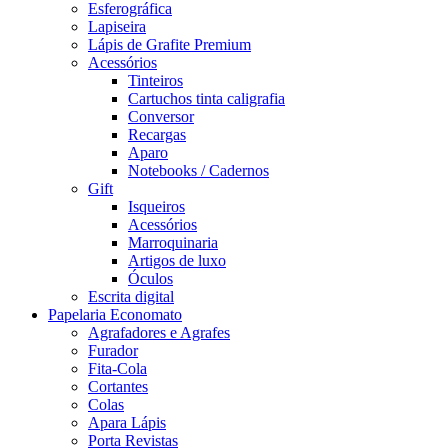
Esferográfica
Lapiseira
Lápis de Grafite Premium
Acessórios
Tinteiros
Cartuchos tinta caligrafia
Conversor
Recargas
Aparo
Notebooks / Cadernos
Gift
Isqueiros
Acessórios
Marroquinaria
Artigos de luxo
Óculos
Escrita digital
Papelaria Economato
Agrafadores e Agrafes
Furador
Fita-Cola
Cortantes
Colas
Apara Lápis
Porta Revistas