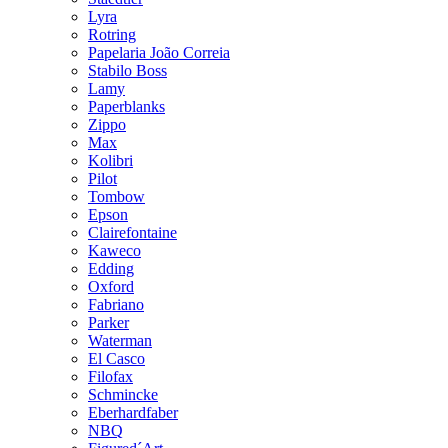
Lyra
Rotring
Papelaria João Correia
Stabilo Boss
Lamy
Paperblanks
Zippo
Max
Kolibri
Pilot
Tombow
Epson
Clairefontaine
Kaweco
Edding
Oxford
Fabriano
Parker
Waterman
El Casco
Filofax
Schmincke
Eberhardfaber
NBQ