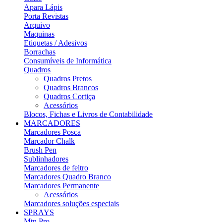
Apara Lápis
Porta Revistas
Arquivo
Maquinas
Etiquetas / Adesivos
Borrachas
Consumíveis de Informática
Quadros
Quadros Pretos
Quadros Brancos
Quadros Cortiça
Acessórios
Blocos, Fichas e Livros de Contabilidade
MARCADORES
Marcadores Posca
Marcador Chalk
Brush Pen
Sublinhadores
Marcadores de feltro
Marcadores Quadro Branco
Marcadores Permanente
Acessórios
Marcadores soluções especiais
SPRAYS
Mtn Pro