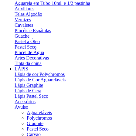
Aguarela em Tubo 10ml. e 1/2 pastinha
Auxiliares
Telas Algodão
Vernizes
Cavaletes
Pincéis e Espátulas
Guache
Pastel a Óleo
Pastel Seco
Pincel de Água
Artes Decorativas
Tinta da china
LÁPIS
Lápis de cor Polychromos
Lápis de Cor Aguareláveis
Lápis Graphite
Lápis de Cera
Lápis Pastel Seco
Acessórios
Avulso
Aguareláveis
Polychromos
Graphite
Pastel Seco
Carvão