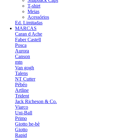
Snapback Caps
T-shirt
Meias
Acessórios
Ed. Limitadas
MARCAS
Caran d Ache
Faber Castell
Posca
Aurora
Canson
mtn
Van gogh
Talens
NT Cutter
Pébéo
Artline
Trident
Jack Richeson & Co.
Viarco
Uni-Ball
Primo
Giotto be-bè
Giotto
Rapid