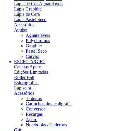
Lápis de Cor Aguareláveis
Lápis Graphite
Lápis de Cera
Lápis Pastel Seco
Acessórios
Avulso
Aguareláveis
Polychromos
Graphite
Pastel Seco
Carvão
ESCRITA/GIFT
Canetas Aparo
Edições Limitadas
Roller Ball
Esferográfica
Lapiseira
Acessórios
Tinteiros
Cartuchos tinta caligrafia
Conversor
Recargas
Aparo
Notebooks / Cadernos
Gift