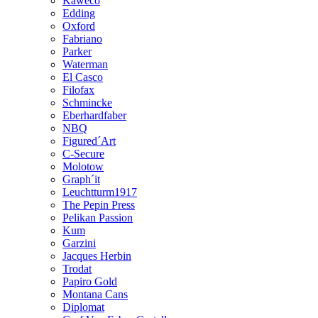
Kaweco
Edding
Oxford
Fabriano
Parker
Waterman
El Casco
Filofax
Schmincke
Eberhardfaber
NBQ
Figured´Art
C-Secure
Molotow
Graph´it
Leuchtturm1917
The Pepin Press
Pelikan Passion
Kum
Garzini
Jacques Herbin
Trodat
Papiro Gold
Montana Cans
Diplomat