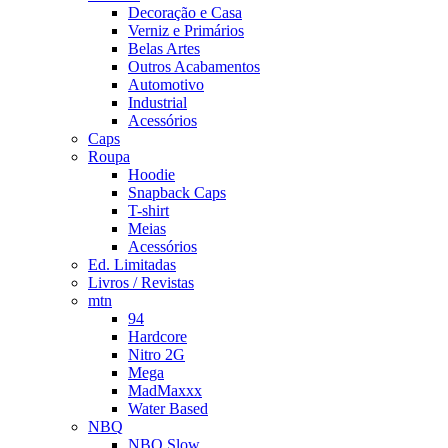
Decoração e Casa
Verniz e Primários
Belas Artes
Outros Acabamentos
Automotivo
Industrial
Acessórios
Caps
Roupa
Hoodie
Snapback Caps
T-shirt
Meias
Acessórios
Ed. Limitadas
Livros / Revistas
mtn
94
Hardcore
Nitro 2G
Mega
MadMaxxx
Water Based
NBQ
NBQ Slow