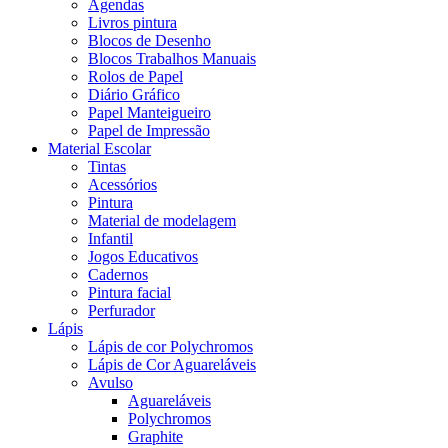
Agendas
Livros pintura
Blocos de Desenho
Blocos Trabalhos Manuais
Rolos de Papel
Diário Gráfico
Papel Manteigueiro
Papel de Impressão
Material Escolar
Tintas
Acessórios
Pintura
Material de modelagem
Infantil
Jogos Educativos
Cadernos
Pintura facial
Perfurador
Lápis
Lápis de cor Polychromos
Lápis de Cor Aguareláveis
Avulso
Aguareláveis
Polychromos
Graphite