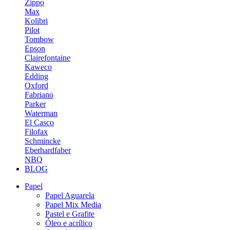
Zippo
Max
Kolibri
Pilot
Tombow
Epson
Clairefontaine
Kaweco
Edding
Oxford
Fabriano
Parker
Waterman
El Casco
Filofax
Schmincke
Eberhardfaber
NBQ
BLOG
Papel
Papel Aguarela
Papel Mix Media
Pastel e Grafite
Óleo e acrílico