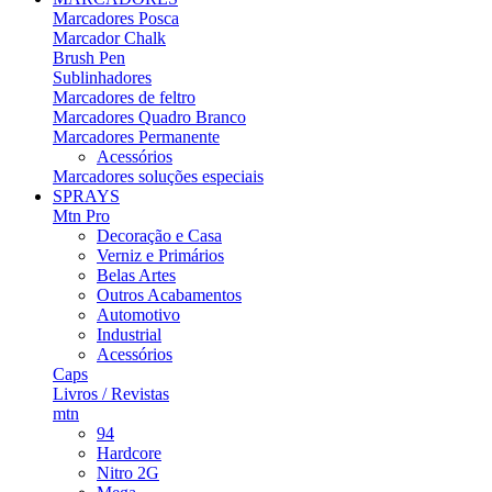
Marcadores Posca
Marcador Chalk
Brush Pen
Sublinhadores
Marcadores de feltro
Marcadores Quadro Branco
Marcadores Permanente
Acessórios
Marcadores soluções especiais
SPRAYS
Mtn Pro
Decoração e Casa
Verniz e Primários
Belas Artes
Outros Acabamentos
Automotivo
Industrial
Acessórios
Caps
Livros / Revistas
mtn
94
Hardcore
Nitro 2G