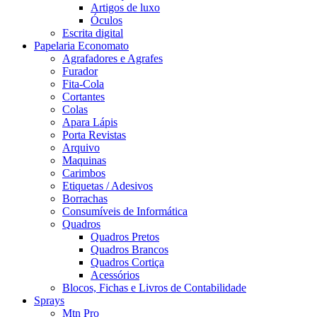
Artigos de luxo
Óculos
Escrita digital
Papelaria Economato
Agrafadores e Agrafes
Furador
Fita-Cola
Cortantes
Colas
Apara Lápis
Porta Revistas
Arquivo
Maquinas
Carimbos
Etiquetas / Adesivos
Borrachas
Consumíveis de Informática
Quadros
Quadros Pretos
Quadros Brancos
Quadros Cortiça
Acessórios
Blocos, Fichas e Livros de Contabilidade
Sprays
Mtn Pro