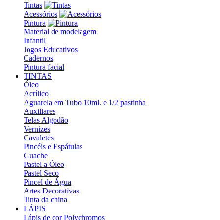
Tintas
Acessórios
Pintura
Material de modelagem
Infantil
Jogos Educativos
Cadernos
Pintura facial
TINTAS
Óleo
Acrílico
Aguarela em Tubo 10ml. e 1/2 pastinha
Auxiliares
Telas Algodão
Vernizes
Cavaletes
Pincéis e Espátulas
Guache
Pastel a Óleo
Pastel Seco
Pincel de Água
Artes Decorativas
Tinta da china
LÁPIS
Lápis de cor Polychromos