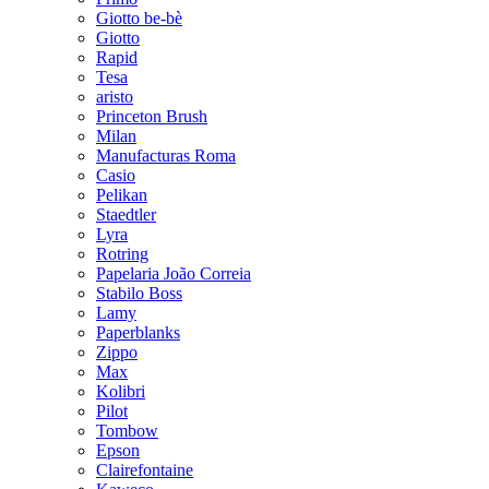
Giotto be-bè
Giotto
Rapid
Tesa
aristo
Princeton Brush
Milan
Manufacturas Roma
Casio
Pelikan
Staedtler
Lyra
Rotring
Papelaria João Correia
Stabilo Boss
Lamy
Paperblanks
Zippo
Max
Kolibri
Pilot
Tombow
Epson
Clairefontaine