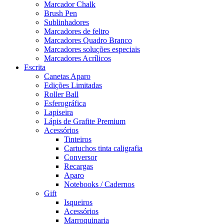
Marcador Chalk
Brush Pen
Sublinhadores
Marcadores de feltro
Marcadores Quadro Branco
Marcadores soluções especiais
Marcadores Acrílicos
Escrita
Canetas Aparo
Edições Limitadas
Roller Ball
Esferográfica
Lapiseira
Lápis de Grafite Premium
Acessórios
Tinteiros
Cartuchos tinta caligrafia
Conversor
Recargas
Aparo
Notebooks / Cadernos
Gift
Isqueiros
Acessórios
Marroquinaria