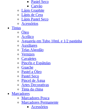
Pastel Seco
Carvão
Lápis Graphite
Lápis de Cera
Lápis Pastel Seco
Acessórios
Tintas
Óleo
Acrílico
Aguarela em Tubo 10ml. e 1/2 pastinha
Auxiliares
Telas Algodão
Vernizes
Cavaletes
Pincéis e Espátulas
Guache
Pastel a Óleo
Pastel Seco
Pincel de Água
Artes Decorativas
Tinta da china
Marcadores
Marcadores Posca
Marcadores Permanente
Acessórios