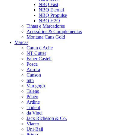
NBQ Fast
NBQ Eternal
NBQ Propulse
NBQ H2O
Tintas e Marcadores
Acessórios & Complementos
Montana Cans Gold
Marcas
Caran d Ache
NT Cutter
Faber Castell
Posca
Aurora
Canson
mtn
Van gogh
Talens
Pébéo
Artline
Trident
da Vinci
Jack Richeson & Co.
Viarco
Uni-Ball
Primo