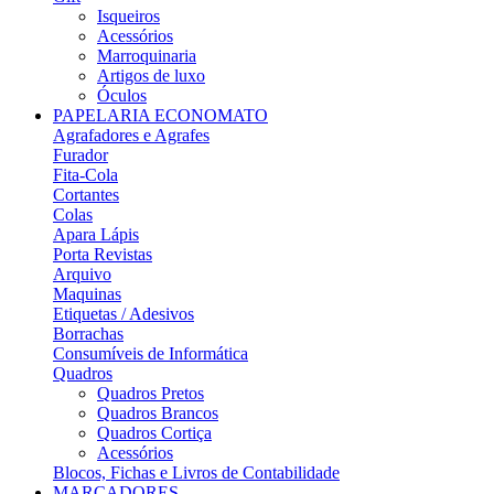
Isqueiros
Acessórios
Marroquinaria
Artigos de luxo
Óculos
PAPELARIA ECONOMATO
Agrafadores e Agrafes
Furador
Fita-Cola
Cortantes
Colas
Apara Lápis
Porta Revistas
Arquivo
Maquinas
Etiquetas / Adesivos
Borrachas
Consumíveis de Informática
Quadros
Quadros Pretos
Quadros Brancos
Quadros Cortiça
Acessórios
Blocos, Fichas e Livros de Contabilidade
MARCADORES