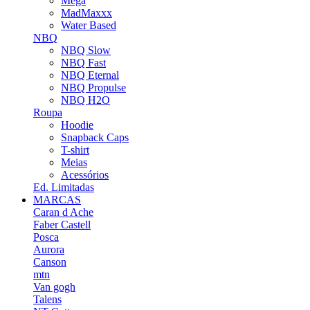
Mega
MadMaxxx
Water Based
NBQ
NBQ Slow
NBQ Fast
NBQ Eternal
NBQ Propulse
NBQ H2O
Roupa
Hoodie
Snapback Caps
T-shirt
Meias
Acessórios
Ed. Limitadas
MARCAS
Caran d Ache
Faber Castell
Posca
Aurora
Canson
mtn
Van gogh
Talens