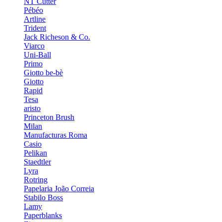
NT Cutter
Pébéo
Artline
Trident
Jack Richeson & Co.
Viarco
Uni-Ball
Primo
Giotto be-bè
Giotto
Rapid
Tesa
aristo
Princeton Brush
Milan
Manufacturas Roma
Casio
Pelikan
Staedtler
Lyra
Rotring
Papelaria João Correia
Stabilo Boss
Lamy
Paperblanks