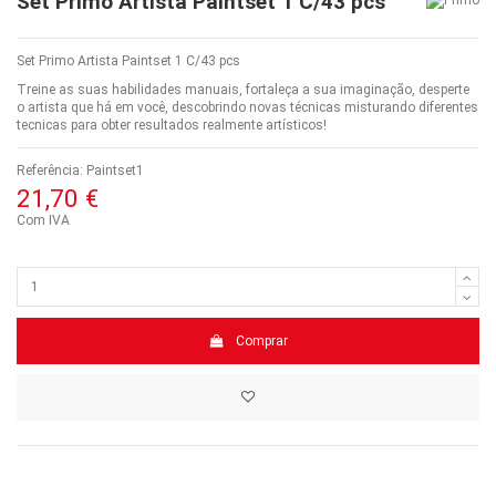
Set Primo Artista Paintset 1 C/43 pcs
Set Primo Artista Paintset 1 C/43 pcs
Treine as suas habilidades manuais, fortaleça a sua imaginação, desperte
o artista que há em você, descobrindo novas técnicas misturando diferentes
tecnicas para obter resultados realmente artísticos!
Referência:
Paintset1
21,70 €
Com IVA
Comprar