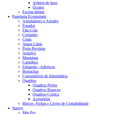
Artigos de luxo
Óculos
Escrita digital
Papelaria Economato
Agrafadores e Agrafes
Furador
Fita-Cola
Cortantes
Colas
Apara Lápis
Porta Revistas
Arquivo
Maquinas
Carimbos
Etiquetas / Adesivos
Borrachas
Consumíveis de Informática
Quadros
Quadros Pretos
Quadros Brancos
Quadros Cortiça
Acessórios
Blocos, Fichas e Livros de Contabilidade
Sprays
Mtn Pro