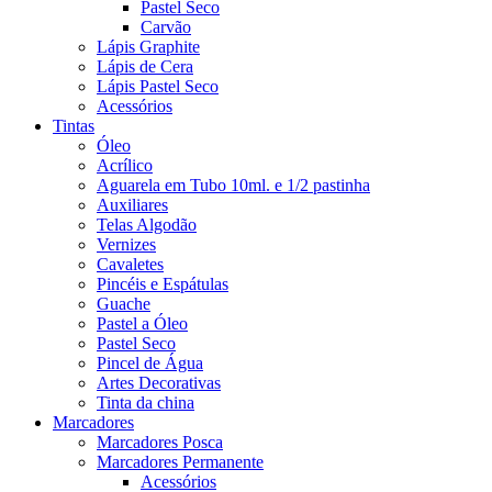
Pastel Seco
Carvão
Lápis Graphite
Lápis de Cera
Lápis Pastel Seco
Acessórios
Tintas
Óleo
Acrílico
Aguarela em Tubo 10ml. e 1/2 pastinha
Auxiliares
Telas Algodão
Vernizes
Cavaletes
Pincéis e Espátulas
Guache
Pastel a Óleo
Pastel Seco
Pincel de Água
Artes Decorativas
Tinta da china
Marcadores
Marcadores Posca
Marcadores Permanente
Acessórios