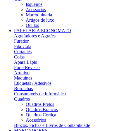
Isqueiros
Acessórios
Marroquinaria
Artigos de luxo
Óculos
PAPELARIA ECONOMATO
Agrafadores e Agrafes
Furador
Fita-Cola
Cortantes
Colas
Apara Lápis
Porta Revistas
Arquivo
Maquinas
Etiquetas / Adesivos
Borrachas
Consumíveis de Informática
Quadros
Quadros Pretos
Quadros Brancos
Quadros Cortiça
Acessórios
Blocos, Fichas e Livros de Contabilidade
MARCADORES