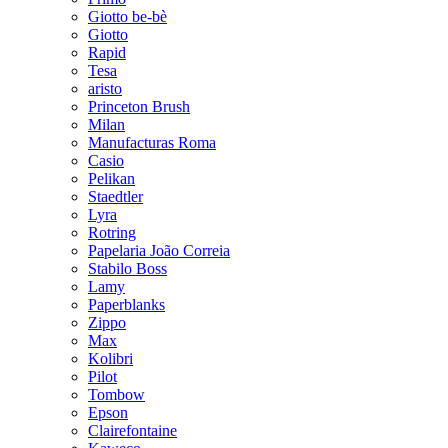
Giotto be-bè
Giotto
Rapid
Tesa
aristo
Princeton Brush
Milan
Manufacturas Roma
Casio
Pelikan
Staedtler
Lyra
Rotring
Papelaria João Correia
Stabilo Boss
Lamy
Paperblanks
Zippo
Max
Kolibri
Pilot
Tombow
Epson
Clairefontaine