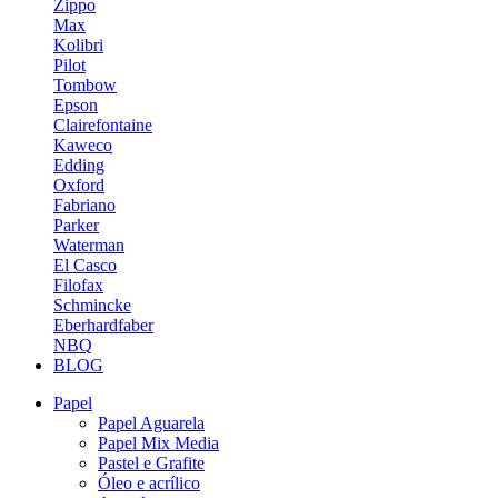
Zippo
Max
Kolibri
Pilot
Tombow
Epson
Clairefontaine
Kaweco
Edding
Oxford
Fabriano
Parker
Waterman
El Casco
Filofax
Schmincke
Eberhardfaber
NBQ
BLOG
Papel
Papel Aguarela
Papel Mix Media
Pastel e Grafite
Óleo e acrílico