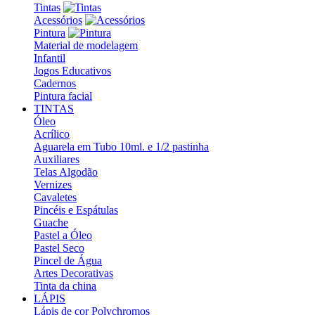
Tintas
Acessórios
Pintura
Material de modelagem
Infantil
Jogos Educativos
Cadernos
Pintura facial
TINTAS
Óleo
Acrílico
Aguarela em Tubo 10ml. e 1/2 pastinha
Auxiliares
Telas Algodão
Vernizes
Cavaletes
Pincéis e Espátulas
Guache
Pastel a Óleo
Pastel Seco
Pincel de Água
Artes Decorativas
Tinta da china
LÁPIS
Lápis de cor Polychromos