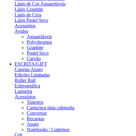
Lápis de Cor Aguareláveis
Lápis Graphite
Lápis de Cera
Lápis Pastel Seco
Acessórios
Avulso
Aguareláveis
Polychromos
Graphite
Pastel Seco
Carvão
ESCRITA/GIFT
Canetas Aparo
Edições Limitadas
Roller Ball
Esferográfica
Lapiseira
Acessórios
Tinteiros
Cartuchos tinta caligrafia
Conversor
Recargas
Aparo
Notebooks / Cadernos
Gift