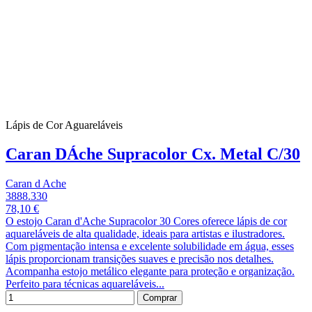
Lápis de Cor Aguareláveis
Caran DÁche Supracolor Cx. Metal C/30
Caran d Ache
3888.330
78,10 €
O estojo Caran d'Ache Supracolor 30 Cores oferece lápis de cor
aquareláveis de alta qualidade, ideais para artistas e ilustradores.
Com pigmentação intensa e excelente solubilidade em água, esses
lápis proporcionam transições suaves e precisão nos detalhes.
Acompanha estojo metálico elegante para proteção e organização.
Perfeito para técnicas aquareláveis...
Comprar