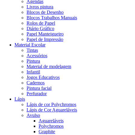
Agendas
Livros pintura
Blocos de Desenho
Blocos Trabalhos Manuais
Rolos de Papel
Diário Gráfico
Papel Manteigueiro
Papel de Impressão
Material Escolar
Tintas
Acessórios
Pintura
Material de modelagem
Infantil
Jogos Educativos
Cadernos
Pintura facial
Perfurador
Lápis
Lápis de cor Polychromos
Lápis de Cor Aguareláveis
Avulso
Aguareláveis
Polychromos
Graphite