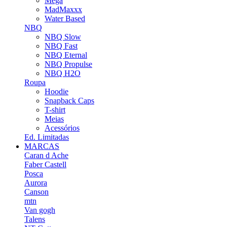
Mega
MadMaxxx
Water Based
NBQ
NBQ Slow
NBQ Fast
NBQ Eternal
NBQ Propulse
NBQ H2O
Roupa
Hoodie
Snapback Caps
T-shirt
Meias
Acessórios
Ed. Limitadas
MARCAS
Caran d Ache
Faber Castell
Posca
Aurora
Canson
mtn
Van gogh
Talens