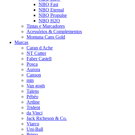
NBQ Fast
NBQ Eternal
NBQ Propulse
NBQ H2O
Tintas e Marcadores
Acessórios & Complementos
Montana Cans Gold
Marcas
Caran d Ache
NT Cutter
Faber Castell
Posca
Aurora
Canson
mtn
Van gogh
Talens
Pébéo
Artline
Trident
da Vinci
Jack Richeson & Co.
Viarco
Uni-Ball
Primo