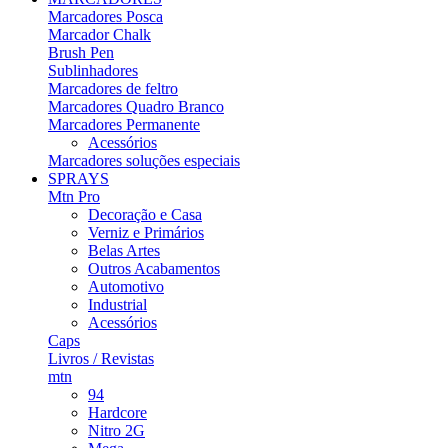
Marcadores Posca
Marcador Chalk
Brush Pen
Sublinhadores
Marcadores de feltro
Marcadores Quadro Branco
Marcadores Permanente
Acessórios
Marcadores soluções especiais
SPRAYS
Mtn Pro
Decoração e Casa
Verniz e Primários
Belas Artes
Outros Acabamentos
Automotivo
Industrial
Acessórios
Caps
Livros / Revistas
mtn
94
Hardcore
Nitro 2G