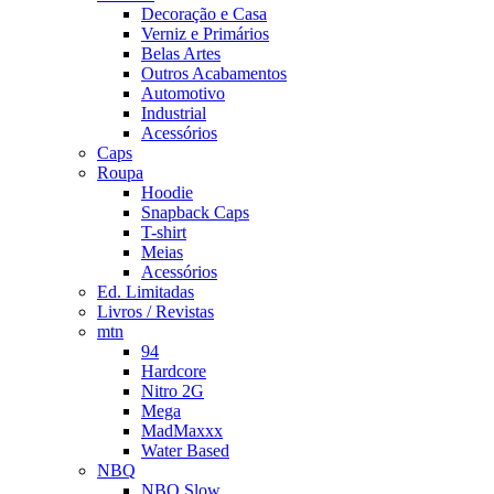
Decoração e Casa
Verniz e Primários
Belas Artes
Outros Acabamentos
Automotivo
Industrial
Acessórios
Caps
Roupa
Hoodie
Snapback Caps
T-shirt
Meias
Acessórios
Ed. Limitadas
Livros / Revistas
mtn
94
Hardcore
Nitro 2G
Mega
MadMaxxx
Water Based
NBQ
NBQ Slow