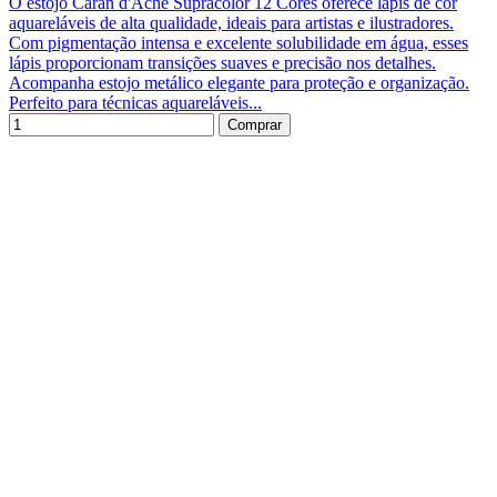
O estojo Caran d'Ache Supracolor 12 Cores oferece lápis de cor
aquareláveis de alta qualidade, ideais para artistas e ilustradores.
Com pigmentação intensa e excelente solubilidade em água, esses
lápis proporcionam transições suaves e precisão nos detalhes.
Acompanha estojo metálico elegante para proteção e organização.
Perfeito para técnicas aquareláveis...
Comprar