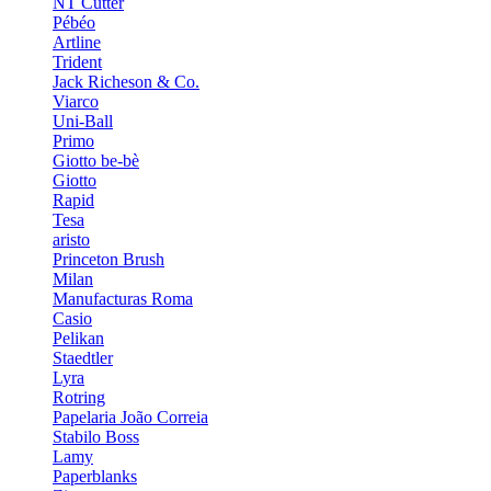
NT Cutter
Pébéo
Artline
Trident
Jack Richeson & Co.
Viarco
Uni-Ball
Primo
Giotto be-bè
Giotto
Rapid
Tesa
aristo
Princeton Brush
Milan
Manufacturas Roma
Casio
Pelikan
Staedtler
Lyra
Rotring
Papelaria João Correia
Stabilo Boss
Lamy
Paperblanks