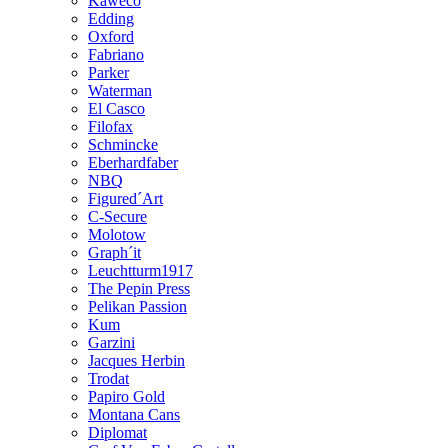
Kaweco
Edding
Oxford
Fabriano
Parker
Waterman
El Casco
Filofax
Schmincke
Eberhardfaber
NBQ
Figured´Art
C-Secure
Molotow
Graph´it
Leuchtturm1917
The Pepin Press
Pelikan Passion
Kum
Garzini
Jacques Herbin
Trodat
Papiro Gold
Montana Cans
Diplomat