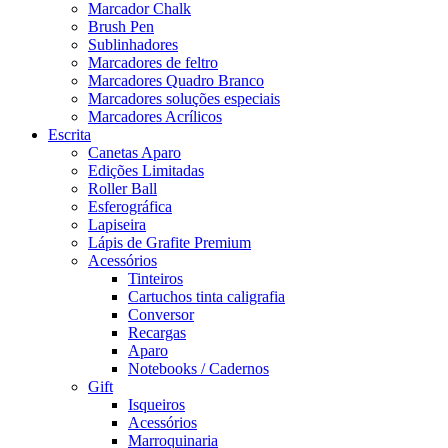
Marcador Chalk
Brush Pen
Sublinhadores
Marcadores de feltro
Marcadores Quadro Branco
Marcadores soluções especiais
Marcadores Acrílicos
Escrita
Canetas Aparo
Edições Limitadas
Roller Ball
Esferográfica
Lapiseira
Lápis de Grafite Premium
Acessórios
Tinteiros
Cartuchos tinta caligrafia
Conversor
Recargas
Aparo
Notebooks / Cadernos
Gift
Isqueiros
Acessórios
Marroquinaria