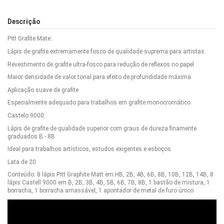
Descrição
Pitt Grafite Mate:
Lápis de grafite extremamente fosco de qualidade suprema para artistas
Revestimento de grafite ultra-fosco para redução de reflexos no papel
Maior densidade de valor tonal para efeito de profundidade máxima
Aplicação suave de grafite
Especialmente adequado para trabalhos em grafite monocromático
Castelo 9000:
Lápis de grafite de qualidade superior com graus de dureza finamente
graduados B - 8B
Ideal para trabalhos artísticos, estudos exigentes e esboços
Lata de 20
Conteúdo: 8 lápis Pitt Graphite Matt em HB, 2B, 4B, 6B, 8B, 10B, 12B, 14B, 8
lápis Castell 9000 em B, 2B, 3B, 4B, 5B, 6B, 7B, 8B, 1 bastão de mistura, 1
borracha, 1 borracha amassável, 1 apontador de metal de furo único