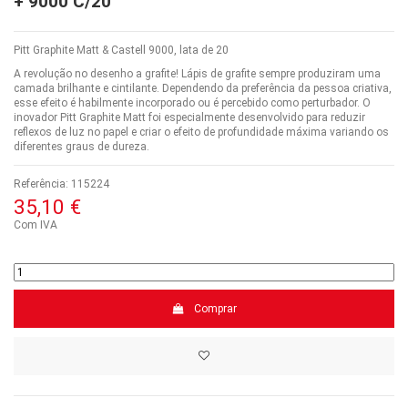
+ 9000 C/20
Pitt Graphite Matt & Castell 9000, lata de 20
A revolução no desenho a grafite! Lápis de grafite sempre produziram uma
camada brilhante e cintilante. Dependendo da preferência da pessoa criativa,
esse efeito é habilmente incorporado ou é percebido como perturbador. O
inovador Pitt Graphite Matt foi especialmente desenvolvido para reduzir
reflexos de luz no papel e criar o efeito de profundidade máxima variando os
diferentes graus de dureza.
Referência:
115224
35,10 €
Com IVA
Comprar