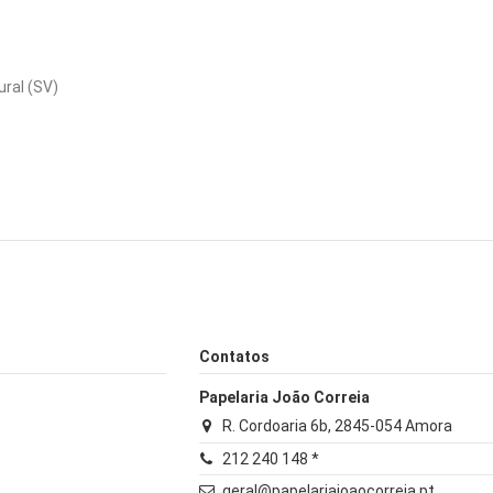
ural (SV)
Contatos
Papelaria João Correia
R. Cordoaria 6b, 2845-054 Amora
212 240 148 *
geral@papelariajoaocorreia.pt