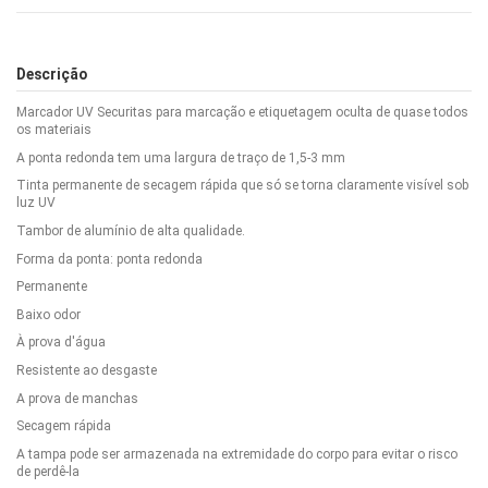
Descrição
Marcador UV Securitas para marcação e etiquetagem oculta de quase todos
os materiais
A ponta redonda tem uma largura de traço de 1,5-3 mm
Tinta permanente de secagem rápida que só se torna claramente visível sob
luz UV
Tambor de alumínio de alta qualidade.
Forma da ponta: ponta redonda
Permanente
Baixo odor
À prova d'água
Resistente ao desgaste
A prova de manchas
Secagem rápida
A tampa pode ser armazenada na extremidade do corpo para evitar o risco
de perdê-la