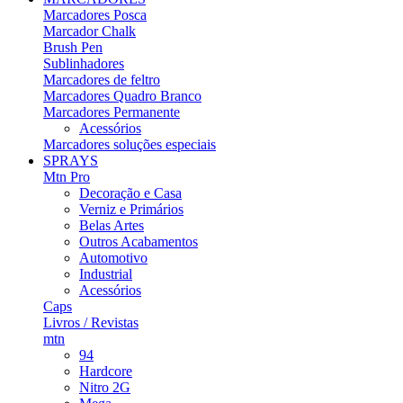
Marcadores Posca
Marcador Chalk
Brush Pen
Sublinhadores
Marcadores de feltro
Marcadores Quadro Branco
Marcadores Permanente
Acessórios
Marcadores soluções especiais
SPRAYS
Mtn Pro
Decoração e Casa
Verniz e Primários
Belas Artes
Outros Acabamentos
Automotivo
Industrial
Acessórios
Caps
Livros / Revistas
mtn
94
Hardcore
Nitro 2G