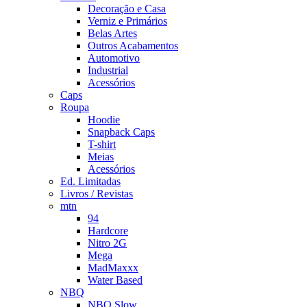
Decoração e Casa
Verniz e Primários
Belas Artes
Outros Acabamentos
Automotivo
Industrial
Acessórios
Caps
Roupa
Hoodie
Snapback Caps
T-shirt
Meias
Acessórios
Ed. Limitadas
Livros / Revistas
mtn
94
Hardcore
Nitro 2G
Mega
MadMaxxx
Water Based
NBQ
NBQ Slow