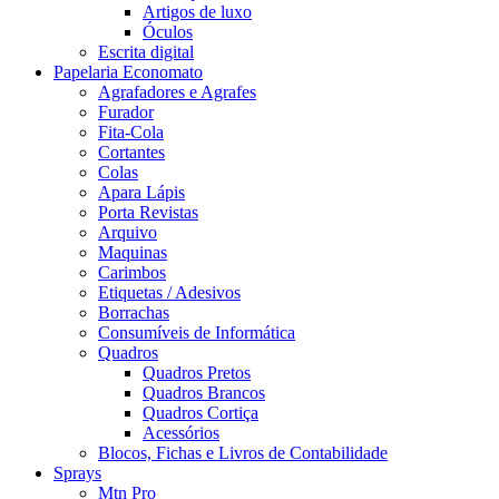
Artigos de luxo
Óculos
Escrita digital
Papelaria Economato
Agrafadores e Agrafes
Furador
Fita-Cola
Cortantes
Colas
Apara Lápis
Porta Revistas
Arquivo
Maquinas
Carimbos
Etiquetas / Adesivos
Borrachas
Consumíveis de Informática
Quadros
Quadros Pretos
Quadros Brancos
Quadros Cortiça
Acessórios
Blocos, Fichas e Livros de Contabilidade
Sprays
Mtn Pro