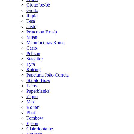
Giotto be-bè
Giotto
Rapid
Tesa
aristo
Princeton Brush
Milan
Manufacturas Roma
Casio
Pelikan
Staedtler
Lyra
Rotring
Papelaria João Correia
Stabilo Boss
Lamy
Paperblanks
Zippo
Max
Kolibri
Pilot
Tombow
Epson
Clairefontaine