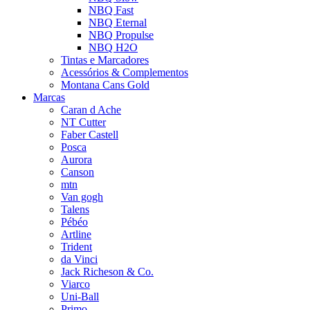
NBQ Fast
NBQ Eternal
NBQ Propulse
NBQ H2O
Tintas e Marcadores
Acessórios & Complementos
Montana Cans Gold
Marcas
Caran d Ache
NT Cutter
Faber Castell
Posca
Aurora
Canson
mtn
Van gogh
Talens
Pébéo
Artline
Trident
da Vinci
Jack Richeson & Co.
Viarco
Uni-Ball
Primo