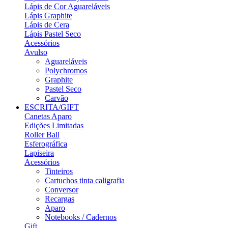
Lápis de Cor Aguareláveis
Lápis Graphite
Lápis de Cera
Lápis Pastel Seco
Acessórios
Avulso
Aguareláveis
Polychromos
Graphite
Pastel Seco
Carvão
ESCRITA/GIFT
Canetas Aparo
Edições Limitadas
Roller Ball
Esferográfica
Lapiseira
Acessórios
Tinteiros
Cartuchos tinta caligrafia
Conversor
Recargas
Aparo
Notebooks / Cadernos
Gift