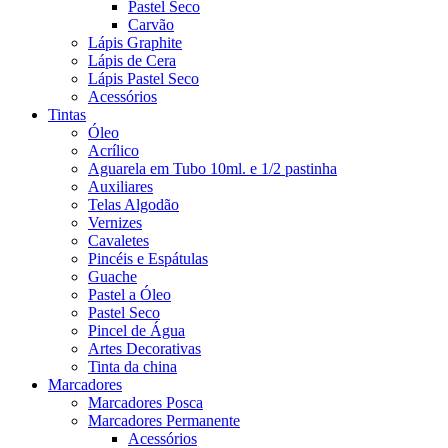
Pastel Seco
Carvão
Lápis Graphite
Lápis de Cera
Lápis Pastel Seco
Acessórios
Tintas
Óleo
Acrílico
Aguarela em Tubo 10ml. e 1/2 pastinha
Auxiliares
Telas Algodão
Vernizes
Cavaletes
Pincéis e Espátulas
Guache
Pastel a Óleo
Pastel Seco
Pincel de Água
Artes Decorativas
Tinta da china
Marcadores
Marcadores Posca
Marcadores Permanente
Acessórios