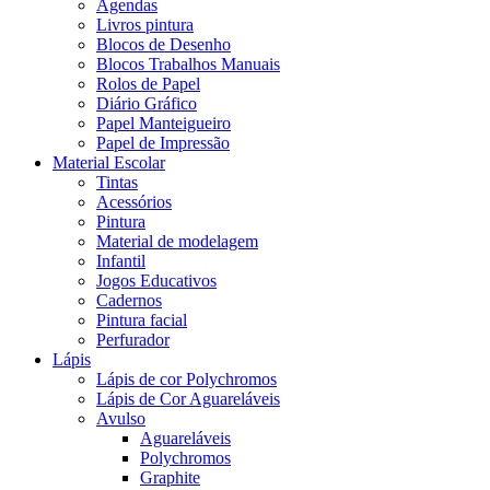
Agendas
Livros pintura
Blocos de Desenho
Blocos Trabalhos Manuais
Rolos de Papel
Diário Gráfico
Papel Manteigueiro
Papel de Impressão
Material Escolar
Tintas
Acessórios
Pintura
Material de modelagem
Infantil
Jogos Educativos
Cadernos
Pintura facial
Perfurador
Lápis
Lápis de cor Polychromos
Lápis de Cor Aguareláveis
Avulso
Aguareláveis
Polychromos
Graphite