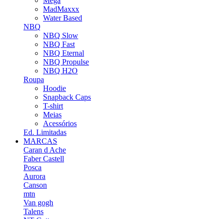
Mega
MadMaxxx
Water Based
NBQ
NBQ Slow
NBQ Fast
NBQ Eternal
NBQ Propulse
NBQ H2O
Roupa
Hoodie
Snapback Caps
T-shirt
Meias
Acessórios
Ed. Limitadas
MARCAS
Caran d Ache
Faber Castell
Posca
Aurora
Canson
mtn
Van gogh
Talens