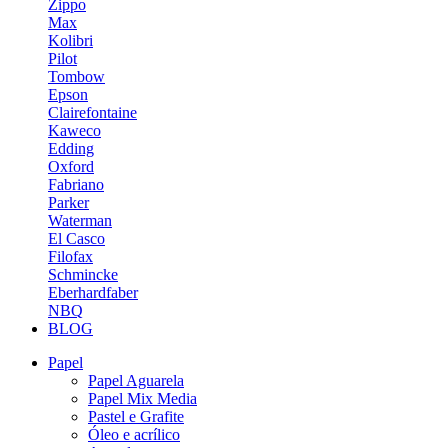
Zippo
Max
Kolibri
Pilot
Tombow
Epson
Clairefontaine
Kaweco
Edding
Oxford
Fabriano
Parker
Waterman
El Casco
Filofax
Schmincke
Eberhardfaber
NBQ
BLOG
Papel
Papel Aguarela
Papel Mix Media
Pastel e Grafite
Óleo e acrílico