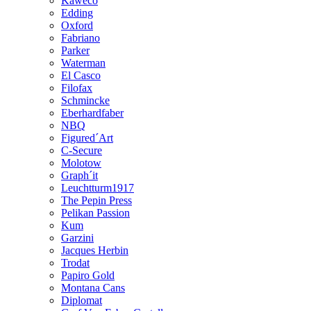
Kaweco
Edding
Oxford
Fabriano
Parker
Waterman
El Casco
Filofax
Schmincke
Eberhardfaber
NBQ
Figured´Art
C-Secure
Molotow
Graph´it
Leuchtturm1917
The Pepin Press
Pelikan Passion
Kum
Garzini
Jacques Herbin
Trodat
Papiro Gold
Montana Cans
Diplomat