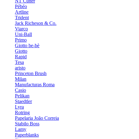
NT Cutter
Pébéo
Artline
Trident
Jack Richeson & Co.
Viarco
Uni-Ball
Primo
Giotto be-bè
Giotto
Rapid
Tesa
aristo
Princeton Brush
Milan
Manufacturas Roma
Casio
Pelikan
Staedtler
Lyra
Rotring
Papelaria João Correia
Stabilo Boss
Lamy
Paperblanks