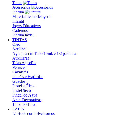
Tintas
Acessórios
Pintura
Material de modelagem
Infantil
Jogos Educativos
Cadernos
Pintura facial
TINTAS
Óleo
Acrílico
Aguarela em Tubo 10ml. e 1/2 pastinha
Auxiliares
Telas Algodão
Vernizes
Cavaletes
Pincéis e Espátulas
Guache
Pastel a Óleo
Pastel Seco
Pincel de Água
Artes Decorativas
Tinta da china
LÁPIS
Lápis de cor Polychromos