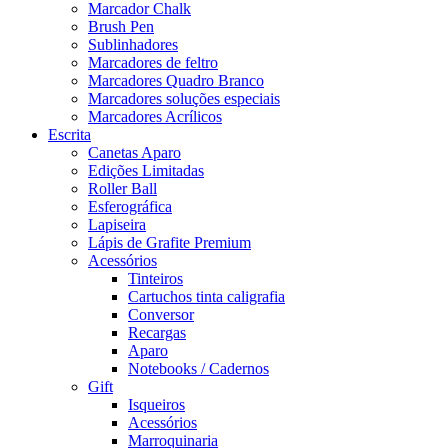
Marcador Chalk
Brush Pen
Sublinhadores
Marcadores de feltro
Marcadores Quadro Branco
Marcadores soluções especiais
Marcadores Acrílicos
Escrita
Canetas Aparo
Edições Limitadas
Roller Ball
Esferográfica
Lapiseira
Lápis de Grafite Premium
Acessórios
Tinteiros
Cartuchos tinta caligrafia
Conversor
Recargas
Aparo
Notebooks / Cadernos
Gift
Isqueiros
Acessórios
Marroquinaria