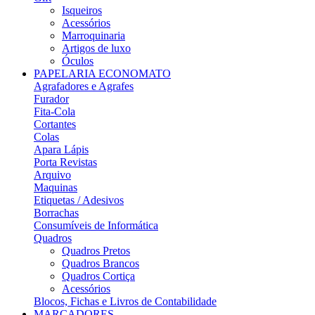
Isqueiros
Acessórios
Marroquinaria
Artigos de luxo
Óculos
PAPELARIA ECONOMATO
Agrafadores e Agrafes
Furador
Fita-Cola
Cortantes
Colas
Apara Lápis
Porta Revistas
Arquivo
Maquinas
Etiquetas / Adesivos
Borrachas
Consumíveis de Informática
Quadros
Quadros Pretos
Quadros Brancos
Quadros Cortiça
Acessórios
Blocos, Fichas e Livros de Contabilidade
MARCADORES