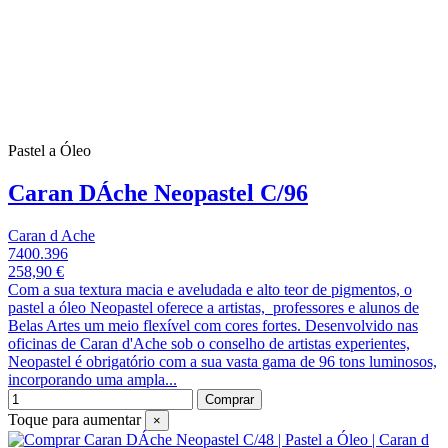
Pastel a Óleo
Caran DÁche Neopastel C/96
Caran d Ache
7400.396
258,90 €
Com a sua textura macia e aveludada e alto teor de pigmentos, o
pastel a óleo Neopastel oferece a artistas, professores e alunos de
Belas Artes um meio flexível com cores fortes. Desenvolvido nas
oficinas de Caran d'Ache sob o conselho de artistas experientes,
Neopastel é obrigatório com a sua vasta gama de 96 tons luminosos,
incorporando uma ampla...
Comprar
Toque para aumentar
×