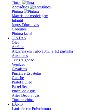
Tintas
Acessórios
Pintura
Material de modelagem
Infantil
Jogos Educativos
Cadernos
Pintura facial
TINTAS
Óleo
Acrílico
Aguarela em Tubo 10ml. e 1/2 pastinha
Auxiliares
Telas Algodão
Vernizes
Cavaletes
Pincéis e Espátulas
Guache
Pastel a Óleo
Pastel Seco
Pincel de Água
Artes Decorativas
Tinta da china
LÁPIS
Lápis de cor Polychromos