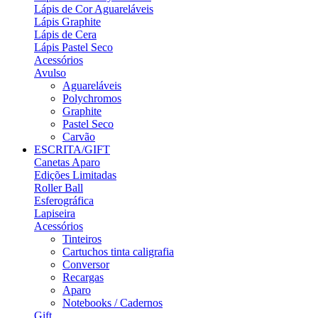
Lápis de Cor Aguareláveis
Lápis Graphite
Lápis de Cera
Lápis Pastel Seco
Acessórios
Avulso
Aguareláveis
Polychromos
Graphite
Pastel Seco
Carvão
ESCRITA/GIFT
Canetas Aparo
Edições Limitadas
Roller Ball
Esferográfica
Lapiseira
Acessórios
Tinteiros
Cartuchos tinta caligrafia
Conversor
Recargas
Aparo
Notebooks / Cadernos
Gift