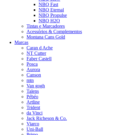
NBQ Fast
NBQ Eternal
NBQ Propulse
NBQ H2O
Tintas e Marcadores
Acessórios & Complementos
Montana Cans Gold
Marcas
Caran d Ache
NT Cutter
Faber Castell
Posca
Aurora
Canson
mtn
Van gogh
Talens
Pébéo
Artline
Trident
da Vinci
Jack Richeson & Co.
Viarco
Uni-Ball
Primo