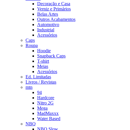
Decoração e Casa
Verniz e Primários
Belas Artes
Outros Acabamentos
Automotivo
Industrial
Acessórios
Caps
Roupa
Hoodie
Snapback Caps
T-shirt
Meias
Acessórios
Ed. Limitadas
Livros / Revistas
mtn
94
Hardcore
Nitro 2G
Mega
MadMaxxx
Water Based
NBQ
NBQ Slow