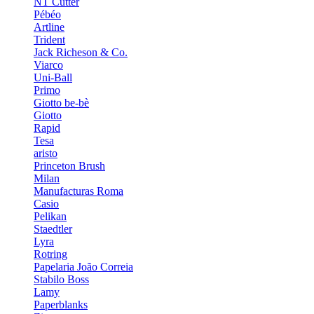
NT Cutter
Pébéo
Artline
Trident
Jack Richeson & Co.
Viarco
Uni-Ball
Primo
Giotto be-bè
Giotto
Rapid
Tesa
aristo
Princeton Brush
Milan
Manufacturas Roma
Casio
Pelikan
Staedtler
Lyra
Rotring
Papelaria João Correia
Stabilo Boss
Lamy
Paperblanks