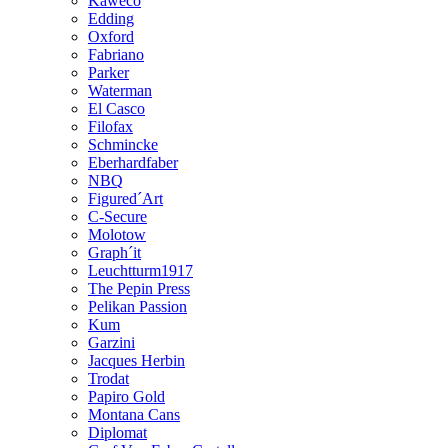
Kaweco
Edding
Oxford
Fabriano
Parker
Waterman
El Casco
Filofax
Schmincke
Eberhardfaber
NBQ
Figured´Art
C-Secure
Molotow
Graph´it
Leuchtturm1917
The Pepin Press
Pelikan Passion
Kum
Garzini
Jacques Herbin
Trodat
Papiro Gold
Montana Cans
Diplomat