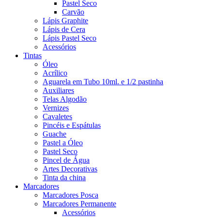
Pastel Seco
Carvão
Lápis Graphite
Lápis de Cera
Lápis Pastel Seco
Acessórios
Tintas
Óleo
Acrílico
Aguarela em Tubo 10ml. e 1/2 pastinha
Auxiliares
Telas Algodão
Vernizes
Cavaletes
Pincéis e Espátulas
Guache
Pastel a Óleo
Pastel Seco
Pincel de Água
Artes Decorativas
Tinta da china
Marcadores
Marcadores Posca
Marcadores Permanente
Acessórios