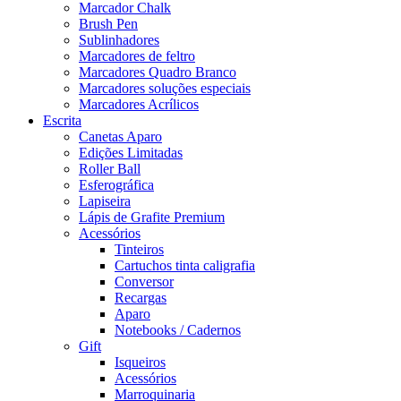
Marcador Chalk
Brush Pen
Sublinhadores
Marcadores de feltro
Marcadores Quadro Branco
Marcadores soluções especiais
Marcadores Acrílicos
Escrita
Canetas Aparo
Edições Limitadas
Roller Ball
Esferográfica
Lapiseira
Lápis de Grafite Premium
Acessórios
Tinteiros
Cartuchos tinta caligrafia
Conversor
Recargas
Aparo
Notebooks / Cadernos
Gift
Isqueiros
Acessórios
Marroquinaria