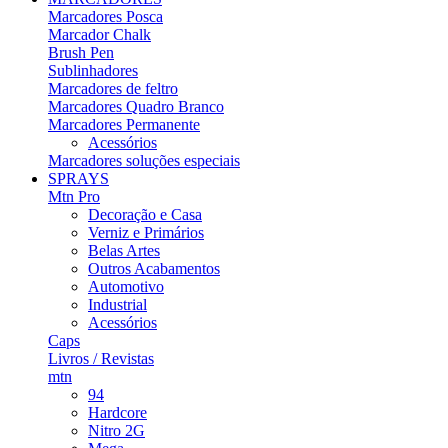
Marcadores Posca
Marcador Chalk
Brush Pen
Sublinhadores
Marcadores de feltro
Marcadores Quadro Branco
Marcadores Permanente
Acessórios
Marcadores soluções especiais
SPRAYS
Mtn Pro
Decoração e Casa
Verniz e Primários
Belas Artes
Outros Acabamentos
Automotivo
Industrial
Acessórios
Caps
Livros / Revistas
mtn
94
Hardcore
Nitro 2G