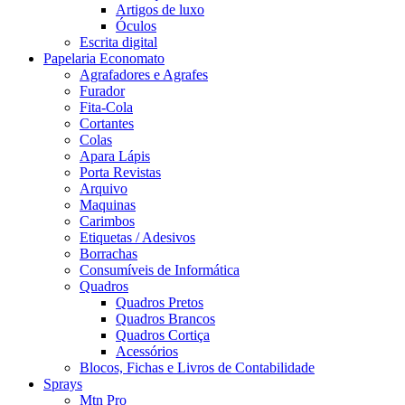
Artigos de luxo
Óculos
Escrita digital
Papelaria Economato
Agrafadores e Agrafes
Furador
Fita-Cola
Cortantes
Colas
Apara Lápis
Porta Revistas
Arquivo
Maquinas
Carimbos
Etiquetas / Adesivos
Borrachas
Consumíveis de Informática
Quadros
Quadros Pretos
Quadros Brancos
Quadros Cortiça
Acessórios
Blocos, Fichas e Livros de Contabilidade
Sprays
Mtn Pro