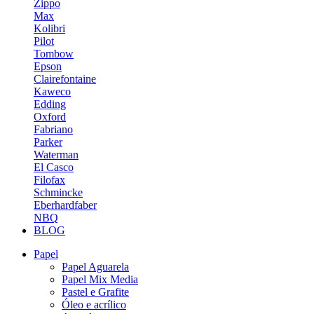
Zippo
Max
Kolibri
Pilot
Tombow
Epson
Clairefontaine
Kaweco
Edding
Oxford
Fabriano
Parker
Waterman
El Casco
Filofax
Schmincke
Eberhardfaber
NBQ
BLOG
Papel
Papel Aguarela
Papel Mix Media
Pastel e Grafite
Óleo e acrílico