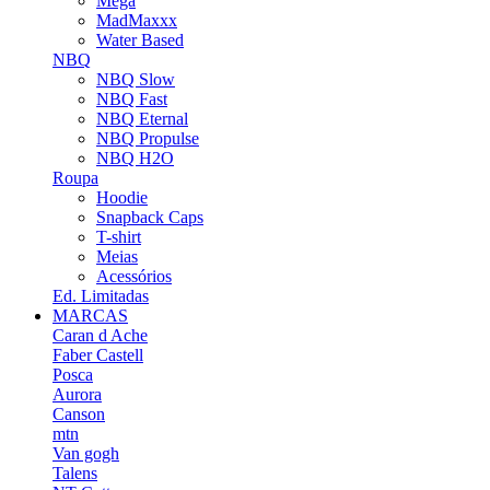
Mega
MadMaxxx
Water Based
NBQ
NBQ Slow
NBQ Fast
NBQ Eternal
NBQ Propulse
NBQ H2O
Roupa
Hoodie
Snapback Caps
T-shirt
Meias
Acessórios
Ed. Limitadas
MARCAS
Caran d Ache
Faber Castell
Posca
Aurora
Canson
mtn
Van gogh
Talens