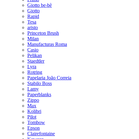
Giotto be-bè
Giotto
Rapid
Tesa
aristo
Princeton Brush
Milan
Manufacturas Roma
Casio
Pelikan
Staedtler
Lyra
Rotring
Papelaria João Correia
Stabilo Boss
Lamy
Paperblanks
Zippo
Max
Kolibri
Pilot
Tombow
Epson
Clairefontaine