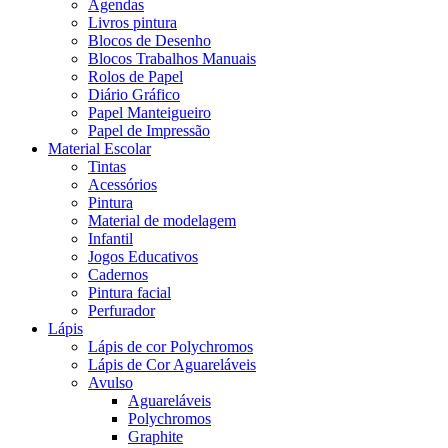
Agendas
Livros pintura
Blocos de Desenho
Blocos Trabalhos Manuais
Rolos de Papel
Diário Gráfico
Papel Manteigueiro
Papel de Impressão
Material Escolar
Tintas
Acessórios
Pintura
Material de modelagem
Infantil
Jogos Educativos
Cadernos
Pintura facial
Perfurador
Lápis
Lápis de cor Polychromos
Lápis de Cor Aguareláveis
Avulso
Aguareláveis
Polychromos
Graphite