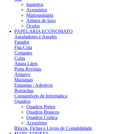
Isqueiros
Acessórios
Marroquinaria
Artigos de luxo
Óculos
PAPELARIA ECONOMATO
Agrafadores e Agrafes
Furador
Fita-Cola
Cortantes
Colas
Apara Lápis
Porta Revistas
Arquivo
Maquinas
Etiquetas / Adesivos
Borrachas
Consumíveis de Informática
Quadros
Quadros Pretos
Quadros Brancos
Quadros Cortiça
Acessórios
Blocos, Fichas e Livros de Contabilidade
MARCADORES