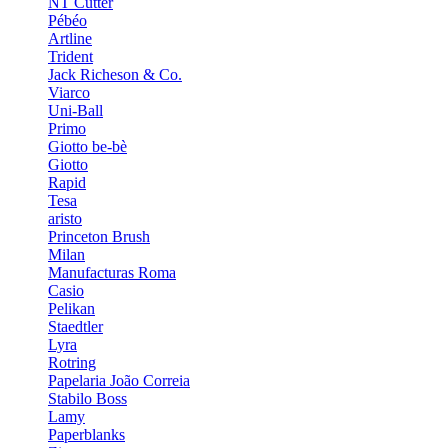
NT Cutter
Pébéo
Artline
Trident
Jack Richeson & Co.
Viarco
Uni-Ball
Primo
Giotto be-bè
Giotto
Rapid
Tesa
aristo
Princeton Brush
Milan
Manufacturas Roma
Casio
Pelikan
Staedtler
Lyra
Rotring
Papelaria João Correia
Stabilo Boss
Lamy
Paperblanks