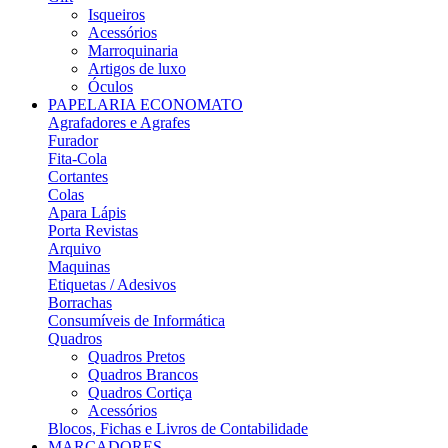
Isqueiros
Acessórios
Marroquinaria
Artigos de luxo
Óculos
PAPELARIA ECONOMATO
Agrafadores e Agrafes
Furador
Fita-Cola
Cortantes
Colas
Apara Lápis
Porta Revistas
Arquivo
Maquinas
Etiquetas / Adesivos
Borrachas
Consumíveis de Informática
Quadros
Quadros Pretos
Quadros Brancos
Quadros Cortiça
Acessórios
Blocos, Fichas e Livros de Contabilidade
MARCADORES