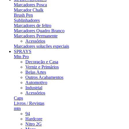
Marcadores Posca
Marcador Chalk
Brush Pen
Sublinhadores
Marcadores de feltro
Marcadores Quadro Branco
Marcadores Permanente
Acessórios
Marcadores soluções especiais
SPRAYS
Mtn Pro
Decoração e Casa
Verniz e Primários
Belas Artes
Outros Acabamentos
Automotivo
Industrial
Acessórios
Caps
Livros / Revistas
mtn
94
Hardcore
Nitro 2G