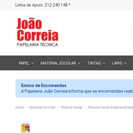
Linha de Apoio: 212 240 148 *
PAPEL
MATERIAL ESCOLAR
TINTAS
LÁPIS
Envios de Encomendas
A Papelaria João Correia informa que as encomendas realiz
Início
Material Escolar
Pintura facial
Pintura Facial EberhardFabe