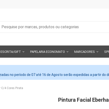
ESCRITA/GIFT
PAPELARIA ECONOMATO
MARCADORES
SP
adas no período de 07 até 16 de Agosto serão expedidas a partir do 
r C/4 Cores Pirata
Pintura Facial Eberh