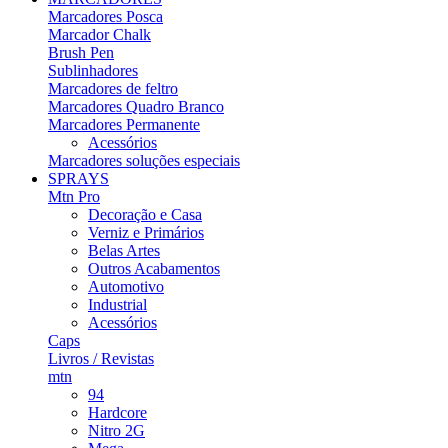
Marcadores Posca
Marcador Chalk
Brush Pen
Sublinhadores
Marcadores de feltro
Marcadores Quadro Branco
Marcadores Permanente
Acessórios
Marcadores soluções especiais
SPRAYS
Mtn Pro
Decoração e Casa
Verniz e Primários
Belas Artes
Outros Acabamentos
Automotivo
Industrial
Acessórios
Caps
Livros / Revistas
mtn
94
Hardcore
Nitro 2G