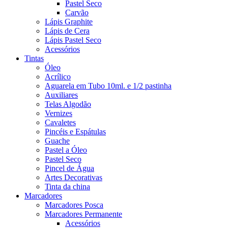
Pastel Seco
Carvão
Lápis Graphite
Lápis de Cera
Lápis Pastel Seco
Acessórios
Tintas
Óleo
Acrílico
Aguarela em Tubo 10ml. e 1/2 pastinha
Auxiliares
Telas Algodão
Vernizes
Cavaletes
Pincéis e Espátulas
Guache
Pastel a Óleo
Pastel Seco
Pincel de Água
Artes Decorativas
Tinta da china
Marcadores
Marcadores Posca
Marcadores Permanente
Acessórios