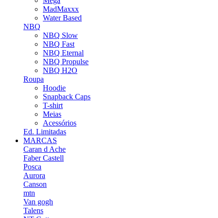
Mega
MadMaxxx
Water Based
NBQ
NBQ Slow
NBQ Fast
NBQ Eternal
NBQ Propulse
NBQ H2O
Roupa
Hoodie
Snapback Caps
T-shirt
Meias
Acessórios
Ed. Limitadas
MARCAS
Caran d Ache
Faber Castell
Posca
Aurora
Canson
mtn
Van gogh
Talens