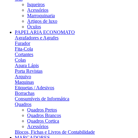
Isqueiros
Acessórios
Marroquinaria
Artigos de luxo
Óculos
PAPELARIA ECONOMATO
Agrafadores e Agrafes
Furador
Fita-Cola
Cortantes
Colas
Apara Lápis
Porta Revistas
Arquivo
Maquinas
Etiquetas / Adesivos
Borrachas
Consumíveis de Informática
Quadros
Quadros Pretos
Quadros Brancos
Quadros Cortiça
Acessórios
Blocos, Fichas e Livros de Contabilidade
MARCADORES