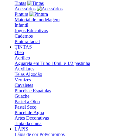
Tintas
Acessórios
Pintura
Material de modelagem
Infantil
Jogos Educativos
Cadernos
Pintura facial
TINTAS
Óleo
Acrílico
Aguarela em Tubo 10ml. e 1/2 pastinha
Auxiliares
Telas Algodão
Vernizes
Cavaletes
Pincéis e Espátulas
Guache
Pastel a Óleo
Pastel Seco
Pincel de Água
Artes Decorativas
Tinta da china
LÁPIS
Lápis de cor Polychromos