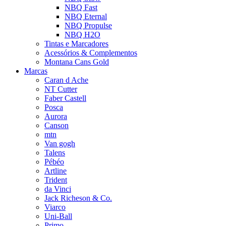
NBQ Fast
NBQ Eternal
NBQ Propulse
NBQ H2O
Tintas e Marcadores
Acessórios & Complementos
Montana Cans Gold
Marcas
Caran d Ache
NT Cutter
Faber Castell
Posca
Aurora
Canson
mtn
Van gogh
Talens
Pébéo
Artline
Trident
da Vinci
Jack Richeson & Co.
Viarco
Uni-Ball
Primo