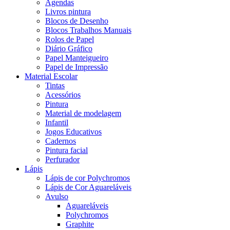
Agendas
Livros pintura
Blocos de Desenho
Blocos Trabalhos Manuais
Rolos de Papel
Diário Gráfico
Papel Manteigueiro
Papel de Impressão
Material Escolar
Tintas
Acessórios
Pintura
Material de modelagem
Infantil
Jogos Educativos
Cadernos
Pintura facial
Perfurador
Lápis
Lápis de cor Polychromos
Lápis de Cor Aguareláveis
Avulso
Aguareláveis
Polychromos
Graphite