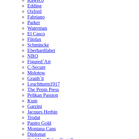
Kaweco
Edding
Oxford
Fabriano
Parker
Waterman
El Casco
Filofax
Schmincke
Eberhardfaber
NBQ
Figured´Art
C-Secure
Molotow
Graph´it
Leuchtturm1917
The Pepin Press
Pelikan Passion
Kum
Garzini
Jacques Herbin
Trodat
Papiro Gold
Montana Cans
Diplomat