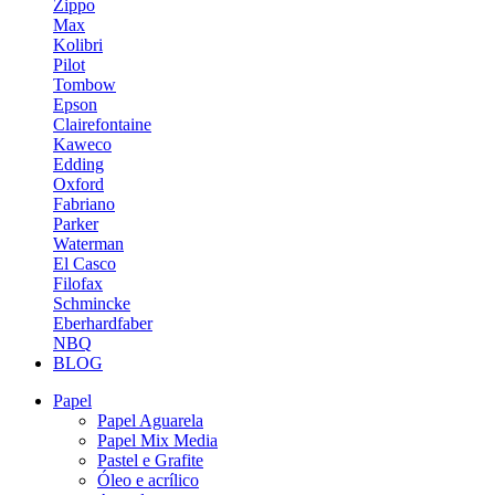
Zippo
Max
Kolibri
Pilot
Tombow
Epson
Clairefontaine
Kaweco
Edding
Oxford
Fabriano
Parker
Waterman
El Casco
Filofax
Schmincke
Eberhardfaber
NBQ
BLOG
Papel
Papel Aguarela
Papel Mix Media
Pastel e Grafite
Óleo e acrílico