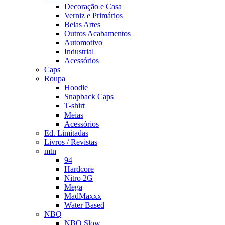
Decoração e Casa
Verniz e Primários
Belas Artes
Outros Acabamentos
Automotivo
Industrial
Acessórios
Caps
Roupa
Hoodie
Snapback Caps
T-shirt
Meias
Acessórios
Ed. Limitadas
Livros / Revistas
mtn
94
Hardcore
Nitro 2G
Mega
MadMaxxx
Water Based
NBQ
NBQ Slow