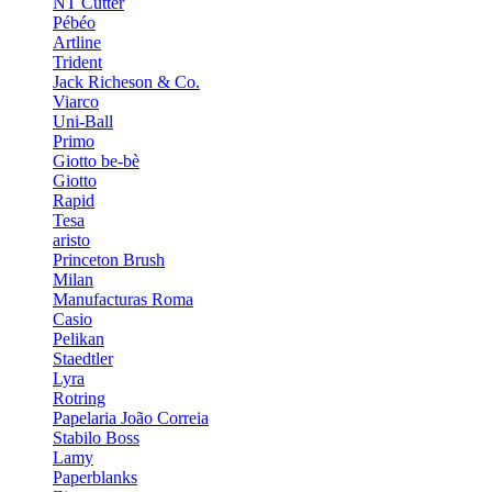
NT Cutter
Pébéo
Artline
Trident
Jack Richeson & Co.
Viarco
Uni-Ball
Primo
Giotto be-bè
Giotto
Rapid
Tesa
aristo
Princeton Brush
Milan
Manufacturas Roma
Casio
Pelikan
Staedtler
Lyra
Rotring
Papelaria João Correia
Stabilo Boss
Lamy
Paperblanks