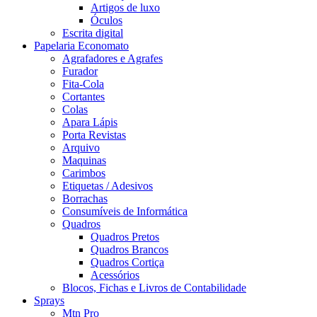
Artigos de luxo
Óculos
Escrita digital
Papelaria Economato
Agrafadores e Agrafes
Furador
Fita-Cola
Cortantes
Colas
Apara Lápis
Porta Revistas
Arquivo
Maquinas
Carimbos
Etiquetas / Adesivos
Borrachas
Consumíveis de Informática
Quadros
Quadros Pretos
Quadros Brancos
Quadros Cortiça
Acessórios
Blocos, Fichas e Livros de Contabilidade
Sprays
Mtn Pro