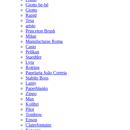
Giotto be-bè
Giotto
Rapid
Tesa
aristo
Princeton Brush
Milan
Manufacturas Roma
Casio
Pelikan
Staedtler
Lyra
Rotring
Papelaria João Correia
Stabilo Boss
Lamy
Paperblanks
Zippo
Max
Kolibri
Pilot
Tombow
Epson
Clairefontaine