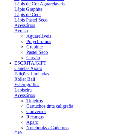
Lápis de Cor Aguareláveis
Lápis Graphite
Lápis de Cera
Lápis Pastel Seco
Acessórios
Avulso
Aguareláveis
Polychromos
Graphite
Pastel Seco
Carvão
ESCRITA/GIFT
Canetas Aparo
Edições Limitadas
Roller Ball
Esferográfica
Lapiseira
Acessórios
Tinteiros
Cartuchos tinta caligrafia
Conversor
Recargas
Aparo
Notebooks / Cadernos
Gift