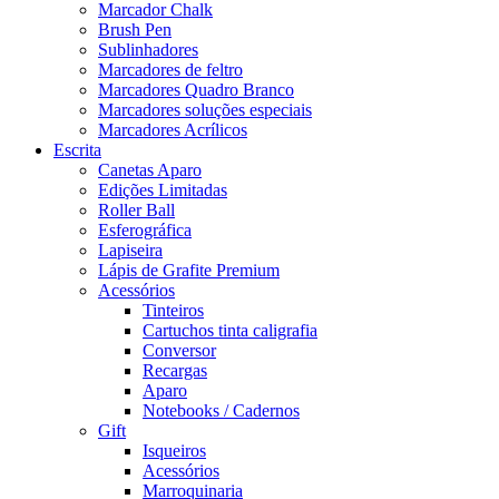
Marcador Chalk
Brush Pen
Sublinhadores
Marcadores de feltro
Marcadores Quadro Branco
Marcadores soluções especiais
Marcadores Acrílicos
Escrita
Canetas Aparo
Edições Limitadas
Roller Ball
Esferográfica
Lapiseira
Lápis de Grafite Premium
Acessórios
Tinteiros
Cartuchos tinta caligrafia
Conversor
Recargas
Aparo
Notebooks / Cadernos
Gift
Isqueiros
Acessórios
Marroquinaria