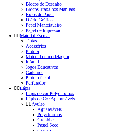
Blocos de Desenho
Blocos Trabalhos Manuais
Rolos de Papel
Diário Gráfico
Papel Manteigueiro
Papel de Impressão
Material Escolar
Tintas
Acessórios
Pintura
Material de modelagem
Infantil
Jogos Educativos
Cadernos
Pintura facial
Perfurador
Lápis
Lápis de cor Polychromos
Lápis de Cor Aguareláveis
Avulso
Aguareláveis
Polychromos
Graphite
Pastel Seco
Carvão