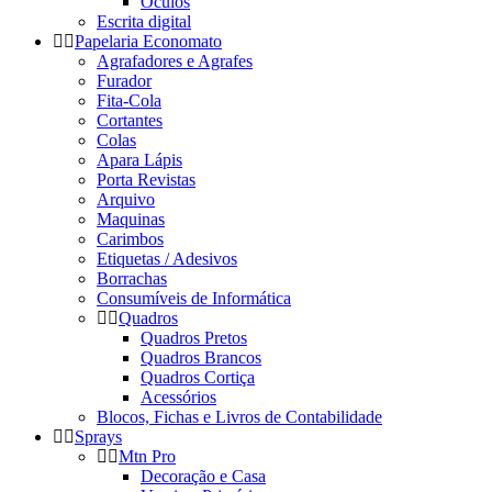
Óculos
Escrita digital
Papelaria Economato
Agrafadores e Agrafes
Furador
Fita-Cola
Cortantes
Colas
Apara Lápis
Porta Revistas
Arquivo
Maquinas
Carimbos
Etiquetas / Adesivos
Borrachas
Consumíveis de Informática
Quadros
Quadros Pretos
Quadros Brancos
Quadros Cortiça
Acessórios
Blocos, Fichas e Livros de Contabilidade
Sprays
Mtn Pro
Decoração e Casa