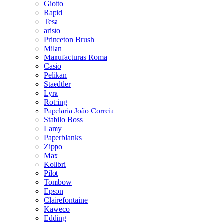
Giotto
Rapid
Tesa
aristo
Princeton Brush
Milan
Manufacturas Roma
Casio
Pelikan
Staedtler
Lyra
Rotring
Papelaria João Correia
Stabilo Boss
Lamy
Paperblanks
Zippo
Max
Kolibri
Pilot
Tombow
Epson
Clairefontaine
Kaweco
Edding