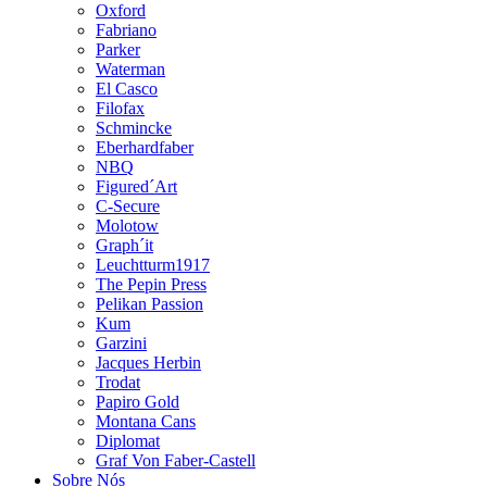
Oxford
Fabriano
Parker
Waterman
El Casco
Filofax
Schmincke
Eberhardfaber
NBQ
Figured´Art
C-Secure
Molotow
Graph´it
Leuchtturm1917
The Pepin Press
Pelikan Passion
Kum
Garzini
Jacques Herbin
Trodat
Papiro Gold
Montana Cans
Diplomat
Graf Von Faber-Castell
Sobre Nós