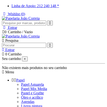
Linha de Apoio: 212 240 148 *
Wishlist (
0
)
Entrar
0
Carrinho
/
Vazio
Pesquisa
Entrar
0
Carrinho
Seu carrinho
×
Não existem mais produtos no seu carrinho
Menu
Papel
Papel Aguarela
Papel Mix Media
Pastel e Grafite
Óleo e acrílico
Agendas
Livros pintura