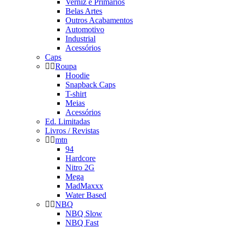
Verniz e Primários
Belas Artes
Outros Acabamentos
Automotivo
Industrial
Acessórios
Caps
Roupa
Hoodie
Snapback Caps
T-shirt
Meias
Acessórios
Ed. Limitadas
Livros / Revistas
mtn
94
Hardcore
Nitro 2G
Mega
MadMaxxx
Water Based
NBQ
NBQ Slow
NBQ Fast