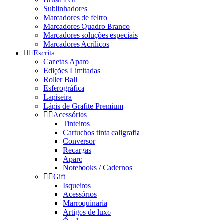
Sublinhadores
Marcadores de feltro
Marcadores Quadro Branco
Marcadores soluções especiais
Marcadores Acrílicos
Escrita
Canetas Aparo
Edições Limitadas
Roller Ball
Esferográfica
Lapiseira
Lápis de Grafite Premium
Acessórios
Tinteiros
Cartuchos tinta caligrafia
Conversor
Recargas
Aparo
Notebooks / Cadernos
Gift
Isqueiros
Acessórios
Marroquinaria
Artigos de luxo