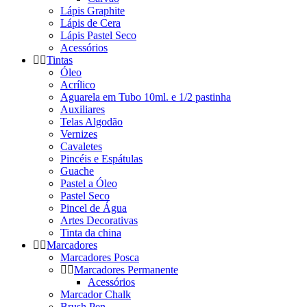
Lápis Graphite
Lápis de Cera
Lápis Pastel Seco
Acessórios
Tintas
Óleo
Acrílico
Aguarela em Tubo 10ml. e 1/2 pastinha
Auxiliares
Telas Algodão
Vernizes
Cavaletes
Pincéis e Espátulas
Guache
Pastel a Óleo
Pastel Seco
Pincel de Água
Artes Decorativas
Tinta da china
Marcadores
Marcadores Posca
Marcadores Permanente
Acessórios
Marcador Chalk
Brush Pen