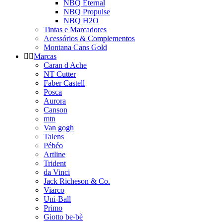
NBQ Eternal
NBQ Propulse
NBQ H2O
Tintas e Marcadores
Acessórios & Complementos
Montana Cans Gold
Marcas
Caran d Ache
NT Cutter
Faber Castell
Posca
Aurora
Canson
mtn
Van gogh
Talens
Pébéo
Artline
Trident
da Vinci
Jack Richeson & Co.
Viarco
Uni-Ball
Primo
Giotto be-bè