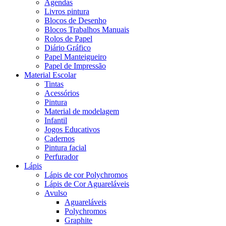
Agendas
Livros pintura
Blocos de Desenho
Blocos Trabalhos Manuais
Rolos de Papel
Diário Gráfico
Papel Manteigueiro
Papel de Impressão
Material Escolar
Tintas
Acessórios
Pintura
Material de modelagem
Infantil
Jogos Educativos
Cadernos
Pintura facial
Perfurador
Lápis
Lápis de cor Polychromos
Lápis de Cor Aguareláveis
Avulso
Aguareláveis
Polychromos
Graphite