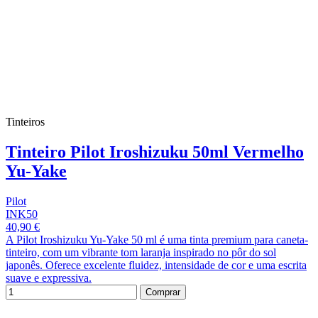
Tinteiros
Tinteiro Pilot Iroshizuku 50ml Vermelho
Yu-Yake
Pilot
INK50
40,90 €
A Pilot Iroshizuku Yu-Yake 50 ml é uma tinta premium para caneta-
tinteiro, com um vibrante tom laranja inspirado no pôr do sol
japonês. Oferece excelente fluidez, intensidade de cor e uma escrita
suave e expressiva.
Comprar