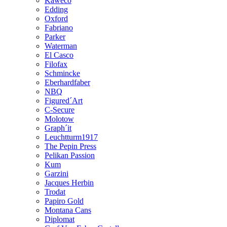
Kaweco
Edding
Oxford
Fabriano
Parker
Waterman
El Casco
Filofax
Schmincke
Eberhardfaber
NBQ
Figured´Art
C-Secure
Molotow
Graph´it
Leuchtturm1917
The Pepin Press
Pelikan Passion
Kum
Garzini
Jacques Herbin
Trodat
Papiro Gold
Montana Cans
Diplomat