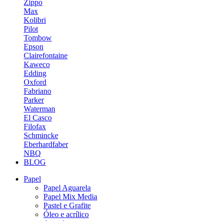
Zippo
Max
Kolibri
Pilot
Tombow
Epson
Clairefontaine
Kaweco
Edding
Oxford
Fabriano
Parker
Waterman
El Casco
Filofax
Schmincke
Eberhardfaber
NBQ
BLOG
Papel
Papel Aguarela
Papel Mix Media
Pastel e Grafite
Óleo e acrílico