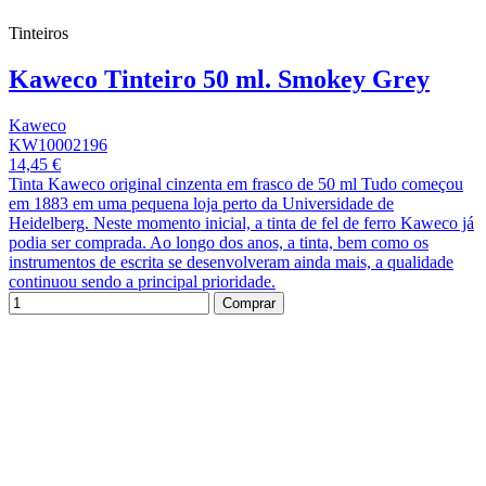
Tinteiros
Kaweco Tinteiro 50 ml. Smokey Grey
Kaweco
KW10002196
14,45 €
Tinta Kaweco original cinzenta em frasco de 50 ml Tudo começou
em 1883 em uma pequena loja perto da Universidade de
Heidelberg. Neste momento inicial, a tinta de fel de ferro Kaweco já
podia ser comprada. Ao longo dos anos, a tinta, bem como os
instrumentos de escrita se desenvolveram ainda mais, a qualidade
continuou sendo a principal prioridade.
Comprar