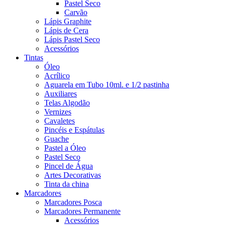
Pastel Seco
Carvão
Lápis Graphite
Lápis de Cera
Lápis Pastel Seco
Acessórios
Tintas
Óleo
Acrílico
Aguarela em Tubo 10ml. e 1/2 pastinha
Auxiliares
Telas Algodão
Vernizes
Cavaletes
Pincéis e Espátulas
Guache
Pastel a Óleo
Pastel Seco
Pincel de Água
Artes Decorativas
Tinta da china
Marcadores
Marcadores Posca
Marcadores Permanente
Acessórios