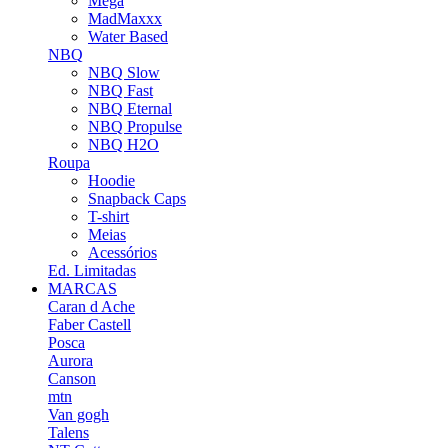
Mega
MadMaxxx
Water Based
NBQ
NBQ Slow
NBQ Fast
NBQ Eternal
NBQ Propulse
NBQ H2O
Roupa
Hoodie
Snapback Caps
T-shirt
Meias
Acessórios
Ed. Limitadas
MARCAS
Caran d Ache
Faber Castell
Posca
Aurora
Canson
mtn
Van gogh
Talens