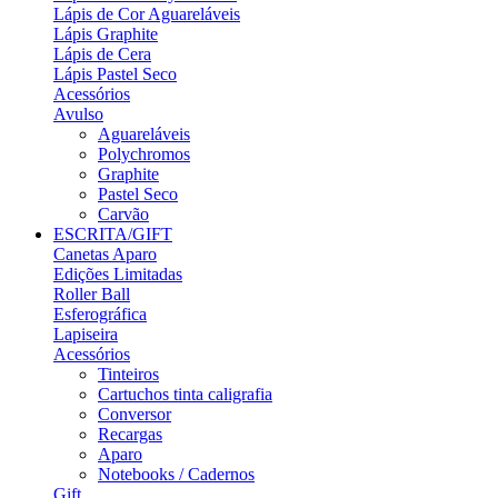
Lápis de Cor Aguareláveis
Lápis Graphite
Lápis de Cera
Lápis Pastel Seco
Acessórios
Avulso
Aguareláveis
Polychromos
Graphite
Pastel Seco
Carvão
ESCRITA/GIFT
Canetas Aparo
Edições Limitadas
Roller Ball
Esferográfica
Lapiseira
Acessórios
Tinteiros
Cartuchos tinta caligrafia
Conversor
Recargas
Aparo
Notebooks / Cadernos
Gift