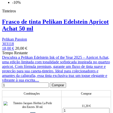
-10%
Tinteiros
Frasco de tinta Pelikan Edelstein Apricot
Achat 50 ml
Pelikan Passion
303118
18,00 €
20,00 €
Tempo Restante
Descubra a Pelikan Edelstein Ink of the Year 2025 – Apricot Achat,
uma edição limitada com tonalidade sofisticada inspirada no quartzo
apricot. Com fórmula premium, garante um fluxo de tinta suave e
proteção para sua caneta-tinteiro. Ideal para colecionadores e
amantes da caligrafia, essa tinta exclusiva traz um toque elegante e
vibrante à sua escrita....
Comprar
Combinações
Comprar
11,20 €