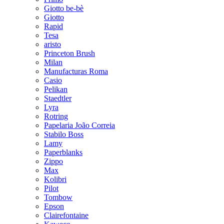
Giotto be-bè
Giotto
Rapid
Tesa
aristo
Princeton Brush
Milan
Manufacturas Roma
Casio
Pelikan
Staedtler
Lyra
Rotring
Papelaria João Correia
Stabilo Boss
Lamy
Paperblanks
Zippo
Max
Kolibri
Pilot
Tombow
Epson
Clairefontaine