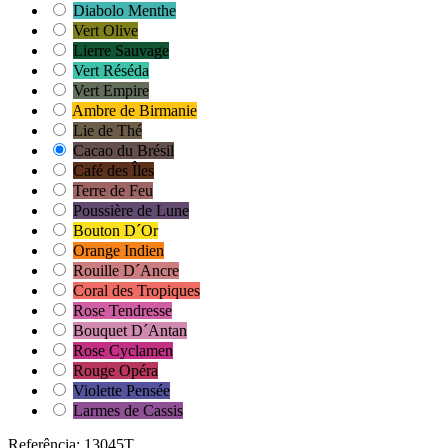
Diabolo Menthe
Vert Olive
Lierre Sauvage
Vert Réséda
Vert Empire
Ambre de Birmanie
Lie de Thé
Cacao du Brésil
Café des Îles
Terre de Feu
Poussière de Lune
Bouton D´Or
Orange Indien
Rouille D´Ancre
Coral des Tropiques
Rose Tendresse
Bouquet D´Antan
Rose Cyclamen
Rouge Opéra
Violette Pensée
Larmes de Cassis
Referência:
13045T