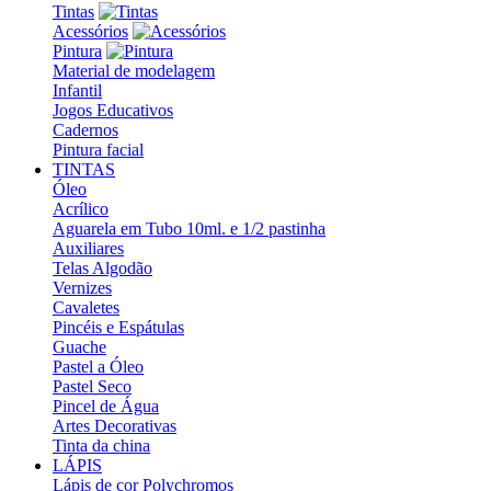
Tintas
Acessórios
Pintura
Material de modelagem
Infantil
Jogos Educativos
Cadernos
Pintura facial
TINTAS
Óleo
Acrílico
Aguarela em Tubo 10ml. e 1/2 pastinha
Auxiliares
Telas Algodão
Vernizes
Cavaletes
Pincéis e Espátulas
Guache
Pastel a Óleo
Pastel Seco
Pincel de Água
Artes Decorativas
Tinta da china
LÁPIS
Lápis de cor Polychromos