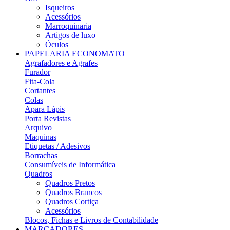
Isqueiros
Acessórios
Marroquinaria
Artigos de luxo
Óculos
PAPELARIA ECONOMATO
Agrafadores e Agrafes
Furador
Fita-Cola
Cortantes
Colas
Apara Lápis
Porta Revistas
Arquivo
Maquinas
Etiquetas / Adesivos
Borrachas
Consumíveis de Informática
Quadros
Quadros Pretos
Quadros Brancos
Quadros Cortiça
Acessórios
Blocos, Fichas e Livros de Contabilidade
MARCADORES