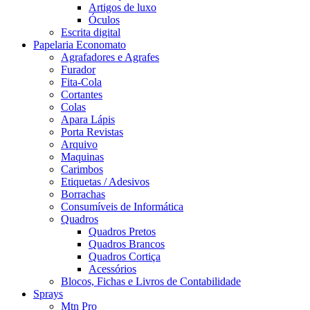
Artigos de luxo
Óculos
Escrita digital
Papelaria Economato
Agrafadores e Agrafes
Furador
Fita-Cola
Cortantes
Colas
Apara Lápis
Porta Revistas
Arquivo
Maquinas
Carimbos
Etiquetas / Adesivos
Borrachas
Consumíveis de Informática
Quadros
Quadros Pretos
Quadros Brancos
Quadros Cortiça
Acessórios
Blocos, Fichas e Livros de Contabilidade
Sprays
Mtn Pro