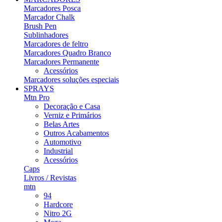
Marcadores Posca
Marcador Chalk
Brush Pen
Sublinhadores
Marcadores de feltro
Marcadores Quadro Branco
Marcadores Permanente
Acessórios
Marcadores soluções especiais
SPRAYS
Mtn Pro
Decoração e Casa
Verniz e Primários
Belas Artes
Outros Acabamentos
Automotivo
Industrial
Acessórios
Caps
Livros / Revistas
mtn
94
Hardcore
Nitro 2G