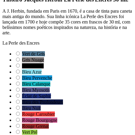
A J. Herbin, fundada em Paris em 1670, é a casa de tinta para caneta
mais antiga do mundo. Sua linha icónica La Perle des Encres foi
lançada em 1700 e hoje compõe 35 cores em frascos de 30 ml, com
belíssimos nomes poéticos inspirados na natureza, na história e na
arte.
La Perle des Encres
Vert de Gris
Gris Nuage
Perle Noire
Bleu Azur
Bleu Pervenche
Bleu Calanque
Bleu Myosotis
Éclat de Saphir
Bleu des Profondeurs
Bleu Nuit
Rouge Caroubier
Rouge Bourgogne
Rouge Grenat
Vert Pré