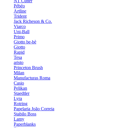
NT Cutter
Pébéo
Artline
Trident
Jack Richeson & Co.
Viarco
Uni-Ball
Primo
Giotto be-bè
Giotto
Rapid
Tesa
aristo
Princeton Brush
Milan
Manufacturas Roma
Casio
Pelikan
Staedtler
Lyra
Rotring
Papelaria João Correia
Stabilo Boss
Lamy
Paperblanks