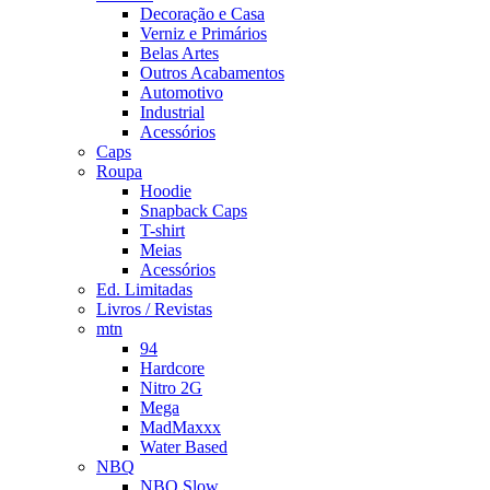
Decoração e Casa
Verniz e Primários
Belas Artes
Outros Acabamentos
Automotivo
Industrial
Acessórios
Caps
Roupa
Hoodie
Snapback Caps
T-shirt
Meias
Acessórios
Ed. Limitadas
Livros / Revistas
mtn
94
Hardcore
Nitro 2G
Mega
MadMaxxx
Water Based
NBQ
NBQ Slow