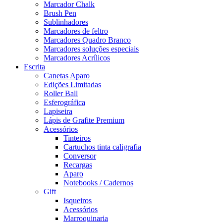
Marcador Chalk
Brush Pen
Sublinhadores
Marcadores de feltro
Marcadores Quadro Branco
Marcadores soluções especiais
Marcadores Acrílicos
Escrita
Canetas Aparo
Edições Limitadas
Roller Ball
Esferográfica
Lapiseira
Lápis de Grafite Premium
Acessórios
Tinteiros
Cartuchos tinta caligrafia
Conversor
Recargas
Aparo
Notebooks / Cadernos
Gift
Isqueiros
Acessórios
Marroquinaria