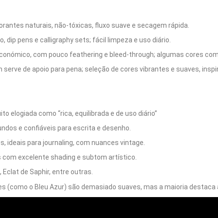
rantes naturais, não‑tóxicas, fluxo suave e secagem rápida.
 dip pens e calligraphy sets; fácil limpeza e uso diário.
nómico, com pouco feathering e bleed-through; algumas cores com l
serve de apoio para pena; seleção de cores vibrantes e suaves, inspir
uito elogiada como “rica, equilibrada e de uso diário”
undos e confiáveis para escrita e desenho.
s, ideais para journaling, com nuances vintage.
 com excelente shading e subtom artístico.
Eclat de Saphir, entre outras.
es (como o Bleu Azur) são demasiado suaves, mas a maioria destaca a 