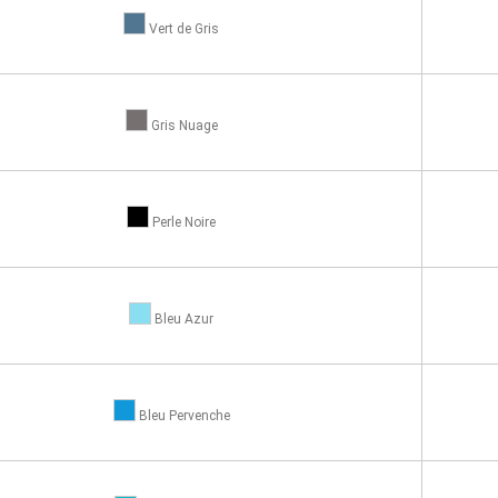
Vert de Gris
Gris Nuage
Perle Noire
Bleu Azur
Bleu Pervenche