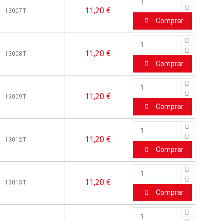
11,20 €
13007T
Comprar
11,20 €
13008T
Comprar
11,20 €
13009T
Comprar
11,20 €
13012T
Comprar
11,20 €
13013T
Comprar