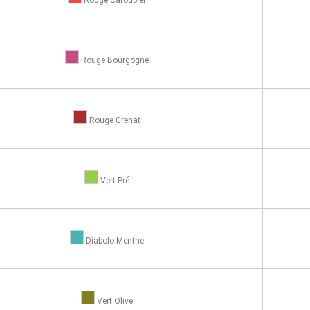
Rouge Bourgogne
Rouge Grenat
Vert Pré
Diabolo Menthe
Vert Olive