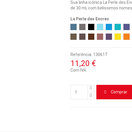
Sua linha icónica La Perle des 
de 30 ml, com belíssimos nomes p
La Perle des Encres
Vert de Gris
Gris Nuage
Perle Noire
Bleu Azur
Bleu Perven
Bleu Ca
Bl
Lie de Thé
Cacao du Brésil
Café des Îles
Terre de Feu
Poussière d
Bouton
Or
Referência:
13061T
11,20 €
Com IVA
Comprar