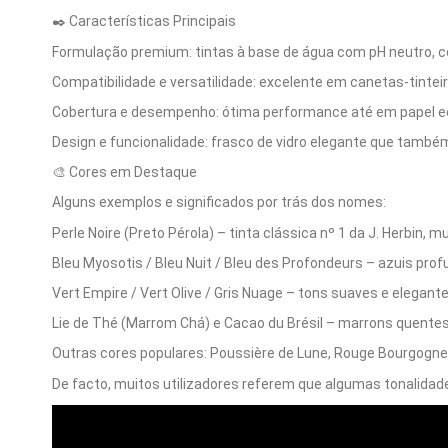
✒️ Características Principais
Formulação premium: tintas à base de água com pH neutro, co
Compatibilidade e versatilidade: excelente em canetas-tinteiro,
Cobertura e desempenho: ótima performance até em papel eco
Design e funcionalidade: frasco de vidro elegante que também 
🎨 Cores em Destaque
Alguns exemplos e significados por trás dos nomes:
Perle Noire (Preto Pérola) – tinta clássica nº 1 da J. Herbin, m
Bleu Myosotis / Bleu Nuit / Bleu des Profondeurs – azuis prof
Vert Empire / Vert Olive / Gris Nuage – tons suaves e elegante
Lie de Thé (Marrom Chá) e Cacao du Brésil – marrons quentes
Outras cores populares: Poussière de Lune, Rouge Bourgogne, 
De facto, muitos utilizadores referem que algumas tonalidad