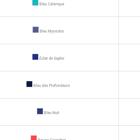
Bleu Calanque
Bleu Myosotis
Éclat de Saphir
Bleu des Profondeurs
Bleu Nuit
Rouge Caroubier