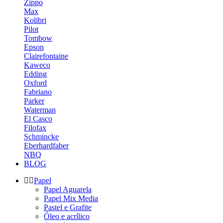
Zippo
Max
Kolibri
Pilot
Tombow
Epson
Clairefontaine
Kaweco
Edding
Oxford
Fabriano
Parker
Waterman
El Casco
Filofax
Schmincke
Eberhardfaber
NBQ
BLOG
Papel
Papel Aguarela
Papel Mix Media
Pastel e Grafite
Óleo e acrílico