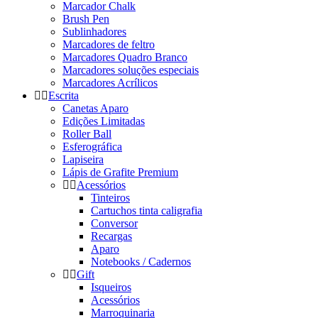
Marcador Chalk
Brush Pen
Sublinhadores
Marcadores de feltro
Marcadores Quadro Branco
Marcadores soluções especiais
Marcadores Acrílicos
Escrita
Canetas Aparo
Edições Limitadas
Roller Ball
Esferográfica
Lapiseira
Lápis de Grafite Premium
Acessórios
Tinteiros
Cartuchos tinta caligrafia
Conversor
Recargas
Aparo
Notebooks / Cadernos
Gift
Isqueiros
Acessórios
Marroquinaria