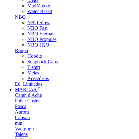
Mega
MadMaxxx
Water Based
NBQ
NBQ Slow
NBQ Fast
NBQ Eternal
NBQ Propulse
NBQ H2O
Roupa
Hoodie
Snapback Caps
T-shirt
Meias
Acessórios
Ed. Limitadas
MARCAS
Caran d Ache
Faber Castell
Posca
Aurora
Canson
mtn
Van gogh
Talens