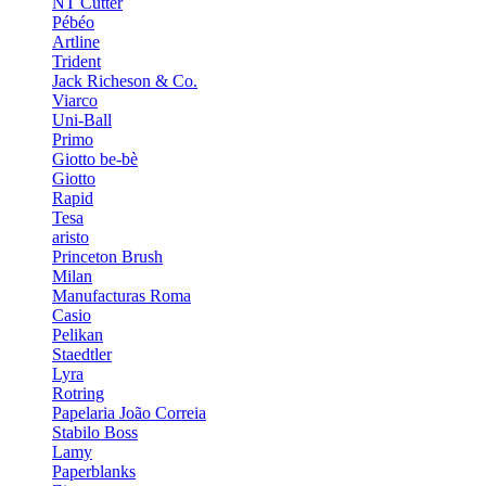
NT Cutter
Pébéo
Artline
Trident
Jack Richeson & Co.
Viarco
Uni-Ball
Primo
Giotto be-bè
Giotto
Rapid
Tesa
aristo
Princeton Brush
Milan
Manufacturas Roma
Casio
Pelikan
Staedtler
Lyra
Rotring
Papelaria João Correia
Stabilo Boss
Lamy
Paperblanks