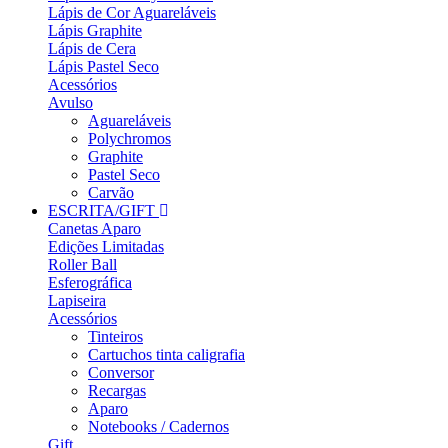
Lápis de Cor Aguareláveis
Lápis Graphite
Lápis de Cera
Lápis Pastel Seco
Acessórios
Avulso
Aguareláveis
Polychromos
Graphite
Pastel Seco
Carvão
ESCRITA/GIFT
Canetas Aparo
Edições Limitadas
Roller Ball
Esferográfica
Lapiseira
Acessórios
Tinteiros
Cartuchos tinta caligrafia
Conversor
Recargas
Aparo
Notebooks / Cadernos
Gift