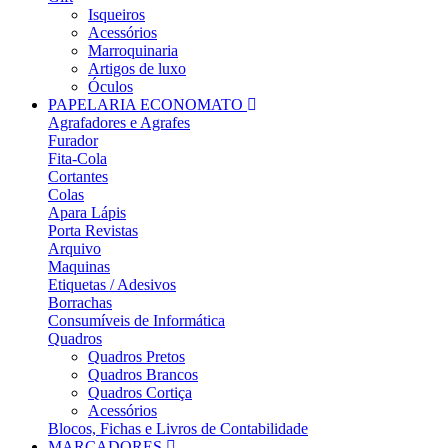
Isqueiros
Acessórios
Marroquinaria
Artigos de luxo
Óculos
PAPELARIA ECONOMATO
Agrafadores e Agrafes
Furador
Fita-Cola
Cortantes
Colas
Apara Lápis
Porta Revistas
Arquivo
Maquinas
Etiquetas / Adesivos
Borrachas
Consumíveis de Informática
Quadros
Quadros Pretos
Quadros Brancos
Quadros Cortiça
Acessórios
Blocos, Fichas e Livros de Contabilidade
MARCADORES