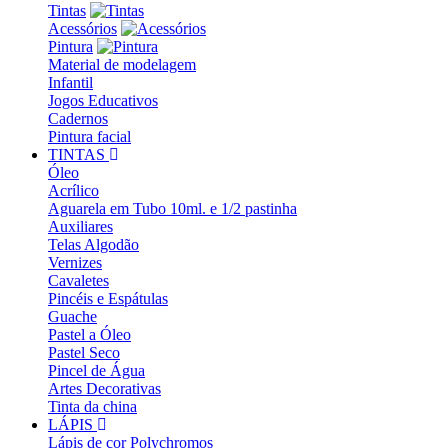
Tintas
Acessórios
Pintura
Material de modelagem
Infantil
Jogos Educativos
Cadernos
Pintura facial
TINTAS
Óleo
Acrílico
Aguarela em Tubo 10ml. e 1/2 pastinha
Auxiliares
Telas Algodão
Vernizes
Cavaletes
Pincéis e Espátulas
Guache
Pastel a Óleo
Pastel Seco
Pincel de Água
Artes Decorativas
Tinta da china
LÁPIS
Lápis de cor Polychromos