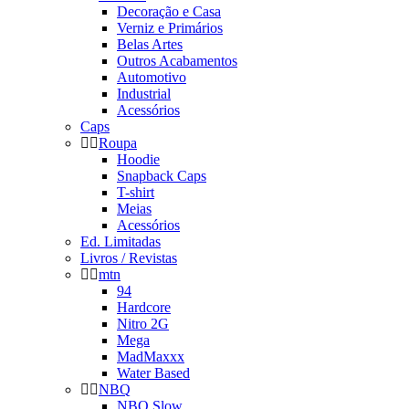
Decoração e Casa
Verniz e Primários
Belas Artes
Outros Acabamentos
Automotivo
Industrial
Acessórios
Caps
Roupa
Hoodie
Snapback Caps
T-shirt
Meias
Acessórios
Ed. Limitadas
Livros / Revistas
mtn
94
Hardcore
Nitro 2G
Mega
MadMaxxx
Water Based
NBQ
NBQ Slow