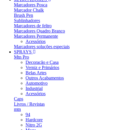
Marcadores Posca
Marcador Chalk
Brush Pen
Sublinhadores
Marcadores de feltro
Marcadores Quadro Branco
Marcadores Permanente
Acessórios
Marcadores soluções especiais
SPRAYS
Mtn Pro
Decoração e Casa
Verniz e Primários
Belas Artes
Outros Acabamentos
Automotivo
Industrial
Acessórios
Caps
Livros / Revistas
mtn
94
Hardcore
Nitro 2G