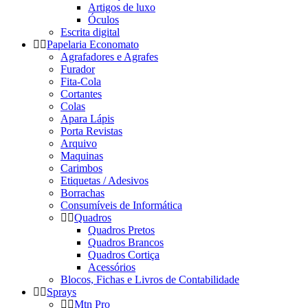
Artigos de luxo
Óculos
Escrita digital
Papelaria Economato
Agrafadores e Agrafes
Furador
Fita-Cola
Cortantes
Colas
Apara Lápis
Porta Revistas
Arquivo
Maquinas
Carimbos
Etiquetas / Adesivos
Borrachas
Consumíveis de Informática
Quadros
Quadros Pretos
Quadros Brancos
Quadros Cortiça
Acessórios
Blocos, Fichas e Livros de Contabilidade
Sprays
Mtn Pro