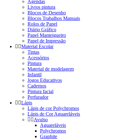
Agendas
Livros pintura
Blocos de Desenho
Blocos Trabalhos Manuais
Rolos de Papel
Diário Gráfico
Papel Manteigueiro
Papel de Impressão
Material Escolar
Tintas
Acessórios
Pintura
Material de modelagem
Infantil
Jogos Educativos
Cadernos
Pintura facial
Perfurador
Lápis
Lápis de cor Polychromos
Lápis de Cor Aguareláveis
Avulso
Aguareláveis
Polychromos
Graphite