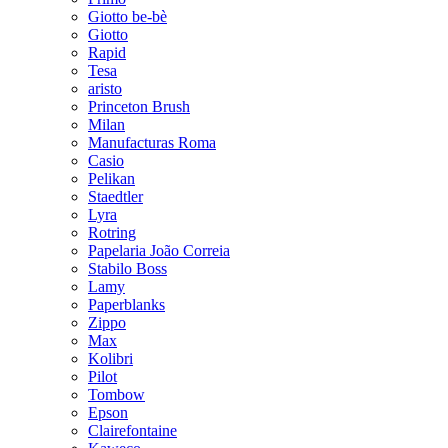
Giotto be-bè
Giotto
Rapid
Tesa
aristo
Princeton Brush
Milan
Manufacturas Roma
Casio
Pelikan
Staedtler
Lyra
Rotring
Papelaria João Correia
Stabilo Boss
Lamy
Paperblanks
Zippo
Max
Kolibri
Pilot
Tombow
Epson
Clairefontaine