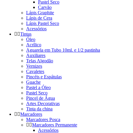
Pastel Seco
Carvão
Lápis Graphite
Lápis de Cera
Lápis Pastel Seco
Acessórios
Tintas
Óleo
Acrílico
Aguarela em Tubo 10ml. e 1/2 pastinha
Auxiliares
Telas Algodão
Vernizes
Cavaletes
Pincéis e Espátulas
Guache
Pastel a Óleo
Pastel Seco
Pincel de Água
Artes Decorativas
Tinta da china
Marcadores
Marcadores Posca
Marcadores Permanente
Acessórios