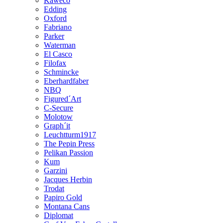
Kaweco
Edding
Oxford
Fabriano
Parker
Waterman
El Casco
Filofax
Schmincke
Eberhardfaber
NBQ
Figured´Art
C-Secure
Molotow
Graph´it
Leuchtturm1917
The Pepin Press
Pelikan Passion
Kum
Garzini
Jacques Herbin
Trodat
Papiro Gold
Montana Cans
Diplomat