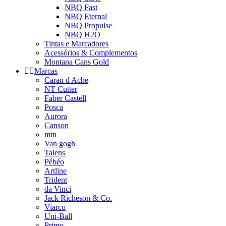
NBQ Fast
NBQ Eternal
NBQ Propulse
NBQ H2O
Tintas e Marcadores
Acessórios & Complementos
Montana Cans Gold
Marcas
Caran d Ache
NT Cutter
Faber Castell
Posca
Aurora
Canson
mtn
Van gogh
Talens
Pébéo
Artline
Trident
da Vinci
Jack Richeson & Co.
Viarco
Uni-Ball
Primo