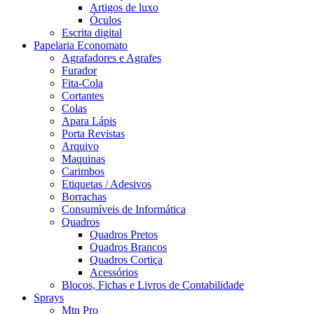
Artigos de luxo
Óculos
Escrita digital
Papelaria Economato
Agrafadores e Agrafes
Furador
Fita-Cola
Cortantes
Colas
Apara Lápis
Porta Revistas
Arquivo
Maquinas
Carimbos
Etiquetas / Adesivos
Borrachas
Consumíveis de Informática
Quadros
Quadros Pretos
Quadros Brancos
Quadros Cortiça
Acessórios
Blocos, Fichas e Livros de Contabilidade
Sprays
Mtn Pro