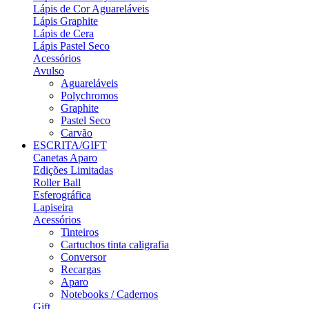
Lápis de Cor Aguareláveis
Lápis Graphite
Lápis de Cera
Lápis Pastel Seco
Acessórios
Avulso
Aguareláveis
Polychromos
Graphite
Pastel Seco
Carvão
ESCRITA/GIFT
Canetas Aparo
Edições Limitadas
Roller Ball
Esferográfica
Lapiseira
Acessórios
Tinteiros
Cartuchos tinta caligrafia
Conversor
Recargas
Aparo
Notebooks / Cadernos
Gift