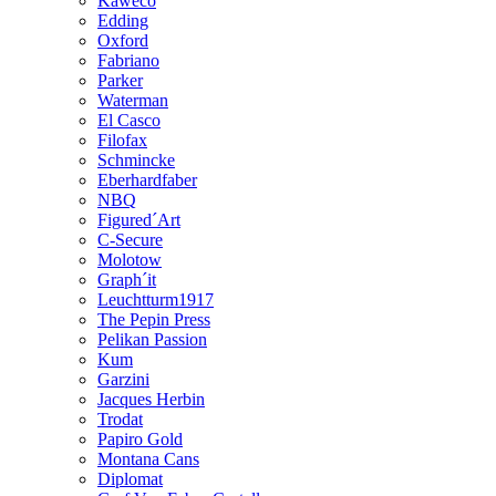
Kaweco
Edding
Oxford
Fabriano
Parker
Waterman
El Casco
Filofax
Schmincke
Eberhardfaber
NBQ
Figured´Art
C-Secure
Molotow
Graph´it
Leuchtturm1917
The Pepin Press
Pelikan Passion
Kum
Garzini
Jacques Herbin
Trodat
Papiro Gold
Montana Cans
Diplomat