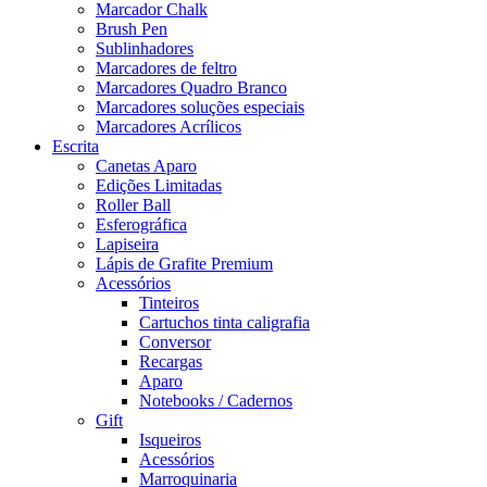
Marcador Chalk
Brush Pen
Sublinhadores
Marcadores de feltro
Marcadores Quadro Branco
Marcadores soluções especiais
Marcadores Acrílicos
Escrita
Canetas Aparo
Edições Limitadas
Roller Ball
Esferográfica
Lapiseira
Lápis de Grafite Premium
Acessórios
Tinteiros
Cartuchos tinta caligrafia
Conversor
Recargas
Aparo
Notebooks / Cadernos
Gift
Isqueiros
Acessórios
Marroquinaria