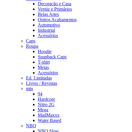
Decoração e Casa
Verniz e Primários
Belas Artes
Outros Acabamentos
Automotivo
Industrial
Acessórios
Caps
Roupa
Hoodie
Snapback Caps
T-shirt
Meias
Acessórios
Ed. Limitadas
Livros / Revistas
mtn
94
Hardcore
Nitro 2G
Mega
MadMaxxx
Water Based
NBQ
NBQ Slow