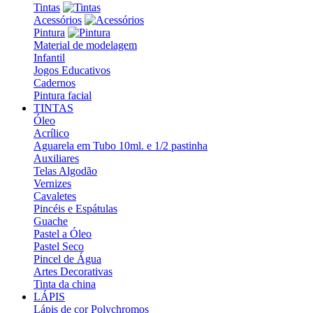
Tintas
Acessórios
Pintura
Material de modelagem
Infantil
Jogos Educativos
Cadernos
Pintura facial
TINTAS
Óleo
Acrílico
Aguarela em Tubo 10ml. e 1/2 pastinha
Auxiliares
Telas Algodão
Vernizes
Cavaletes
Pincéis e Espátulas
Guache
Pastel a Óleo
Pastel Seco
Pincel de Água
Artes Decorativas
Tinta da china
LÁPIS
Lápis de cor Polychromos