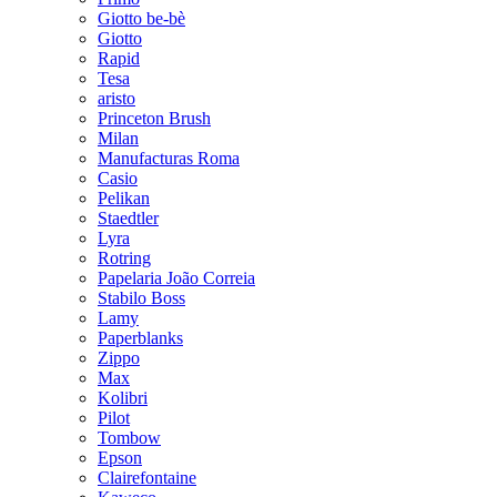
Giotto be-bè
Giotto
Rapid
Tesa
aristo
Princeton Brush
Milan
Manufacturas Roma
Casio
Pelikan
Staedtler
Lyra
Rotring
Papelaria João Correia
Stabilo Boss
Lamy
Paperblanks
Zippo
Max
Kolibri
Pilot
Tombow
Epson
Clairefontaine