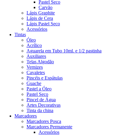
Pastel Seco
Carvão
Lápis Graphite
Lápis de Cera
Lápis Pastel Seco
Acessórios
Tintas
Óleo
Acrílico
Aguarela em Tubo 10ml. e 1/2 pastinha
Auxiliares
Telas Algodão
Vernizes
Cavaletes
Pincéis e Espátulas
Guache
Pastel a Óleo
Pastel Seco
Pincel de Água
Artes Decorativas
Tinta da china
Marcadores
Marcadores Posca
Marcadores Permanente
Acessórios