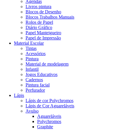
Agendas
Livros pintura
Blocos de Desenho
Blocos Trabalhos Manuais
Rolos de Papel
Diário Gráfico
Papel Manteigueiro
Papel de Impressão
Material Escolar
Tintas
Acessórios
Pintura
Material de modelagem
Infantil
Jogos Educativos
Cadernos
Pintura facial
Perfurador
Lápis
Lápis de cor Polychromos
Lápis de Cor Aguareláveis
Avulso
Aguareláveis
Polychromos
Graphite