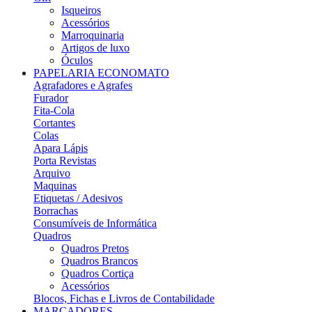
Isqueiros
Acessórios
Marroquinaria
Artigos de luxo
Óculos
PAPELARIA ECONOMATO
Agrafadores e Agrafes
Furador
Fita-Cola
Cortantes
Colas
Apara Lápis
Porta Revistas
Arquivo
Maquinas
Etiquetas / Adesivos
Borrachas
Consumíveis de Informática
Quadros
Quadros Pretos
Quadros Brancos
Quadros Cortiça
Acessórios
Blocos, Fichas e Livros de Contabilidade
MARCADORES