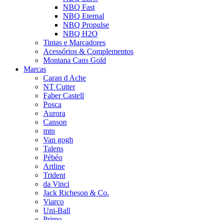
NBQ Fast
NBQ Eternal
NBQ Propulse
NBQ H2O
Tintas e Marcadores
Acessórios & Complementos
Montana Cans Gold
Marcas
Caran d Ache
NT Cutter
Faber Castell
Posca
Aurora
Canson
mtn
Van gogh
Talens
Pébéo
Artline
Trident
da Vinci
Jack Richeson & Co.
Viarco
Uni-Ball
Primo