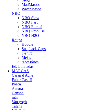
Mega
MadMaxxx
Water Based
NBQ
NBQ Slow
NBQ Fast
NBQ Eternal
NBQ Propulse
NBQ H2O
Roupa
Hoodie
Snapback Caps
T-shirt
Meias
Acessórios
Ed. Limitadas
MARCAS
Caran d Ache
Faber Castell
Posca
Aurora
Canson
mtn
Van gogh
Talens