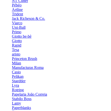
NT Cutter
Pébéo
Artline
Trident
Jack Richeson & Co.
Viarco
Uni-Ball
Primo
Giotto be-bè
Giotto
Rapid
Tesa
aristo
Princeton Brush
Milan
Manufacturas Roma
Casio
Pelikan
Staedtler
Lyra
Rotring
Papelaria João Correia
Stabilo Boss
Lamy
Paperblanks