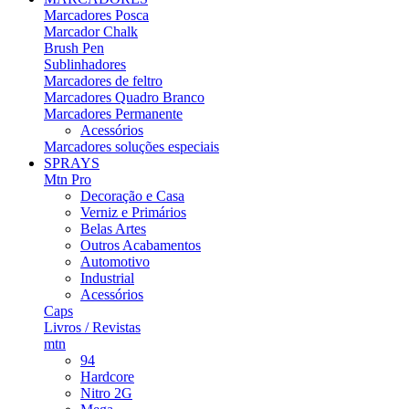
Marcadores Posca
Marcador Chalk
Brush Pen
Sublinhadores
Marcadores de feltro
Marcadores Quadro Branco
Marcadores Permanente
Acessórios
Marcadores soluções especiais
SPRAYS
Mtn Pro
Decoração e Casa
Verniz e Primários
Belas Artes
Outros Acabamentos
Automotivo
Industrial
Acessórios
Caps
Livros / Revistas
mtn
94
Hardcore
Nitro 2G