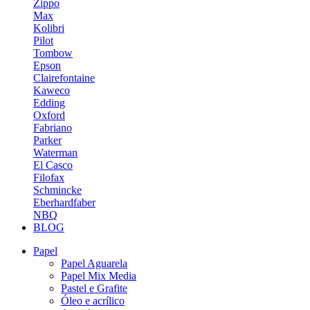
Zippo
Max
Kolibri
Pilot
Tombow
Epson
Clairefontaine
Kaweco
Edding
Oxford
Fabriano
Parker
Waterman
El Casco
Filofax
Schmincke
Eberhardfaber
NBQ
BLOG
Papel
Papel Aguarela
Papel Mix Media
Pastel e Grafite
Óleo e acrílico