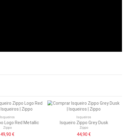
Isqueiros
Isqueiros
po Logo Red Metallic
Isqueiro Zippo Grey Dusk
Zippo
Zippo
49,90 €
44,90 €